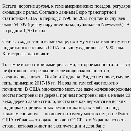
Кстати, дорогие друзья, к теме американских поездов, регулярн
сходящих с рельс. Согласно данным Бюро транспортной
статистики США, в период с 1990 по 2021 год таких случаев
было 54,539 (цифру пару дней назад публиковал Newsweek). Э
в среднем 1,700 в год.
Сейчас сходят занчительно чаще, потому что состояние путей и
подвижного состава в США сильно ухудшилось с 1990 года.
Катастрофы нарастают.
То самое видео с кривыми рельсами, которое мы постили — эт
не фотошоп, это реальное железнодорожное полотно,
соединяющее штаты Огайо и Индиана. Видео не новое, ему лет
пять, примерно 2017-18 гг. И вряд ли там сейчас полотно
починили. В США множество мест, где даже железнодорожны
мосты построены из дерева, причем построены еще в начале 20
века, дерево давно сгнило, мосты кое-как держатся на всяких
подпорках, приделанных ремонтниками, их колбасит под
каждым составом — но денег на замену мостов нет, и не будет.
США сейчас — это даже не клон СССР, это Украина, то есть
страна, которая живет на эксплуатации и дерибане