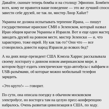
Давайте, скиньте теперь бомбы и на столицу Эфиопии. Бомбит
всех, кому не нравится ваше поведение — это же лучший спос
завести себе друзей, не так ли, мистер Лиор Хайат?
Украина не должна испытывать терпение Ирана, — пишут
государственные иранские СМИ о Зеленском, который назвал
Иран общим врагом Украины и Израиля. Вот и еще один масте
заводить друзей на ровном месте, мистер Зеленски — и, что
характерно, тоже еврей. Ну как так-то? Они что — все
сговорились довести народ Израиля до всяких бед?
А на днях вице-президент США Кэмэла Харрис рассказывала
своему лохторату о дивном новом американском мире, в
котором будут ездить электрические чудо-автобусы с вайфаем и
USB-разъёмами, об которые можно мобильный телефон
зарядить.
«Это круто!» — говорит.
По сути, она описала поездку в обычном московском
электробусе, но восторга там на целую пресс-конференцию
набралось. Очень развитая цивилизация в США, по ходу.