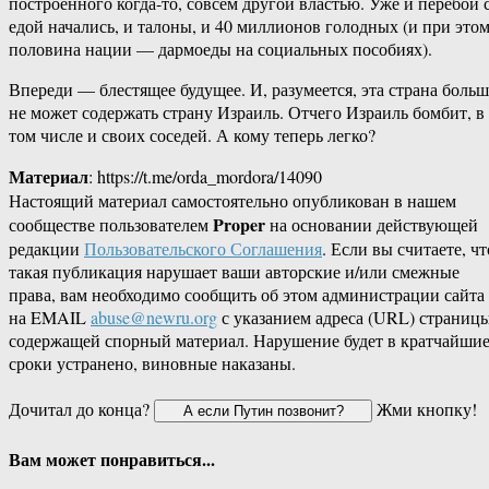
построенного когда-то, совсем другой властью. Уже и перебои 
едой начались, и талоны, и 40 миллионов голодных (и при это
половина нации — дармоеды на социальных пособиях).
Впереди — блестящее будущее. И, разумеется, эта страна больш
не может содержать страну Израиль. Отчего Израиль бомбит, в
том числе и своих соседей. А кому теперь легко?
Материал
: https://t.me/orda_mordora/14090
Настоящий материал самостоятельно опубликован в нашем
Proper
сообществе пользователем
на основании действующей
редакции
Пользовательского Соглашения
. Если вы считаете, чт
такая публикация нарушает ваши авторские и/или смежные
права, вам необходимо сообщить об этом администрации сайта
на EMAIL
abuse@newru.org
с указанием адреса (URL) страницы
содержащей спорный материал. Нарушение будет в кратчайши
сроки устранено, виновные наказаны.
Дочитал до конца?
Жми кнопку!
Вам может понравиться...