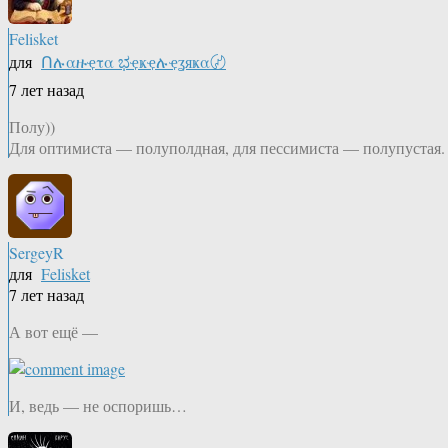
Felisket
для
Ոሉαዙҿτα ಭҿҝҿሉҿʓяҝα〄
7 лет назад
Полу))
Для оптимиста — полуполдная, для пессимиста — полупустая.
SergeyR
для
Felisket
7 лет назад
А вот ещё —
И, ведь — не оспоришь…