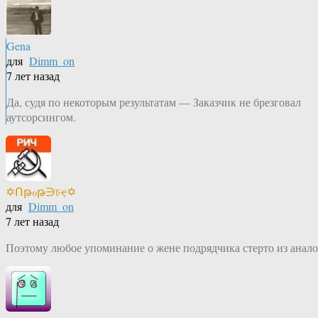
Gena
для
Dimm_on
7 лет назад
Да, судя по некоторым результатам — Заказчик не брезговал
аутсорсингом.
✡Ոթℴթ∋চҿ✡
для
Dimm_on
7 лет назад
Поэтому любое упоминание о жене подрядчика стерто из анал