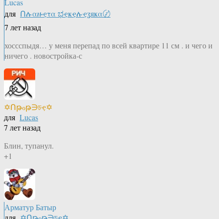
Lucas
для
Ոሉαዙҿτα ಭҿҝҿሉҿʓяҝα〄
7 лет назад
хоссспыдя… у меня перепад по всей квартире 11 см . и чего и
ничего . новостройка-с
✡Ոթℴթ∋চҿ✡
для
Lucas
7 лет назад
Блин, тупанул.
+1
Арматур Батыр
для
✡Ոթℴթ∋চҿ✡