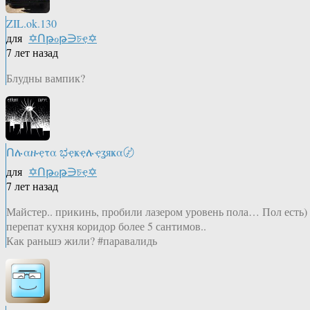
ZIL.ok.130
для
✡Ոթℴթ∋চҿ✡
7 лет назад
Блудны вампик?
Ոሉαዙҿτα ಭҿҝҿሉҿʓяҝα〄
для
✡Ոթℴթ∋চҿ✡
7 лет назад
Майстер.. прикинь, пробили лазером уровень пола… Пол есть)
перепат кухня коридор более 5 сантимов..
Как раньшэ жили? #паравалидь