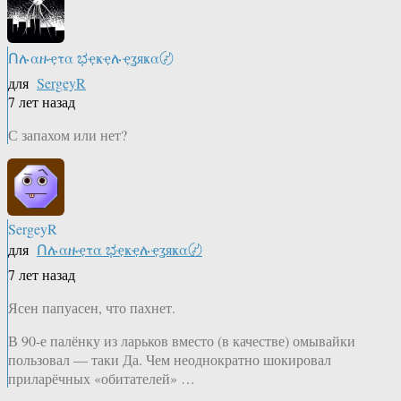
Ոሉαዙҿτα ಭҿҝҿሉҿʓяҝα〄
для
SergeyR
7 лет назад
С запахом или нет?
SergeyR
для
Ոሉαዙҿτα ಭҿҝҿሉҿʓяҝα〄
7 лет назад
Ясен папуасен, что пахнет.
В 90-е палёнку из ларьков вместо (в качестве) омывайки
пользовал — таки Да. Чем неоднократно шокировал
приларёчных «обитателей» …