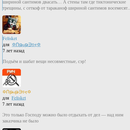
шириной сантимов двасать… А стены там где тиктонические
трещины, с сеткоф от тараканоф шириной сантимов восемесят..
Felisket
для
✡Ոթℴթ∋চҿ✡
7 лет назад
Подъём и шабат вещи несовместные, сэр!
✡Ոթℴթ∋চҿ✡
для
Felisket
7 лет назад
Это только Господу можно было отдыхать от дел — над ним
заказчика не было