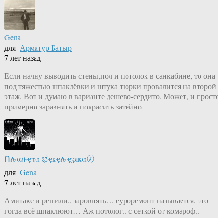
Gena
для
Арматур Батыр
7 лет назад
Если начну выводить стены,пол и потолок в санкабине, то она
под тяжестью шпаклёвки и штука тюрки провалится на второй
этаж. Вот и думаю в варианте дешево-сердито. Может, и прост
примерно заравнять и покрасить затейно.
Ոሉαዙҿτα ಭҿҝҿሉҿʓяҝα〄
для
Gena
7 лет назад
Амитаке и решили.. заровнять. .. еуроремонт называется, это
гогда всё шпаклюют… Аж потолог.. с сеткой от комароф..