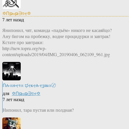
✡Ոթℴթ∋চҿ✡
7 лет назад
Янипонил, чят, команда «падъём» никого не касаяйцо?
Ану бигом на пробежку, водне процидурки и завтрак!
Кстате про завтраки:
http://new.topru.org/wp-
content/uploads/2019/04/IMG_20190406_062109_961.jpg
Ոሉαዙҿτα ಭҿҝҿሉҿʓяҝα〄
для
✡Ոթℴթ∋চҿ✡
7 лет назад
Нипонил, тара пустая или полдная?