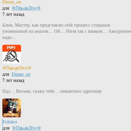
Dimm_on
для
✡Ոթℴթ∋চҿ✡
7 лет назад
Блин, Мастер, как представлю себе процесс стирания
упоминаний из аналов… Ой… Низя так с языком… Аккуратне
надо…
✡Ոթℴթ∋চҿ✡
для
Dimm_on
7 лет назад
Ндэ… Весьма, скажу тебе….пикантноэ здрелище
Felisket
для
✡Ոթℴթ∋চҿ✡