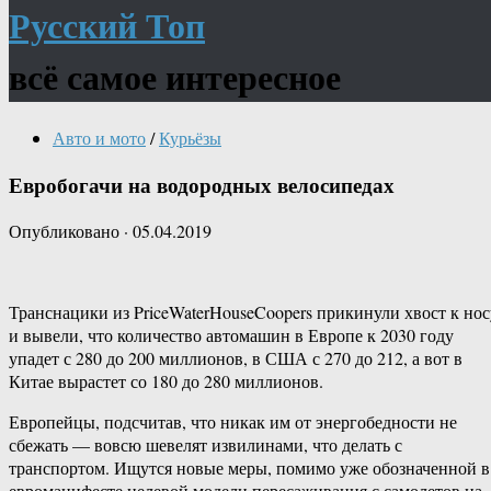
Русский Топ
всё самое интересное
Авто и мото
/
Курьёзы
Евробогачи на водородных велосипедах
Опубликовано
·
05.04.2019
Транснацики из PriceWaterHouseCoopers прикинули хвост к нос
и вывели, что количество автомашин в Европе к 2030 году
упадет с 280 до 200 миллионов, в США с 270 до 212, а вот в
Китае вырастет со 180 до 280 миллионов.
Европейцы, подсчитав, что никак им от энергобедности не
сбежать — вовсю шевелят извилинами, что делать с
транспортом. Ищутся новые меры, помимо уже обозначенной в
евроманифесте целевой модели пересаживания с самолетов на