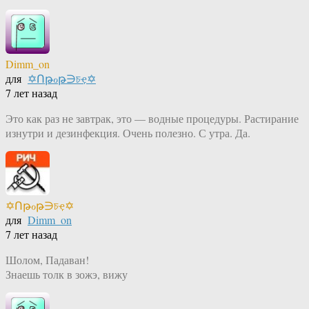
Dimm_on
для
✡Ոթℴթ∋চҿ✡
7 лет назад
Это как раз не завтрак, это — водные процедуры. Растирание
изнутри и дезинфекция. Очень полезно. С утра. Да.
✡Ոթℴթ∋চҿ✡
для
Dimm_on
7 лет назад
Шолом, Падаван!
Знаешь толк в зожэ, вижу