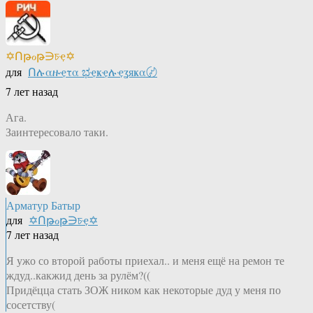
✡Ոթℴթ∋চҿ✡
для
Ոሉαዙҿτα ಭҿҝҿሉҿʓяҝα〄
7 лет назад
Ага.
Заинтересовало таки.
Арматур Батыр
для
✡Ոթℴթ∋চҿ✡
7 лет назад
Я ужо со второй работы приехал.. и меня ещё на ремон те
ждуд..какжид день за рулём?((
Придёцца стать ЗОЖ ником как некоторые дуд у меня по
сосетству(