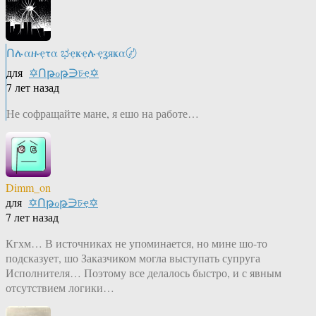
Ոሉαዙҿτα ಭҿҝҿሉҿʓяҝα〄
для
✡Ոթℴթ∋চҿ✡
7 лет назад
Не софращайте мане, я ешо на работе…
Dimm_on
для
✡Ոթℴթ∋চҿ✡
7 лет назад
Кгхм… В источниках не упоминается, но мине шо-то
подсказует, шо Заказчиком могла выступать супруга
Исполнителя… Поэтому все делалось быстро, и с явным
отсутствием логики…