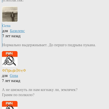
Gena
для
Базилевс
7 лет назад
Нормально выдержиывает. До першго пидрыва пукана.
✡Ոթℴթ∋চҿ✡
для
Gena
7 лет назад
А не шмэкнуть ли нам когнаку ли, землячек?
Грамм по полкило?