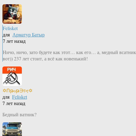
Felisket
для
Арматур Батыр
7 лет назад
Ничо, ничо, зато будете как этот… как его… а, медный всатник
вот)) 237 лет стоит, а всё как новенький!
✡Ոթℴթ∋চҿ✡
для
Felisket
7 лет назад
Бедный ватник?