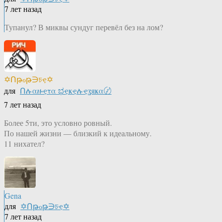
7 лет назад
Тупанул? В миквы сундуг перевёл без на лом?
✡Ոթℴթ∋চҿ✡
для
Ոሉαዙҿτα ಭҿҝҿሉҿʓяҝα〄
7 лет назад
Более 5ти, это условно ровный.
По нашей жизни — близкий к идеальному.
11 нихател?
Gena
для
✡Ոթℴթ∋চҿ✡
7 лет назад