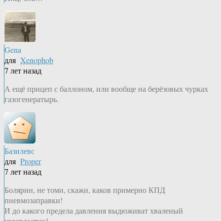
Gena
для
Xenophob
7 лет назад
А ещё прицеп с баллоном, или вообще на берёзовых чурках
газогенератырь.
Базилевс
для
Proper
7 лет назад
Болярин, не томи, скажи, каков примерно КПД
пневмозаправки!
И до какого предела давления выдюживат хваленый
углепластик!