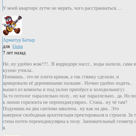
У моей квартире лутче не мерять, чого расстраиваться….
Арматур Батыр
для
Gena
7 лет назад
Не, ну удобно жэж!!!!.. В корридоре нассс.. воды налили, сама в
кухню утекла..
Понмашъ.. это не плита кривая, а так стяжку сделали, и
армировали её деревянными палкаме.. Ночью удобно ходить..
вышел из комнаты и под уклон припёрсе к холодильнигу)
За то потолог параллельно полу.. ну каг параллельно.. да. Но в
к линии горизонта не перпендикулярно.. Стана.. ну чё там?
Подумашь на два сантима завалена.. ну как на два.. Это
наверное свободныя архитектыря пректировыля и строиля. За 
стена почти перпендикулярна к полу. Занимательный геометр 
я.