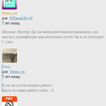
Dimm_on
для
✡Ոթℴթ∋চҿ✡
7 лет назад
Шолому, Мастер! Да так меня работомором привалило, шо
мысля о дезинфекции мыслительных путей так и не отпускает.
С утра.
Gena
для
Dimm_on
7 лет назад
Если же уоттка мешает работе-
Брось её нафиг,работу свою…©