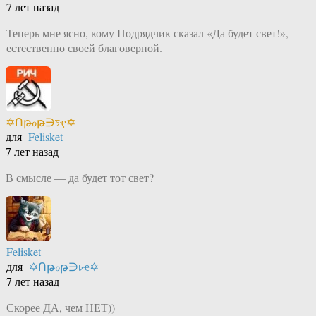
7 лет назад
Теперь мне ясно, кому Подрядчик сказал «Да будет свет!»,
естественно своей благоверной.
✡Ոթℴթ∋চҿ✡
для
Felisket
7 лет назад
В смысле — да будет тот свет?
Felisket
для
✡Ոթℴթ∋চҿ✡
7 лет назад
Скорее ДА, чем НЕТ))