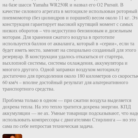
на базе шасси Yamaha WR250R и назвал его O2 Pursuit. В
качестве силового агрегата в мотоцикле использован роторный
пневмомотор (без цилиндров и поршней) весом около 11 кг. Эт
конструкция гарантирует высокий крутящий момент с самых
низких оборотов – что недоступно бензиновым и дизельным
моторам. Для хранения сжатого воздуха в прототипе
используется баллон от акваланга, который в «серии», если та
будет иметь место, заменят на специально созданный для этого
резервуар. В конструкции удалось отказаться от стартера,
выхлопной системы, системы охлаждения, аккумулятора и
многого другого. Одной заправки воздухом мотоциклу
достаточно для преодоления около 180 километров со скорость
60 км/ч – вполне достойный результат для альтернативного
транспортного средства.
Проблема только в одном — при сжатии воздуха выделяется
дохрена тепла. На это тепло тратится дохрена энергии. КПД
аккумуляции — не ах. Умные товарищи подсказывают, что над
использовать компрессоры с двигателями Стирлинга — но это
сама по себе непростая техническая задача.