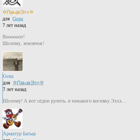
✡Ոթℴթ∋চҿ✡
для
Gena
7 лет назад
Воооооот!
Шолому, землячок!
Gena
для
✡Ոթℴթ∋চҿ✡
7 лет назад
Шолому! А вот сёдни рулить, и никакого когняку.Эххх…
Арматур Батыр
для
Gena