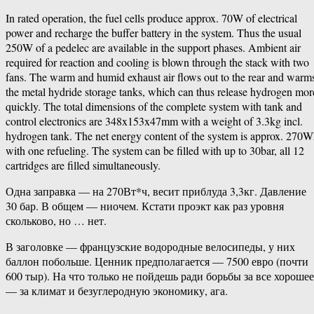
In rated operation, the fuel cells produce approx. 70W of electrical
power and recharge the buffer battery in the system. Thus the usual
250W of a pedelec are available in the support phases. Ambient air
required for reaction and cooling is blown through the stack with two
fans. The warm and humid exhaust air flows out to the rear and warm
the metal hydride storage tanks, which can thus release hydrogen mor
quickly. The total dimensions of the complete system with tank and
control electronics are 348x153x47mm with a weight of 3.3kg incl.
hydrogen tank. The net energy content of the system is approx. 270
with one refueling. The system can be filled with up to 30bar, all 12
cartridges are filled simultaneously.
Одна заправка — на 270Вт*ч, весит приблуда 3,3кг. Давление
30 бар. В общем — ниочем. Кстати проэкт как раз уровня
скольково, но … нет.
В заголовке — французские водородные велосипеды, у них
баллон побольше. Ценник предполагается — 7500 евро (почти
600 тыр). На что только не пойдешь ради борьбы за все хорошее
— за климат и безуглеродную экономику, ага.