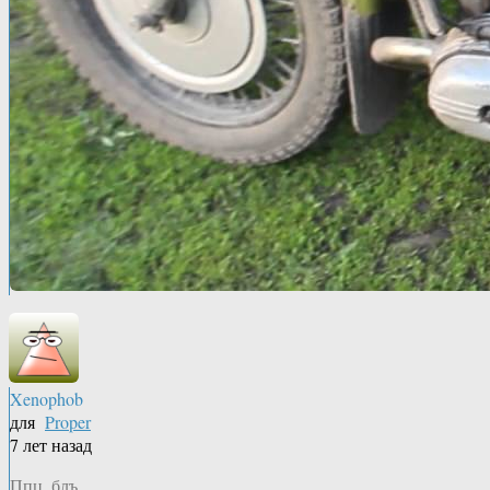
Xenophob
для
Proper
7 лет назад
Ппц, блъ…