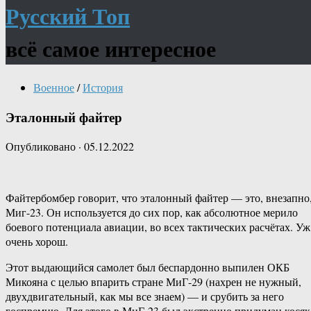
Русский Топ
всё самое интересное
Военное
/
История
Эталонный файтер
Опубликовано
·
05.12.2022
Файтербомбер говорит, что эталонный файтер — это, внезапно
Миг-23. Он используется до сих пор, как абсолютное мерило
боевого потенциала авиации, во всех тактических расчётах. Уж
очень хорош.
Этот выдающийся самолет был беспардонно выпилен ОКБ
Микояна с целью впарить стране МиГ-29 (нахрен не нужный,
двухдвигательный, как мы все знаем) — и срубить за него
госпремию. Для этого в МиГ-23 был экстренно придуман косяк