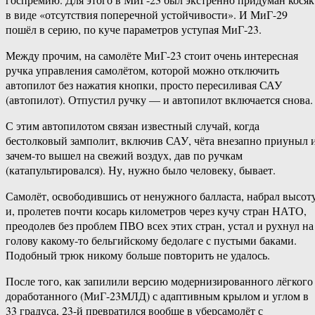
в виде «отсутствия поперечной устойчивости». И МиГ-29
пошёл в серию, по куче параметров уступая МиГ-23.
Между прочим, на самолёте МиГ-23 стоит очень интересная
ручка управления самолётом, которой можно отключить
автопилот без нажатия кнопки, просто пересиливая САУ
(автопилот). Отпустил ручку — и автопилот включается снова.
С этим автопилотом связан известный случай, когда
бестолковый замполит, включив САУ, чёта внезапно приуныл 
зачем-то вышел на свежий воздух, дав по ручкам
(катапультировался). Ну, нужно было человеку, бывает.
Самолёт, освободившись от ненужного балласта, набрал высот
и, пролетев почти косарь километров через кучу стран НАТО,
преодолев без проблем ПВО всех этих стран, устал и рухнул на
голову какому-то бельгийскому бедолаге с пустыми баками.
Подобный трюк никому больше повторить не удалось.
После того, как запилили версию модернизированного лёгкого
доработанного (МиГ-23МЛД) с адаптивным крылом и углом в
33 градуса, 23-й превратился вообще в уберсамолёт с