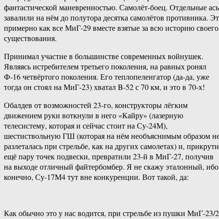
фантастической маневренностью. Самолёт-боец. Отдельные ас
завалили на нём до полутора десятка самолётов противника. Э
примерно как все МиГ-29 вместе взятые за всю историю своего
существования.
Принимал участие в большинстве современных войнушек.
Являясь истребителем третьего поколения, на равных ронял
Ф-16 четвёртого поколения. Его теплопеленгатор (да-да, уже
тогда он стоял на МиГ-23) хватал B-52 с 70 км, и это в 70-х!
Обалдев от возможностей 23-го, конструкторы лёгким
движением руки воткнули в него «Кайру» (лазерную
телесистему, которая и сейчас стоит на Су-24М),
шестиствольную ГШ (которая на нём необъяснимым образом н
разлеталась при стрельбе, как на других самолетах) и, прикрут
ещё пару точек подвески, превратили 23-й в МиГ-27, получив
на выходе отличный файтербомбер. Я не скажу эталонный, ибо
конечно, Су-17М4 тут вне конкуренции. Вот такой, да:
Как обычно это у нас водится, при стрельбе из пушки МиГ-23/