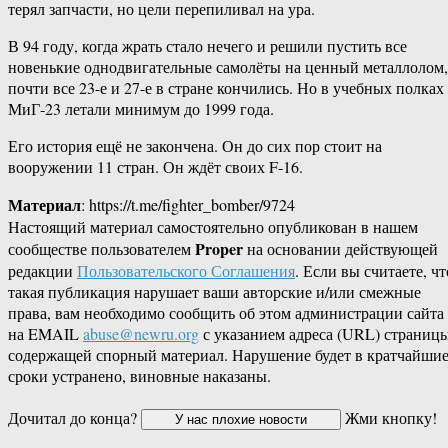
терял запчасти, но цели перепиливал на ура.
В 94 году, когда жрать стало нечего и решили пустить все
новенькие однодвигательные самолёты на ценный металлолом,
почти все 23-е и 27-е в стране кончились. Но в учебных полках
МиГ-23 летали минимум до 1999 года.
Его история ещё не закончена. Он до сих пор стоит на
вооружении 11 стран. Он ждёт своих F-16.
Материал
: https://t.me/fighter_bomber/9724
Настоящий материал самостоятельно опубликован в нашем
Proper
сообществе пользователем
на основании действующей
редакции
Пользовательского Соглашения
. Если вы считаете, чт
такая публикация нарушает ваши авторские и/или смежные
права, вам необходимо сообщить об этом администрации сайта
на EMAIL
abuse@newru.org
с указанием адреса (URL) страницы
содержащей спорный материал. Нарушение будет в кратчайши
сроки устранено, виновные наказаны.
Дочитал до конца?
Жми кнопку!