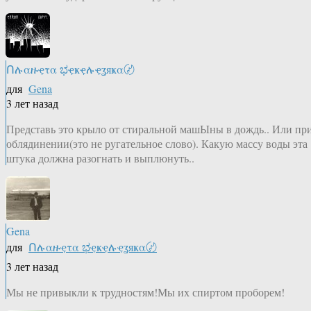
Ոሉαዙҿτα ಭҿҝҿሉҿʓяҝα〄
для
Gena
3 лет назад
Представь это крыло от стиральной машЫны в дождь.. Или пр
облядинении(это не ругательное слово). Какую массу воды эта
штука должна разогнать и выплюнуть..
Gena
для
Ոሉαዙҿτα ಭҿҝҿሉҿʓяҝα〄
3 лет назад
Мы не привыкли к трудностям!Мы их спиртом проборем!