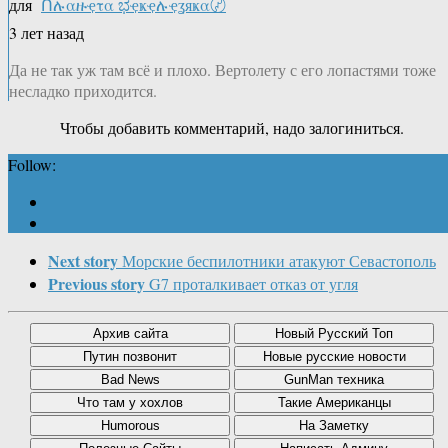
для
Ոሉαዙҿτα ಭҿҝҿሉҿʓяҝα〄
3 лет назад
Да не так уж там всё и плохо. Вертолету с его лопастями тоже
несладко приходится.
Чтобы добавить комментарий, надо залогиниться.
Follow:
Next story
Морские беспилотники атакуют Севастополь
Previous story
G7 проталкивает отказ от угля