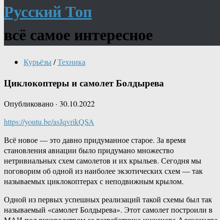
Русский Топ
всё самое интересное
Курьёзы
/
Техника
Циклокоптеры и самолет Болдырева
Опубликовано
·
30.10.2022
https://youtu.be/asJqvrikQSA
Всё новое — это давно придуманное старое. За время
становления авиации было придумано множество
нетривиальных схем самолетов и их крыльев. Сегодня мы
поговорим об одной из наиболее экзотических схем — так
называемых циклокоптерах с неподвижным крылом.
Одной из первых успешных реализаций такой схемы был так
называемый «самолет Болдырева». Этот самолет построили в
МАИ под руководством ее разработчика инженера Александра