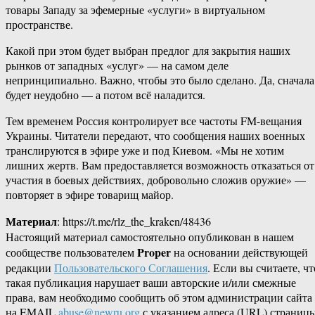
товары Западу за эфемерные «услуги» в виртуальном
пространстве.
Какой при этом будет выбран предлог для закрытия наших
рынков от западных «услуг» — на самом деле
непринципиально. Важно, чтобы это было сделано. Да, сначала
будет неудобно — а потом всё наладится.
Тем временем Россия контролирует все частоты FM-вещания
Украины. Читатели передают, что сообщения наших военных
транслируются в эфире уже и под Киевом. «Мы не хотим
лишних жертв. Вам предоставляется возможность отказаться от
участия в боевых действиях, добровольно сложив оружие» —
повторяет в эфире товарищ майор.
Материал
: https://t.me/rlz_the_kraken/48436
Настоящий материал самостоятельно опубликован в нашем
Proper
сообществе пользователем
на основании действующей
редакции
Пользовательского Соглашения
. Если вы считаете, чт
такая публикация нарушает ваши авторские и/или смежные
права, вам необходимо сообщить об этом администрации сайта
на EMAIL
abuse@newru.org
с указанием адреса (URL) страницы