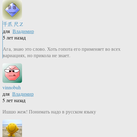
千爪 尺.Z
для
Владимир
5 лет назад
Ага, знаю это слово. Хоть гопота его применяет во всех
вариациях, но прикола не знает.
vinnobuh
для
Владимир
5 лет назад
Ишшо жеж! Понимать надо в русском языку