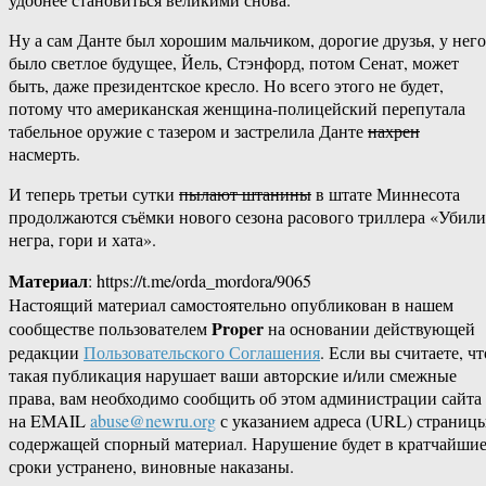
Ну а сам Данте был хорошим мальчиком, дорогие друзья, у него
было светлое будущее, Йель, Стэнфорд, потом Сенат, может
быть, даже президентское кресло. Но всего этого не будет,
потому что американская женщина-полицейский перепутала
табельное оружие с тазером и застрелила Данте
нахрен
насмерть.
И теперь третьи сутки
пылают штанины
в штате Миннесота
продолжаются съёмки нового сезона расового триллера «Убили
негра, гори и хата».
Материал
: https://t.me/orda_mordora/9065
Настоящий материал самостоятельно опубликован в нашем
Proper
сообществе пользователем
на основании действующей
редакции
Пользовательского Соглашения
. Если вы считаете, чт
такая публикация нарушает ваши авторские и/или смежные
права, вам необходимо сообщить об этом администрации сайта
на EMAIL
abuse@newru.org
с указанием адреса (URL) страницы
содержащей спорный материал. Нарушение будет в кратчайши
сроки устранено, виновные наказаны.