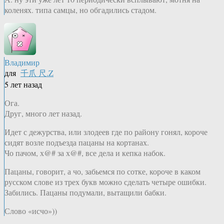
коленях. типа самцы, но обгадились стадом.
Владимир
для
千爪 尺.Z
5 лет назад
Ога.
Друг, много лет назад.
Идет с дежурства, или злодеев где по району гонял, короче
сидят возле подъезда пацаны на кортанах.
Чо пачом, х@# за х@#, все дела и кепка набок.
Пацаны, говорит, а чо, забьемся по сотке, короче в каком
русском слове из трех букв можно сделать четыре ошибки.
Забились. Пацаны подумали, вытащили бабки.
Слово «исчо»))