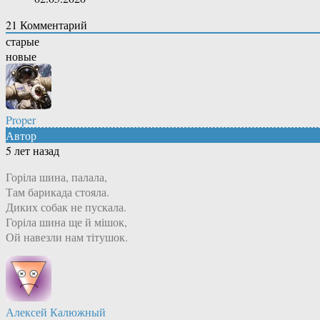
21
Комментарий
старые
новые
Proper
Автор
5 лет назад
Горіла шина, палала,
Там барикада стояла.
Диких собак не пускала.
Горіла шина ще й мішок,
Ой навезли нам тітушок.
Алексей Калюжный