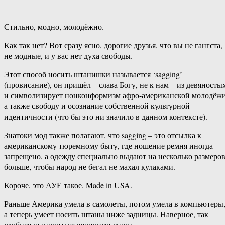
Стильно, модно, молодёжно.
Как так нет? Вот сразу ясно, дорогие друзья, что вы не гангста,
не модные, и у вас нет духа свободы.
Этот способ носить штанишки называется ‘sagging’
(провисание), он пришёл – слава Богу, не к нам – из девяносты
и символизирует нонконформизм афро-американской молодёжи
а также свободу и осознание собственной культурной
идентичности (что бы это ни значило в данном контексте).
Знатоки мод также полагают, что sagging – это отсылка к
американскому тюремному быту, где ношение ремня иногда
запрещено, а одежду специально выдают на несколько размеро
больше, чтобы народ не бегал не махал кулаками.
Короче, это АУЕ такое. Made in USA.
Раньше Америка умела в самолеты, потом умела в компьютеры
а теперь умеет носить штаны ниже задницы. Наверное, так
удобнее становиться великими снова.