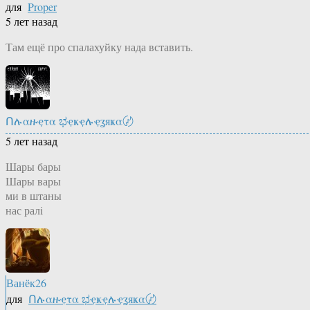
для
Proper
5 лет назад
Там ещё про спалахуйку нада вставить.
Ոሉαዙҿτα ಭҿҝҿሉҿʓяҝα〄
5 лет назад
Шары бары
Шары вары
ми в штаны
нас ралi
Ванёк26
для
Ոሉαዙҿτα ಭҿҝҿሉҿʓяҝα〄