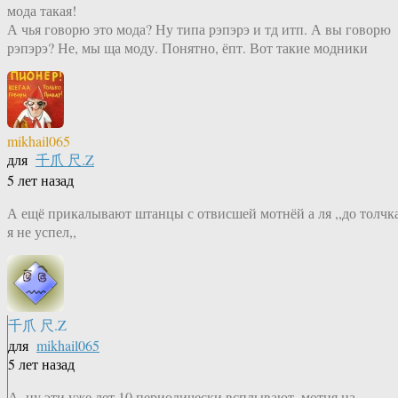
мода такая!
А чья говорю это мода? Ну типа рэпэрэ и тд итп. А вы говорю
рэпэрэ? Не, мы ща моду. Понятно, ёпт. Вот такие модники
mikhail065
для
千爪 尺.Z
5 лет назад
А ещё прикалывают штанцы с отвисшей мотнёй а ля ,,до толчк
я не успел,,
千爪 尺.Z
для
mikhail065
5 лет назад
А. ну эти уже лет 10 периодически всплывают, мотня на