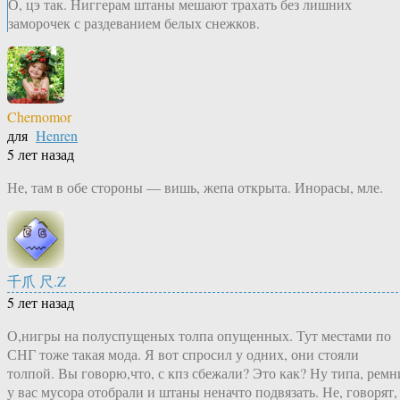
О, цэ так. Ниггерам штаны мешают трахать без лишних
заморочек с раздеванием белых снежков.
Chernomor
для
Henren
5 лет назад
Не, там в обе стороны — вишь, жепа открыта. Инорасы, мле.
千爪 尺.Z
5 лет назад
О,нигры на полуспущеных толпа опущенных. Тут местами по
СНГ тоже такая мода. Я вот спросил у одних, они стояли
толпой. Вы говорю,что, с кпз сбежали? Это как? Ну типа, ремн
у вас мусора отобрали и штаны неначто подвязать. Не, говорят,