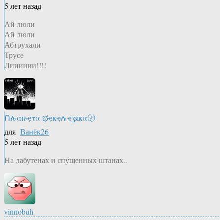
5 лет назад
Ай люли
Ай люли
Абтрухали
Трусе
Лииииии!!!!
Ոሉαዙҿτα ಭҿҝҿሉҿʓяҝα〄
для
Ванёк26
5 лет назад
На лабутенах и спущенных штанах..
vinnobuh