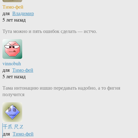
Тимо-фей
для
Владимир
5 лет назад
Тута можно и пять ошибок сделать — истчо.
vinnobuh
для
Тимо-фей
5 лет назад
Тама интонацию ишшо передавать надобно, а то фигня
получится
千爪 尺.Z
для
Тимо-фей