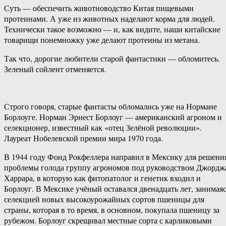
Суть — обеспечить животноводство Китая пищевыми
протеинами. А уже из животных наделают корма для людей.
Технически такое возможно — и, как видите, наши китайские
товарищи понемножку уже делают протеины из метана.
Так что, дорогие любители старой фантастики — обломитесь.
Зеленый сойлент отменяется.
Строго говоря, старые фантасты обломались уже на Нормане
Борлоуге. Норман Эрнест Борлоуг — американский агроном и
селекционер, известный как «отец Зелёной революции».
Лауреат Нобелевской премии мира 1970 года.
В 1944 году Фонд Рокфеллера направил в Мексику для решени
проблемы голода группу агрономов под руководством Джордж
Харрара, в которую как фитопатолог и генетик входил и
Борлоуг. В Мексике учёный оставался двенадцать лет, занимая
селекцией новых высокоурожайных сортов пшеницы для
страны, которая в то время, в основном, покупала пшеницу за
рубежом. Борлоуг скрещивал местные сорта с карликовыми