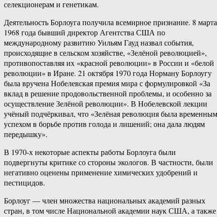
селекционерам и генетикам.
Деятельность Борлоуга получила всемирное признание. 8 марта
1968 года бывший директор Агентства США по
международному развитию Уильям Гауд назвал события,
происходящие в сельском хозяйстве, «Зелёной революцией»,
противопоставляя их «красной революции» в России и «белой
революции» в Иране. 21 октября 1970 года Норману Борлоугу
была вручена Нобелевская премия мира с формулировкой «За
вклад в решение продовольственной проблемы, и особенно за
осуществление Зелёной революции». В Нобелевской лекции
учёный подчёркивал, что «Зелёная революция была временны
успехом в борьбе против голода и лишений; она дала людям
передышку».
В 1970-х некоторые аспекты работы Борлоуга были
подвергнуты критике со стороны экологов. В частности, были
негативно оценены применение химических удобрений и
пестицидов.
Борлоуг — член множества национальных академий разных
стран, в том числе Национальной академии наук США, а также