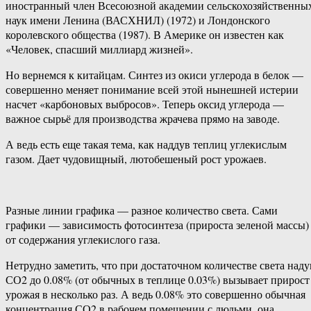
иностранный член Всесоюзной академии сельскохозяйственны
наук имени Ленина (ВАСХНИЛ) (1972) и Лондонского
королевского общества (1987). В Америке он известен как
«Человек, спасший миллиард жизней».
Но вернемся к китайцам. Синтез из окиси углерода в белок —
совершенно меняет понимание всей этой нынешней истерии
насчет «карбоновых выбросов». Теперь оксид углерода —
важное сырьё для производства жрачева прямо на заводе.
А ведь есть еще такая тема, как наддув теплиц углекислым
газом. Дает чудовищный, лютобешеный рост урожаев.
Разные линии графика — разное количество света. Сами
графики — зависимость фотосинтеза (прироста зеленой массы)
от содержания углекислого газа.
Нетрудно заметить, что при достаточном количестве света наду
СО2 до 0.08% (от обычных в теплице 0.03%) вызывает прирост
урожая в несколько раз. А ведь 0.08% это совершенно обычная
концентрация СО2 в рабочем помещении с людьми, она