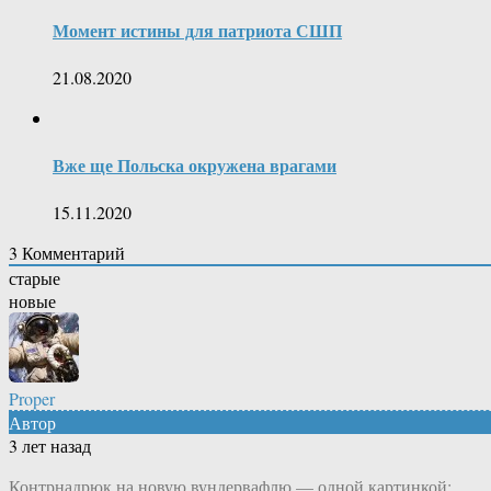
Момент истины для патриота СШП
21.08.2020
Вже ще Польска окружена врагами
15.11.2020
3
Комментарий
старые
новые
Proper
Автор
3 лет назад
Контрнадрюк на новую вундервафлю — одной картинкой: