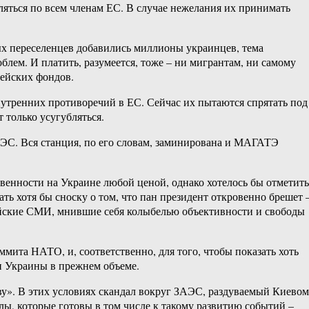
еляться по всем членам ЕС. В случае нежелания их принимать
х переселенцев добавились миллионы украинцев, тема
блем. И платить, разумеется, тоже – ни мигрантам, ни самому
пейских фондов.
внутренних противоречий в ЕС. Сейчас их пытаются спрятать под
 только усугубляться.
ЗАЭС. Вся станция, по его словам, заминирована и МАГАТЭ
венности на Украине любой ценой, однако хотелось бы отметить
ть хотя бы сноску о том, что пан президент откровенно брешет 
ейские СМИ, мнившие себя колыбелью объективности и свободы
ита НАТО, и, соответственно, для того, чтобы показать хоть
и Украины в прежнем объеме.
ву». В этих условиях скандал вокруг ЗАЭС, раздуваемый Киевом
илы, которые готовы в том числе к такому развитию событий –