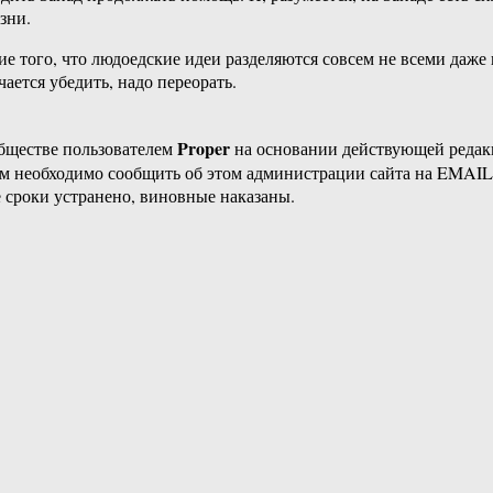
зни.
ние того, что людоедские идеи разделяются совсем не всеми даж
чается убедить, надо переорать.
Proper
бществе пользователем
на основании действующей реда
ам необходимо сообщить об этом администрации сайта на EMAI
 сроки устранено, виновные наказаны.