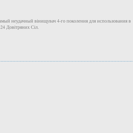
самый неудачный вiнищувач 4-го поколения для использования в
24 Довiтряних Сiл.