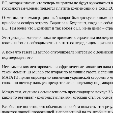
ЕС, которая гласит, что теперь мигранты не будут кучковаться
государствам-членам придется платить компенсацию в фонд ЕС
Отметим, что иммиграционный вопрос был дискуссионным и до
приобрела особую остроту. Варшава и Будапешт, глядя на событ
ЕС. Тем более что Будапешт и так воюет с ЕС из-за денег – с
Этот демарш, конечно, пока не приведет к серьезным последст
ковер на фоне необходимости сплотиться перед лицом кризиса н
А пока что газета El Mundo опубликовала интервью с Зеленски
подтверждает это.
Нет смысла комментировать шизофренические заявления пана 
такой момент: El Mundo это вторая по величине газета Испании
МАГАТЭ прямо опровергло заявления украинской стороны о м
слова, по щелчку пальцев превратились в подставку под микро
Между тем, оценивая осмысленность происходящего вокруг ЗАЭ
какой-то результат «контрнаступления», который стал бы осн
Все больше понятно, что обычным способом показать этот резу
является прямой провокацией, направленной на то, чтобы выну