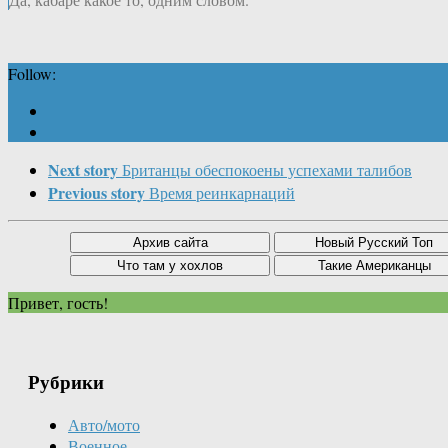
Follow:
Next story
Британцы обеспокоены успехами талибов
Previous story
Время реинкарнаций
Привет, гость!
Рубрики
Авто/мото
Военное