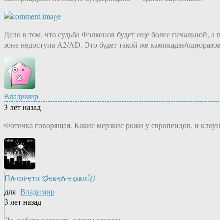
Дело в том, что судьба Фэлконов будет еще более печальной, 
зоне недоступа А2/AD. Это будет такой же камикадзе/одноразо
Владимир
3 лет назад
Фоточка говорящая. Какие мерзкие рожи у европеидов, и клоун
Ոሉαዙҿτα ಭҿҝҿሉҿʓяҝα〄
для
Владимир
3 лет назад
Да, кабаре какое то, одним словом.