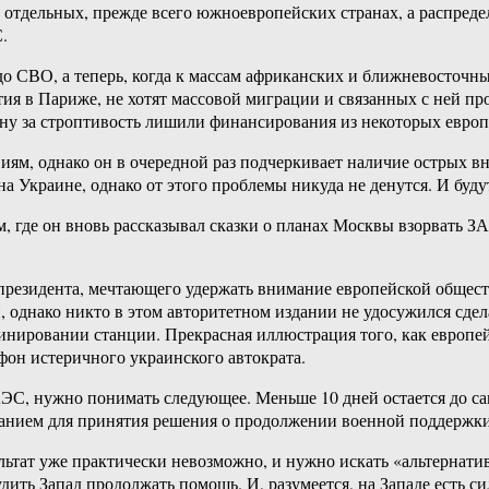
 в отдельных, прежде всего южноевропейских странах, а распред
.
 СВО, а теперь, когда к массам африканских и ближневосточны
ия в Париже, не хотят массовой миграции и связанных с ней про
трану за строптивость лишили финансирования из некоторых евро
виям, однако он в очередной раз подчеркивает наличие острых 
а Украине, однако от этого проблемы никуда не денутся. И будут
м, где он вновь рассказывал сказки о планах Москвы взорвать 
президента, мечтающего удержать внимание европейской общест
, однако никто в этом авторитетном издании не удосужился сдела
инировании станции. Прекрасная иллюстрация того, как европ
фон истеричного украинского автократа.
С, нужно понимать следующее. Меньше 10 дней остается до самм
ованием для принятия решения о продолжении военной поддержк
льтат уже практически невозможно, и нужно искать «альтернати
дить Запад продолжать помощь. И, разумеется, на Западе есть с