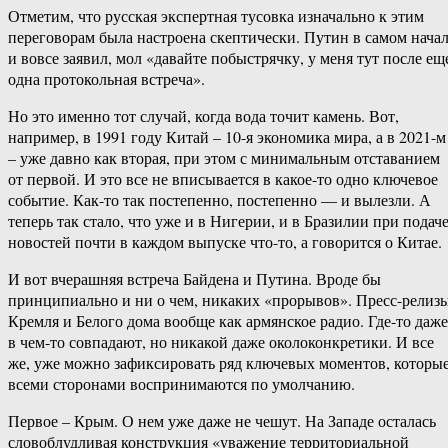
Отметим, что русская экспертная тусовка изначально к этим
переговорам была настроена скептически. Путин в самом нача
и вовсе заявил, мол «давайте побыстрячку, у меня тут после ещ
одна протокольная встреча».
Но это именно тот случай, когда вода точит камень. Вот,
например, в 1991 году Китай – 10-я экономика мира, а в 2021-м
– уже давно как вторая, при этом с минимальным отставанием
от первой. И это все не вписывается в какое-то одно ключевое
событие. Как-то так постепенно, постепенно — и вылезли. А
теперь так стало, что уже и в Нигерии, и в Бразилии при подач
новостей почти в каждом выпуске что-то, а говорится о Китае.
И вот вчерашняя встреча Байдена и Путина. Вроде бы
принципиально и ни о чем, никаких «прорывов». Пресс-релиз
Кремля и Белого дома вообще как армянское радио. Где-то даже
в чем-то совпадают, но никакой даже околоконкретики. И все
же, уже можно зафиксировать ряд ключевых моментов, которы
всеми сторонами воспринимаются по умолчанию.
Первое – Крым. О нем уже даже не чешут. На Западе осталась
словоблудливая конструкция «уважение территориальной