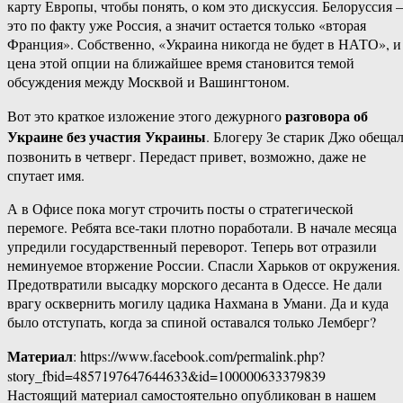
карту Европы, чтобы понять, о ком это дискуссия. Белоруссия –
это по факту уже Россия, а значит остается только «вторая
Франция». Собственно, «Украина никогда не будет в НАТО», и
цена этой опции на ближайшее время становится темой
обсуждения между Москвой и Вашингтоном.
разговора об
Вот это краткое изложение этого дежурного
Украине без участия Украины
. Блогеру Зе старик Джо обеща
позвонить в четверг. Передаст привет, возможно, даже не
спутает имя.
А в Офисе пока могут строчить посты о стратегической
перемоге. Ребята все-таки плотно поработали. В начале месяца
упредили государственный переворот. Теперь вот отразили
неминуемое вторжение России. Спасли Харьков от окружения.
Предотвратили высадку морского десанта в Одессе. Не дали
врагу осквернить могилу цадика Нахмана в Умани. Да и куда
было отступать, когда за спиной оставался только Лемберг?
Материал
: https://www.facebook.com/permalink.php?
story_fbid=4857197647644633&id=100000633379839
Настоящий материал самостоятельно опубликован в нашем