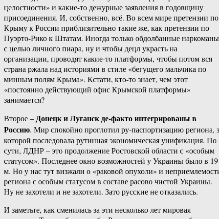
целостности» и какие-то дежурные заявления в годовщину
присоединения. И, собственно, всё. Во всем мире претензии по
Крыму к России приблизительно такие же, как претензии по
Пуэрто-Рико к Штатам. Иногда только обдолбанные наркоманы
с целью личного пиара, ну и чтобы децл украсть на
организации, проводят какие-то платформы, чтобы потом вся
страна ржала над историями в стиле «бегущего мальчика по
минным полям Крыма». Кстати, кто-то знает, чем этот
«постоянно действующий офис Крымской платформы»
занимается?
Донецк и Луганск де-факто интегрированы в
Второе –
Россию
. Мир спокойно проглотил ру-паспортизацию региона, 
которой последовала рутинная экономическая унификация. По
сути, ЛДНР – это продолжение Ростовской области с «особым
статусом». Последнее окно возможностей у Украины было в 19
м. Но у нас тут визжали о «раковой опухоли» и неприемлемост
региона с особым статусом в составе расово чистой Украины.
Ну не захотели и не захотели. Зато русские не отказались.
И заметьте, как сменилась за эти несколько лет мировая