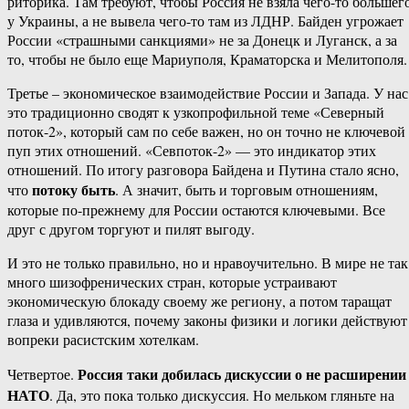
риторика. Там требуют, чтобы Россия не взяла чего-то большег
у Украины, а не вывела чего-то там из ЛДНР. Байден угрожает
России «страшными санкциями» не за Донецк и Луганск, а за
то, чтобы не было еще Мариуполя, Краматорска и Мелитополя.
Третье – экономическое взаимодействие России и Запада. У нас
это традиционно сводят к узкопрофильной теме «Северный
поток-2», который сам по себе важен, но он точно не ключевой
пуп этих отношений. «Севпоток-2» — это индикатор этих
отношений. По итогу разговора Байдена и Путина стало ясно,
потоку быть
что
. А значит, быть и торговым отношениям,
которые по-прежнему для России остаются ключевыми. Все
друг с другом торгуют и пилят выгоду.
И это не только правильно, но и нравоучительно. В мире не так
много шизофренических стран, которые устраивают
экономическую блокаду своему же региону, а потом таращат
глаза и удивляются, почему законы физики и логики действуют
вопреки расистским хотелкам.
Россия таки добилась дискуссии о не расширении
Четвертое.
НАТО
. Да, это пока только дискуссия. Но мельком гляньте на