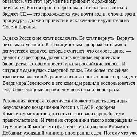
оказалось, что этот аргумент не приводит к должному
результату, Россия просто перестала платить свои взносы в
бюджет СЕ — это продолжается уже почти год и, с точки зрени
процедуры, должно привести к исключению нарушителя из
Совета Европы.
Однако Россию не хотят исключать. Ее хотят вернуть. Вернуть
без всяких условий. К традиционным «доброжелателям» в
депутатском корпусе, которые считают, что самое главное —
диалог с агрессором, добавились всеядные европейские
бюрократы, которым просто нужны российские взносы. И
ситуация сдвинулась с мертвой точки. Тем более что сейчас
транзитом власти в Украине и неопытностью нового президент
Владимира Зеленского и его команды решили воспользоваться
куда более мощные игроки, чем депутаты и бюрократы.
Резолюция, которая теоретически может открыть двери для
безусловного возвращения России в ПАСЕ, одобрена
Комитетом министров, то есть согласована европейскими
правительствами. И главные сторонники такого возвращения 
Германия и Франция, что фактически подтвердил Климкин.
Добавим: уходящий министр иностранных дел. Потому что уж