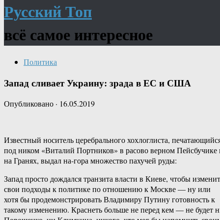
Русский Топ
всё самое интересное
Политика
Запад сливает Украину: зрада в ЕС и США
Опубликовано
·
16.05.2019
Известный носитель церебрального хохлоглиста, печатающийс
под ником «Виталий Портников» в расово верном Пейсбучике 
на Гранях, выдал на-гора множество пахучей руды:
Запад просто дождался транзита власти в Киеве, чтобы измени
свои подходы к политике по отношению к Москве — ну или
хотя бы продемонстрировать Владимиру Путину готовность к
такому изменению. Краснеть больше не перед кем — не будет 
Порошенко, ни Климкина, никого, кто мог бы напомнить свои