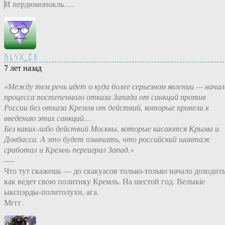
И пердюмонокль….
ᚤᚳᛊᚷ_ᛈᚱ
7 лет назад
«Между тем речь идет о куда более серьезном явлении — начал
процесса постепенного отказа Запада от санкций против
России без отказа Кремля от действий, которые привели к
введению этих санкций…
Без каких-либо действий Москвы, которые касаются Крыма и
Донбасса. А это будет означать, что российский шантаж
сработал и Кремль переиграл Запад.»
—-
Что тут скажешь — до скакуасов только-только начало доходить
как ведет свою политику Кремль. На шестой год. Велыкiе
ыкспэрды-политолухи, ага.
Мггг.