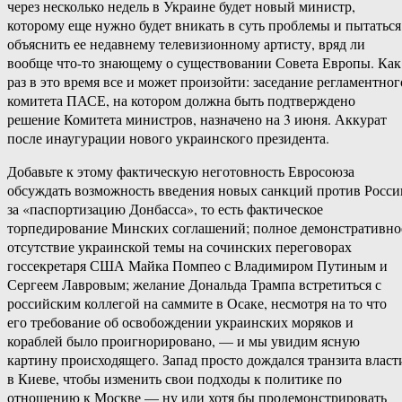
через несколько недель в Украине будет новый министр,
которому еще нужно будет вникать в суть проблемы и пытаться
объяснить ее недавнему телевизионному артисту, вряд ли
вообще что-то знающему о существовании Совета Европы. Как
раз в это время все и может произойти: заседание регламентног
комитета ПАСЕ, на котором должна быть подтверждено
решение Комитета министров, назначено на 3 июня. Аккурат
после инаугурации нового украинского президента.
Добавьте к этому фактическую неготовность Евросоюза
обсуждать возможность введения новых санкций против Росси
за «паспортизацию Донбасса», то есть фактическое
торпедирование Минских соглашений; полное демонстративно
отсутствие украинской темы на сочинских переговорах
госсекретаря США Майка Помпео с Владимиром Путиным и
Сергеем Лавровым; желание Дональда Трампа встретиться с
российским коллегой на саммите в Осаке, несмотря на то что
его требование об освобождении украинских моряков и
кораблей было проигнорировано, — и мы увидим ясную
картину происходящего. Запад просто дождался транзита власт
в Киеве, чтобы изменить свои подходы к политике по
отношению к Москве — ну или хотя бы продемонстрировать