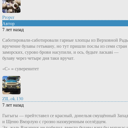
Proper
Автор
7 лет назад
Саботировали-саботировали гарные хлопцы из Верховной Рад
вручение булавы гетьману, но тут пришли послы из семи стран
заморских, сурово брови насупили, и ось, будьте ласкавi —
булаву через четыре дня таки вручат.
«С» = суверенитет
ZIL.ok.130
7 лет назад
Гыгыгы — прейтставел се красный, донельзя смущённый Запа
и Щеню Вмэрлую с грозно нахмуренным оселёдцем.
Эх, жаль Вакарчук не победил, вместо булавы взял бы маракас 