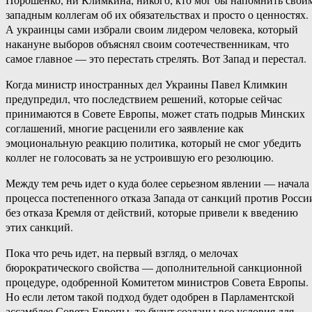
западным коллегам об их обязательствах и просто о ценностях.
А украинцы сами избрали своим лидером человека, который
накануне выборов объяснял своим соотечественникам, что
самое главное — это перестать стрелять. Вот Запад и перестал.
Когда министр иностранных дел Украины Павел Климкин
предупредил, что последствием решений, которые сейчас
принимаются в Совете Европы, может стать подрыв Минских
соглашений, многие расценили его заявление как
эмоциональную реакцию политика, который не смог убедить
коллег не голосовать за не устроившую его резолюцию.
Между тем речь идет о куда более серьезном явлении — начала
процесса постепенного отказа Запада от санкций против Росси
без отказа Кремля от действий, которые привели к введению
этих санкций.
Пока что речь идет, на первый взгляд, о мелочах
бюрократического свойства — дополнительной санкционной
процедуре, одобренной Комитетом министров Совета Европы.
Но если летом такой подход будет одобрен в Парламентской
ассамблее Совета Европы, то будут созданы все условия для