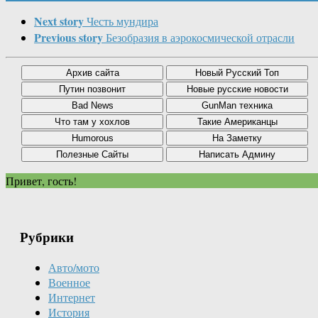
Next story
Честь мундира
Previous story
Безобразия в аэрокосмической отрасли
Привет, гость!
Рубрики
Авто/мото
Военное
Интернет
История