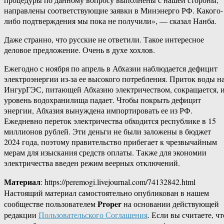
направлены соответствующие заявки в Минэнерго РФ. Какого-​
либо подтверждения мы пока не получили», — сказал Нанба.
Даже странно, что русские не ответили. Такое интересное
деловое предложение. Очень в духе хохлов.
Ежегодно с ноября по апрель в Абхазии наблюдается дефицит
электроэнергии из-за ее высокого потребления. Приток воды н
ИнгурГЭС, питающей Абхазию электричеством, сокращается, 
уровень водохранилища падает. Чтобы покрыть дефицит
энергии, Абхазия вынуждена импортировать ее из РФ.
Ежедневно переток электричества обходится республике в 15
миллионов рублей. Эти деньги не были заложены в бюджет
2024 года, поэтому правительство прибегает к чрезвычайным
мерам для изыскания средств оплаты. Также для экономии
электричества введен режим веерных отключений.
Материал
: https://peremogi.livejournal.com/74132842.html
Настоящий материал самостоятельно опубликован в нашем
Proper
сообществе пользователем
на основании действующей
редакции
Пользовательского Соглашения
. Если вы считаете, чт