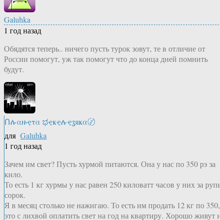
Galuhka
1 год назад
Обядятся теперь.. ничего пусть турок зовут, те в отличие от
России помогут, уж так помогут что до конца дней помнить
будут.
Ոሉαዙҿτα ಭҿҝҿሉҿʓяҝα〄
для
Galuhka
1 год назад
Зачем им свет? Пусть хурмой питаются. Она у нас по 350 рэ за
кило.
То есть 1 кг хурмы у нас равен 250 киловатт часов у них за руп
сорок.
Я в месяц столько не нажигаю. То есть им продать 12 кг по 350,
это с лихвой оплатить свет на год на квартиру. Хорошо живут 