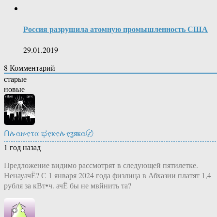
Россия разрушила атомную промышленность США
29.01.2019
8
Комментарий
старые
новые
Ոሉαዙҿτα ಭҿҝҿሉҿʓяҝα〄
1 год назад
Предложение видимо рассмотрят в следующей пятилетке.
НенауачЁ? С 1 января 2024 года физлица в Абхазии платят 1,4
рубля за кВт•ч. ачЁ бы не мвйнить та?