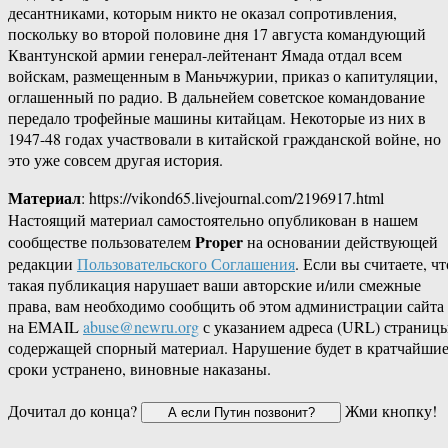
десантниками, которым никто не оказал сопротивления,
поскольку во второй половине дня 17 августа командующий
Квантунской армии генерал-лейтенант Ямада отдал всем
войскам, размещенным в Маньчжурии, приказ о капитуляции,
оглашенный по радио. В дальнейем советское командование
передало трофейные машины китайцам. Некоторые из них в
1947-48 годах участвовали в китайской гражданской войне, но
это уже совсем другая история.
Материал
: https://vikond65.livejournal.com/2196917.html
Настоящий материал самостоятельно опубликован в нашем
Proper
сообществе пользователем
на основании действующей
редакции
Пользовательского Соглашения
. Если вы считаете, чт
такая публикация нарушает ваши авторские и/или смежные
права, вам необходимо сообщить об этом администрации сайта
на EMAIL
abuse@newru.org
с указанием адреса (URL) страницы
содержащей спорный материал. Нарушение будет в кратчайши
сроки устранено, виновные наказаны.
Дочитал до конца?
Жми кнопку!