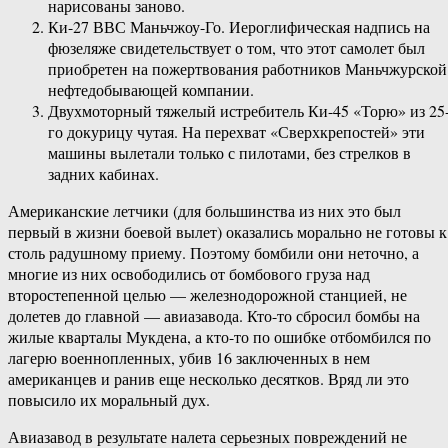
нарисованы заново.
Ки-27 ВВС Маньчжоу-Го. Иероглифическая надпись на
фюзеляже свидетельствует о том, что этот самолет был
приобретен на пожертвования работников Маньчжурской
нефтедобывающей компании.
Двухмоторный тяжелый истребитель Ки-45 «Торю» из 25
го докурицу чутая. На перехват «Сверхкрепостей» эти
машины вылетали только с пилотами, без стрелков в
задних кабинах.
Американские летчики (для большинства из них это был
первый в жизни боевой вылет) оказались морально не готовы к
столь радушному приему. Поэтому бомбили они неточно, а
многие из них освободились от бомбового груза над
второстепенной целью — железнодорожной станцией, не
долетев до главной — авиазавода. Кто-то сбросил бомбы на
жилые кварталы Мукдена, а кто-то по ошибке отбомбился по
лагерю военнопленных, убив 16 заключенных в нем
американцев и ранив еще несколько десятков. Вряд ли это
повысило их моральный дух.
Авиазавод в результате налета серьезных повреждений не