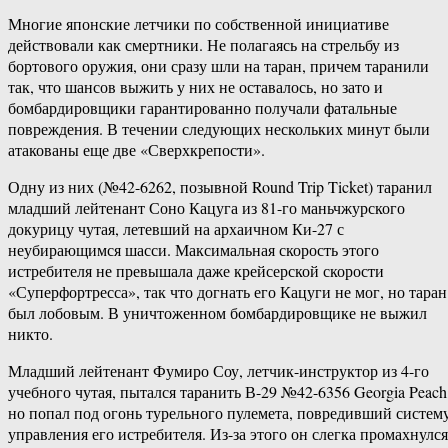
Многие японские летчики по собственной инициативе
действовали как смертники. Не полагаясь на стрельбу из
бортового оружия, они сразу шли на таран, причем таранили
так, что шансов выжить у них не оставалось, но зато и
бомбардировщики гарантированно получали фатальные
повреждения. В течении следующих нескольких минут были
атакованы еще две «Сверхкрепости».
Одну из них (№42-6262, позывной Round Trip Ticket) таранил
младший лейтенант Соно Кацуга из 81-го маньчжурского
докурицу чутая, летевший на архаичном Ки-27 с
неубирающимся шасси. Максимальная скорость этого
истребителя не превышала даже крейсерской скорости
«Суперфортресса», так что догнать его Кацуги не мог, но таран
был лобовым. В уничтоженном бомбардировщике не выжил
никто.
Младший лейтенант Фумиро Соу, летчик-инструктор из 4-го
учебного чутая, пытался таранить В-29 №42-6356 Georgia Peach
но попал под огонь турельного пулемета, повредивший систем
управления его истребителя. Из-за этого он слегка промахнулся