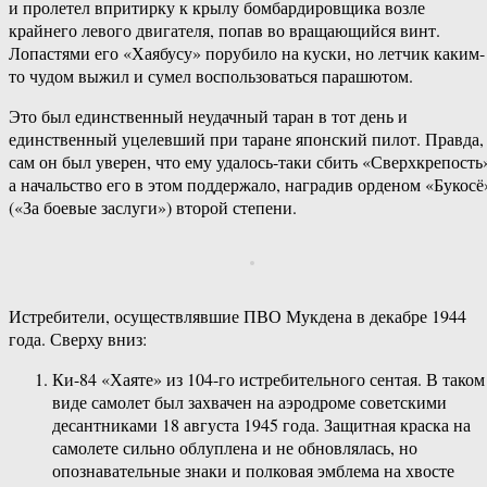
и пролетел впритирку к крылу бомбардировщика возле
крайнего левого двигателя, попав во вращающийся винт.
Лопастями его «Хаябусу» порубило на куски, но летчик каким-
то чудом выжил и сумел воспользоваться парашютом.
Это был единственный неудачный таран в тот день и
единственный уцелевший при таране японский пилот. Правда,
сам он был уверен, что ему удалось-таки сбить «Сверхкрепость
а начальство его в этом поддержало, наградив орденом «Букосё
(«За боевые заслуги») второй степени.
Истребители, осуществлявшие ПВО Мукдена в декабре 1944
года. Сверху вниз:
Ки-84 «Хаяте» из 104-го истребительного сентая. В таком
виде самолет был захвачен на аэродроме советскими
десантниками 18 августа 1945 года. Защитная краска на
самолете сильно облуплена и не обновлялась, но
опознавательные знаки и полковая эмблема на хвосте