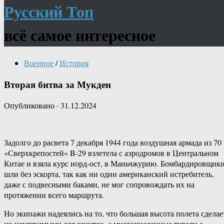
Русский Топ
всё самое интересное
Военное
/
История
Вторая битва за Мукден
Опубликовано
·
31.12.2024
Задолго до расвета 7 декабря 1944 года воздушная армада из 70
«Сверхкрепостей» B-29 взлетела с аэродромов в Центральном
Китае и взяла курс норд-ост, в Маньчжурию. Бомбардировщик
шли без эскорта, так как ни один американский истребитель,
даже с подвесными баками, не мог сопровождать их на
протяжении всего маршрута.
Но экипажи надеялись на то, что большая высота полета сделае
их неуязвимыми для зениток, а многочисленные турели с