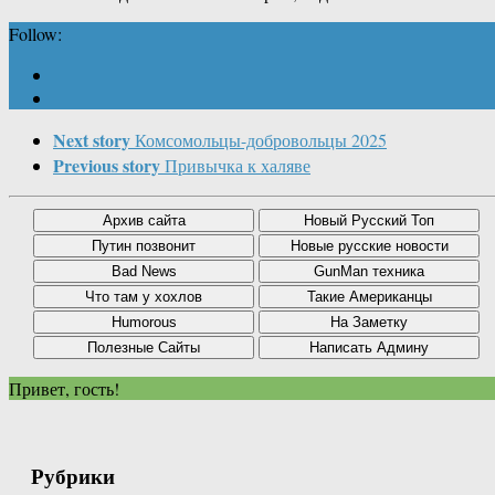
Follow:
Next story
Комсомольцы-добровольцы 2025
Previous story
Привычка к халяве
Привет, гость!
Рубрики