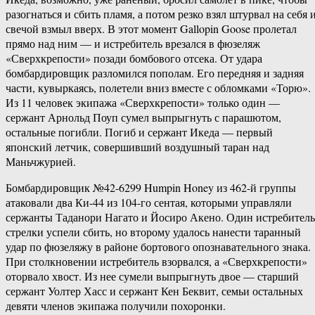
разогнаться и сбить пламя, а потом резко взял штурвал на себя 
свечой взмыл вверх. В этот момент Gallopin Goose пролетал
прямо над ним — и истребитель врезался в фюзеляж
«Сверхкрепости» позади бомбового отсека. От удара
бомбардировщик разломился пополам. Его передняя и задняя
части, кувыркаясь, полетели вниз вместе с обломками «Торю».
Из 11 человек экипажа «Сверхкрепости» только один —
сержант Арнольд Поуп сумел выпрыгнуть с парашютом,
остальные погибли. Погиб и сержант Икеда — первый
японский летчик, совершивший воздушный таран над
Маньчжурией.
Бомбардировщик №42-6299 Humpin Honey из 462-й группы
атаковали два Ки-44 из 104-го сентая, которыми управляли
сержанты Таданори Нагато и Йосиро Акено. Один истребитель
стрелки успели сбить, но второму удалось нанести таранный
удар по фюзеляжу в районе бортового опознавательного знака.
При столкновении истребитель взорвался, а «Сверхкрепости»
оторвало хвост. Из нее сумели выпрыгнуть двое — старший
сержант Уолтер Хасс и сержант Кен Беквит, семьи остальных
девяти членов экипажа получили похоронки.