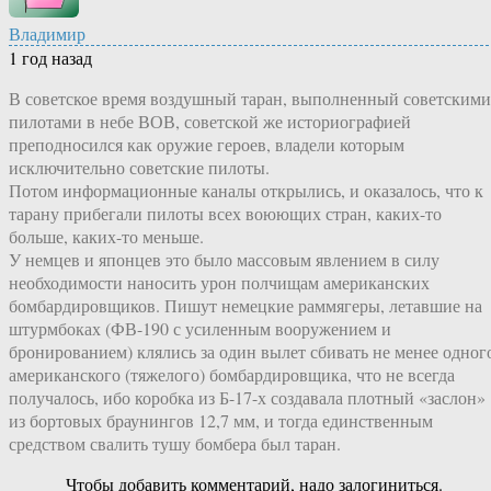
Владимир
1 год назад
В советское время воздушный таран, выполненный советскими
пилотами в небе ВОВ, советской же историографией
преподносился как оружие героев, владели которым
исключительно советские пилоты.
Потом информационные каналы открылись, и оказалось, что к
тарану прибегали пилоты всех воюющих стран, каких-то
больше, каких-то меньше.
У немцев и японцев это было массовым явлением в силу
необходимости наносить урон полчищам американских
бомбардировщиков. Пишут немецкие раммягеры, летавшие на
штурмбоках (ФВ-190 с усиленным вооружением и
бронированием) клялись за один вылет сбивать не менее одног
американского (тяжелого) бомбардировщика, что не всегда
получалось, ибо коробка из Б-17-х создавала плотный «заслон»
из бортовых браунингов 12,7 мм, и тогда единственным
средством свалить тушу бомбера был таран.
Чтобы добавить комментарий, надо залогиниться.