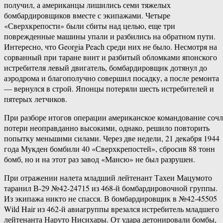
получил, а американцы лишились семи тяжелых
бомбардировщиков вместе с экипажами. Четыре
«Сверхкрепости» были сбиты над целью, еще три
поврежденные машины упали и разбились на обратном пути.
Интересно, что Georgia Peach среди них не было. Несмотря на
сорванный при таране винт и разбитый обломками японского
истребителя левый двигатель, бомбардировщик дотянул до
аэродрома и благополучно совершил посадку, а после ремонта
— вернулся в строй. Японцы потеряли шесть истребителей и
пятерых летчиков.
При разборе итогов операции американское командование соч
потери неоправданно высокими, однако, решило повторить
попытку меньшими силами. Через две недели, 21 декабря 1944
года Мукден бомбили 40 «Сверхкрепостей», сбросив 88 тонн
бомб, но и на этот раз завод «Мансю» не был разрушен.
При отражении налета младший лейтенант Тахеи Мацумото
таранил В-29 №42-24715 из 468-й бомбардировочной группы.
Из экипажа никто не спасся. В бомбардировщик в №42-45505
Wild Hair из 462-й авиагруппы врезался истребитель младшего
лейтенанта Наруто Нисихары. От удара детонировали бомбы,