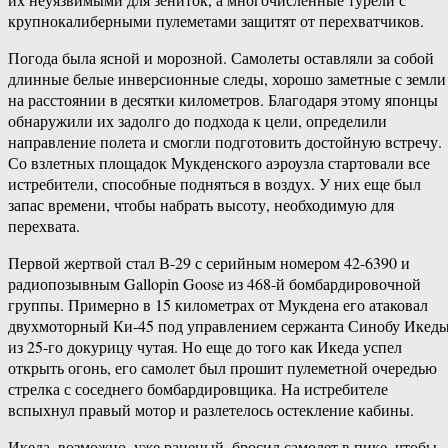
крупнокалиберными пулеметами защитят от перехватчиков.
Погода была ясной и морозной. Самолеты оставляли за собой
длинные белые инверсионные следы, хорошо заметные с земли
на расстоянии в десятки километров. Благодаря этому японцы
обнаружили их задолго до подхода к цели, определили
направление полета и смогли подготовить достойную встречу.
Со взлетных площадок Мукденского аэроузла стартовали все
истребители, способные подняться в воздух. У них еще был
запас времени, чтобы набрать высоту, необходимую для
перехвата.
Первой жертвой стал В-29 с серийным номером 42-6390 и
радиопозывным Gallopin Goose из 468-й бомбардировочной
группы. Примерно в 15 километрах от Мукдена его атаковал
двухмоторный Ки-45 под управлением сержанта Синобу Икед
из 25-го докурицу чутая. Но еще до того как Икеда успел
открыть огонь, его самолет был прошит пулеметной очередью
стрелка с соседнего бомбардировщика. На истребителе
вспыхнул правый мотор и разлетелось остекление кабины.
Икеда, возможно, уже раненый, бросил самолет в пике, чтобы