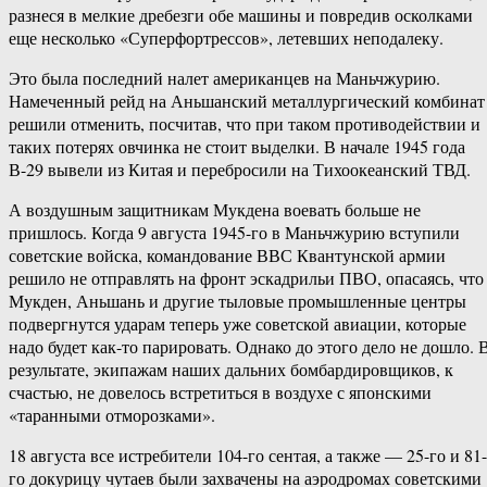
разнеся в мелкие дребезги обе машины и повредив осколками
еще несколько «Суперфортрессов», летевших неподалеку.
Это была последний налет американцев на Маньчжурию.
Намеченный рейд на Аньшанский металлургический комбинат
решили отменить, посчитав, что при таком противодействии и
таких потерях овчинка не стоит выделки. В начале 1945 года
В-29 вывели из Китая и перебросили на Тихоокеанский ТВД.
А воздушным защитникам Мукдена воевать больше не
пришлось. Когда 9 августа 1945-го в Маньчжурию вступили
советские войска, командование ВВС Квантунской армии
решило не отправлять на фронт эскадрильи ПВО, опасаясь, что
Мукден, Аньшань и другие тыловые промышленные центры
подвергнутся ударам теперь уже советской авиации, которые
надо будет как-то парировать. Однако до этого дело не дошло. 
результате, экипажам наших дальних бомбардировщиков, к
счастью, не довелось встретиться в воздухе с японскими
«таранными отморозками».
18 августа все истребители 104-го сентая, а также — 25-го и 81-
го докурицу чутаев были захвачены на аэродромах советскими