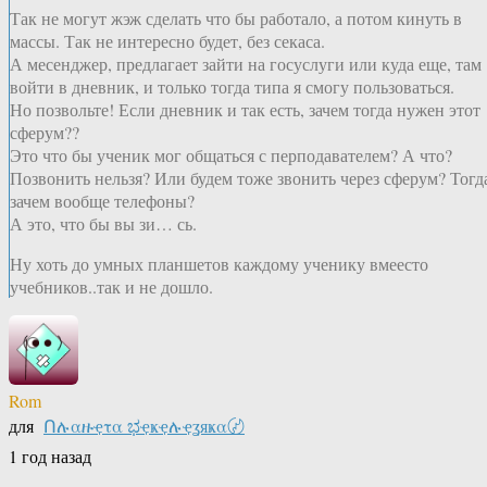
Так не могут жэж сделать что бы работало, а потом кинуть в
массы. Так не интересно будет, без секаса.
А месенджер, предлагает зайти на госуслуги или куда еще, там
войти в дневник, и только тогда типа я смогу пользоваться.
Но позвольте! Если дневник и так есть, зачем тогда нужен этот
сферум??
Это что бы ученик мог общаться с перподавателем? А что?
Позвонить нельзя? Или будем тоже звонить через сферум? Тогд
зачем вообще телефоны?
А это, что бы вы зи… сь.
Ну хоть до умных планшетов каждому ученику вмеесто
учебников..так и не дошло.
Rom
для
Ոሉαዙҿτα ಭҿҝҿሉҿʓяҝα〄
1 год назад