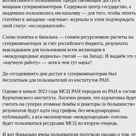
мощным суперкомпьютерам. Содержало центр государство, а
академики пользовались им нахаляву — для того, чтобы лепить
статейки в западные «научные» журналы и этим подтверждать
свой статус «исследователей».
Схема понятна и банальна — гоняем ресурсоемкие расчеты на
суперкомпьютерах за счет российского бюджета, результаты
выкладываем для пользования всем желающим в
«международные журналы» (читай — на Запад). И выдаём это 
«научную работу» — хотя в чем тут наука?
До сегодняшнего дня доступ к суперкомпьютерам был
бесплатным для пользователей из институтов РАН.
Однако в начале 2023 года МСЦ РАН передали из РАН в состав
Курчатовского института. Логично решив, что курчатовка буде
считать на суперах атомные бомбы и реакторы (и большинство
результатов будут идти под грифом, без международных
публикаций), а вся околонаучная «международная» плесень
будет пользоваться ресурсами МСЦ во вторую очередь.
И вот буквально вчера пользователи получили письмо о том, чт