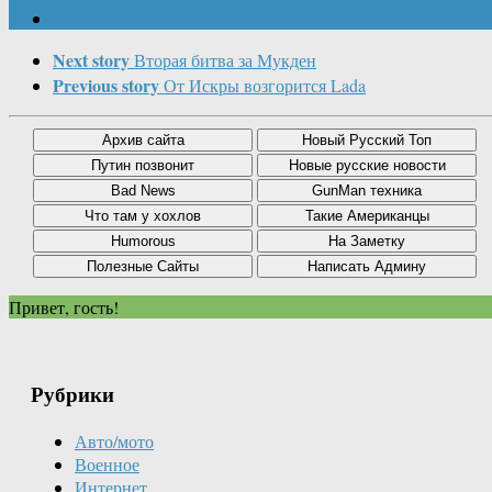
Next story
Вторая битва за Мукден
Previous story
От Искры возгорится Lada
Привет, гость!
Рубрики
Авто/мото
Военное
Интернет