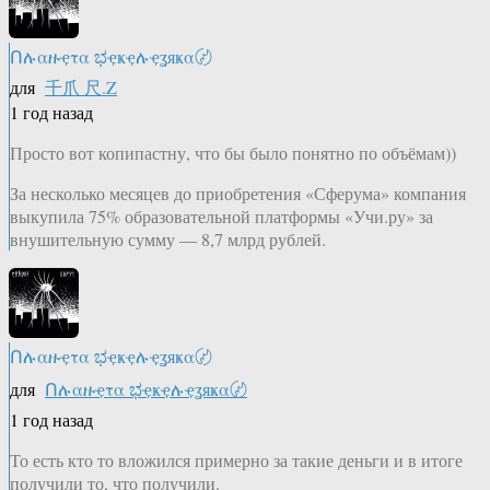
Ոሉαዙҿτα ಭҿҝҿሉҿʓяҝα〄
для
千爪 尺.Z
1 год назад
Просто вот копипастну, что бы было понятно по объёмам))
За несколько месяцев до приобретения «Сферума» компания
выкупила 75% образовательной платформы «Учи.ру» за
внушительную сумму — 8,7 млрд рублей.
Ոሉαዙҿτα ಭҿҝҿሉҿʓяҝα〄
для
Ոሉαዙҿτα ಭҿҝҿሉҿʓяҝα〄
1 год назад
То есть кто то вложился примерно за такие деньги и в итоге
получили то, что получили.