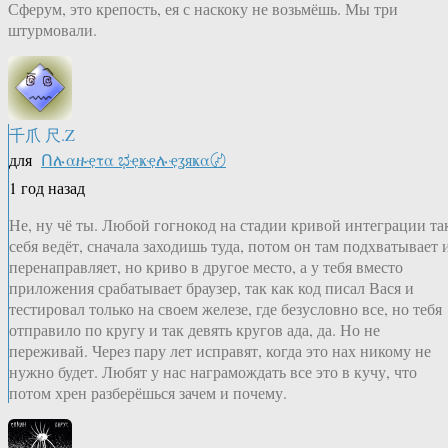
Сферум, это крепость, ея с наскоку не возьмёшь. Мы три
штурмовали.
千爪 尺.Z
для
Ոሉαዙҿτα ಭҿҝҿሉҿʓяҝα〄
1 год назад
Не, ну чё ты. Любой гогнокод на стадии кривой интеграции та
себя ведёт, сначала заходишь туда, потом он там подхватывает 
перенаправляет, но криво в другое место, а у тебя вместо
приложения срабатывает браузер, так как код писал Вася и
тестировал только на своем железе, где безусловно все, но тебя
отправило по кругу и так девять кругов ада, да. Но не
переживай. Через пару лет исправят, когда это нах никому не
нужно будет. Любят у нас награмождать все это в кучу, что
потом хрен разберёшься зачем и почему.