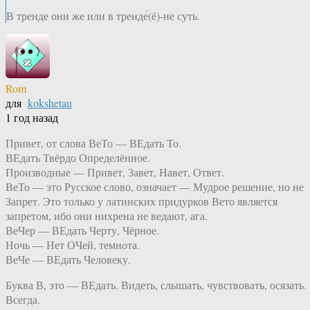
В тренде они же или в тренде́(ё)-не суть.
Rom
для
kokshetau
1 год назад
Привет, от слова ВеТо — ВЕдать То.
ВЕдать Твёрдо Определённое.
Производные — Привет, Завет, Навет, Ответ.
ВеТо — это Русское слово, означает — Мудрое решение, но не
Запрет. Это только у латинских придурков Вето является
запретом, ибо они нихрена не ведают, ага.
ВеЧер — ВЕдать Черту, Чёрное.
Ночь — Нет ОЧей, темнота.
ВеЧе — ВЕдать Человеку.
Буква В, это — ВЕдать. Видеть, слышать, чувствовать, осязать.
Всегда.