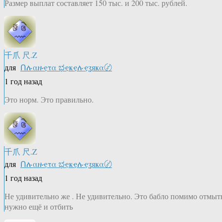
Размер выплат составляет 150 тыс. и 200 тыс. рублей.
千爪 尺.Z
для
Ոሉαዙҿτα ಭҿҝҿሉҿʓяҝα〄
1 год назад
Это норм. Это правильно.
千爪 尺.Z
для
Ոሉαዙҿτα ಭҿҝҿሉҿʓяҝα〄
1 год назад
Не удивительно же . Не удивительно. Это бабло помимо отмыт
нужно ещё и отбить