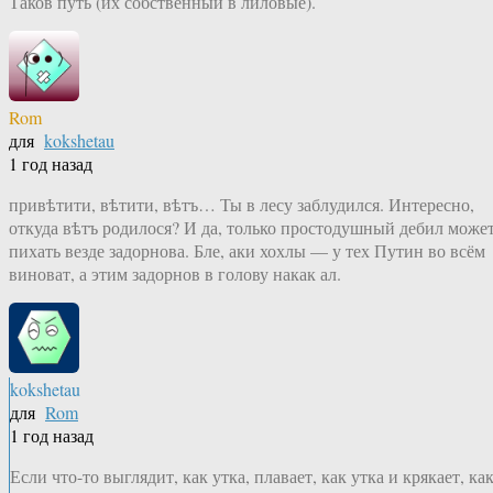
Таков путь (их собственный в лиловые).
Rom
для
kokshetau
1 год назад
привѣтити, вѣтити, вѣтъ… Ты в лесу заблудился. Интересно,
откуда вѣтъ родилося? И да, только простодушный дебил може
пихать везде задорнова. Бле, аки хохлы — у тех Путин во всём
виноват, а этим задорнов в голову накак ал.
kokshetau
для
Rom
1 год назад
Если что-то выглядит, как утка, плавает, как утка и крякает, ка