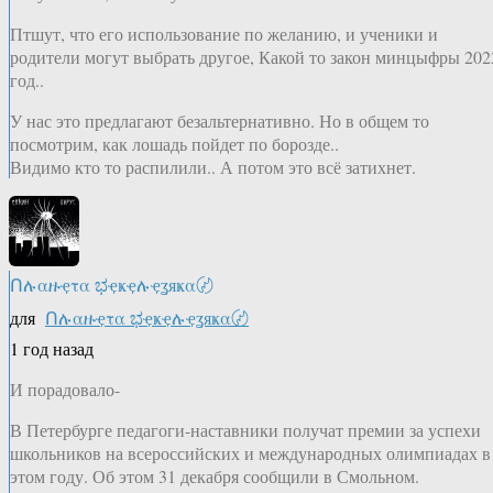
Птшут, что его использование по желанию, и ученики и
родители могут выбрать другое, Какой то закон минцыфры 202
год..
У нас это предлагают безальтернативно. Но в общем то
посмотрим, как лошадь пойдет по борозде..
Видимо кто то распилили.. А потом это всё затихнет.
Ոሉαዙҿτα ಭҿҝҿሉҿʓяҝα〄
для
Ոሉαዙҿτα ಭҿҝҿሉҿʓяҝα〄
1 год назад
И порадовало-
В Петербурге педагоги-наставники получат премии за успехи
школьников на всероссийских и международных олимпиадах в
этом году. Об этом 31 декабря сообщили в Смольном.