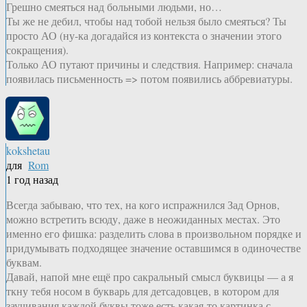
Грешно смеяться над больными людьми, но…
Ты же не дебил, чтобы над тобой нельзя было смеяться? Ты
просто АО (ну-ка догадайся из контекста о значении этого
сокращения).
Только АО путают причины и следствия. Например: сначала
появилась письменность => потом появились аббревиатуры.
kokshetau
для
Rom
1 год назад
Всегда забываю, что тех, на кого испражнился Зад Орнов,
можно встретить всюду, даже в неожиданных местах. Это
именно его фишка: разделить слова в произвольном порядке и
придумывать подходящее значение оставшимся в одиночестве
буквам.
Давай, напой мне ещё про сакральный смысл буквицы — а я
ткну тебя носом в букварь для детсадовцев, в котором для
заучивания каждой буквы тоже есть какая-то картинка с