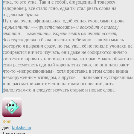
утка, то это утка. Так и с тобой, drugоценный товаресч
задорновец, всё стало ясно, едва ты стал рвать слова на
отдельные буквы.
Ну и да, очень официальная, одобренная учонахами строка
«
привѣтити —«приветствовать» и восходит к глаголу
вѣтити — «говорить». Корень вѣтъ означает «совет,
договор»
» должна была пояснить тебе мою главную мысль
(которую я выразил сразу, но ты, увы, её не понял): учонахи не
собираются ничего изучать, они даже не собираются ничего
систематизировать, они видят слова, которые можно объяснить
если рассмотреть единый корень этих слов, но они называют
что-то «непроизводным», хотя приставка в этом слове видна
невооружённым взглядом, а другое — называют «устаревшим»
и не рассматривают именно на таком основании, хотя
филолухам-то и следует изучать старые и новые слова.
Rom
для
kokshetau
1 год назад