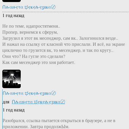
Ոሉαዙҿτα ಭҿҝҿሉҿʓяҝα〄
1 год назад
Не по теме, идапростятменя..
Пропер, вернемся к сферум,
Загрузил я этот вк месенджер, сам вк.. Залогинился везде..
И нажал на ссылку от класной что прислали. И всё, на экране
циклично то грузится вк, то месенджер, и так по кругу..
Они что? На гугле это сделали?
Как сам месенджер это хня работает.
Ոሉαዙҿτα ಭҿҝҿሉҿʓяҝα〄
для
Ոሉαዙҿτα ಭҿҝҿሉҿʓяҝα〄
1 год назад
Разобрался, ссылка пытается открыться в браузере, а не в
приложении. Завтра продолжЫм.