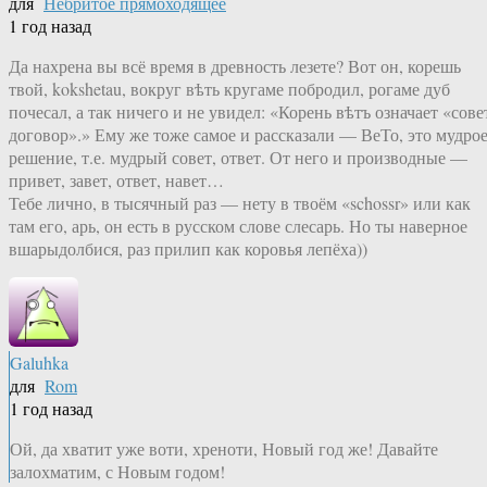
для
Небритое прямоходящее
1 год назад
Да нахрена вы всё время в древность лезете? Вот он, корешь
твой, kokshetau, вокруг вѣть кругаме побродил, рогаме дуб
почесал, а так ничего и не увидел: «Корень вѣтъ означает «сове
договор».» Ему же тоже самое и рассказали — ВеТо, это мудро
решение, т.е. мудрый совет, ответ. От него и производные —
привет, завет, ответ, навет…
Тебе лично, в тысячный раз — нету в твоём «schossr» или как
там его, арь, он есть в русском слове слесарь. Но ты наверное
вшарыдолбися, раз прилип как коровья лепёха))
Galuhka
для
Rom
1 год назад
Ой, да хватит уже воти, хреноти, Новый год же! Давайте
залохматим, с Новым годом!