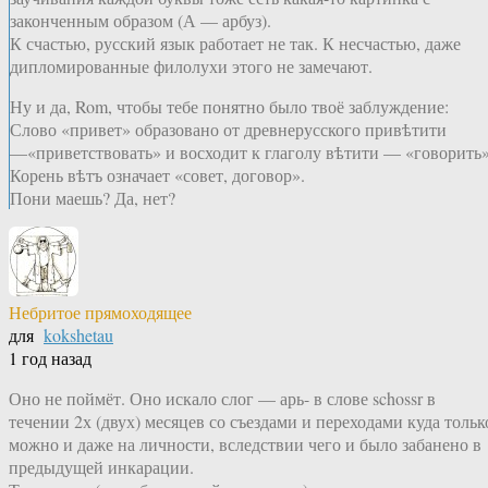
законченным образом (А — арбуз).
К счастью, русский язык работает не так. К несчастью, даже
дипломированные филолухи этого не замечают.
Ну и да, Rom, чтобы тебе понятно было твоё заблуждение:
Слово «привет» образовано от древнерусского привѣтити
—«приветствовать» и восходит к глаголу вѣтити — «говорить»
Корень вѣтъ означает «совет, договор».
Пони маешь? Да, нет?
Небритое прямоходящее
для
kokshetau
1 год назад
Оно не поймёт. Оно искало слог — арь- в слове schossr в
течении 2х (двух) месяцев со съездами и переходами куда тольк
можно и даже на личности, вследствии чего и было забанено в
предыдущей инкарации.