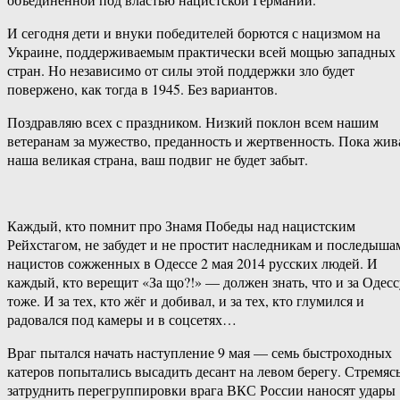
И сегодня дети и внуки победителей борются с нацизмом на
Украине, поддерживаемым практически всей мощью западных
стран. Но независимо от силы этой поддержки зло будет
повержено, как тогда в 1945. Без вариантов.
Поздравляю всех с праздником. Низкий поклон всем нашим
ветеранам за мужество, преданность и жертвенность. Пока жив
наша великая страна, ваш подвиг не будет забыт.
Каждый, кто помнит про Знамя Победы над нацистским
Рейхстагом, не забудет и не простит наследникам и последыша
нацистов сожженных в Одессе 2 мая 2014 русских людей. И
каждый, кто верещит «За що?!» — должен знать, что и за Одесс
тоже. И за тех, кто жёг и добивал, и за тех, кто глумился и
радовался под камеры и в соцсетях…
Враг пытался начать наступление 9 мая — семь быстроходных
катеров попытались высадить десант на левом берегу. Стремяс
затруднить перегруппировки врага ВКС России наносят удары