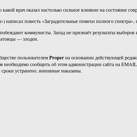
ко какой врач оказал настолько сильное влияние на состояние со
л») написал повесть «Заградительные помехи полного спектра»,
ах побеждают коммунисты. Запад не признаёт результаты выборов
 натовцы — злодеи.
Proper
бществе пользователем
на основании действующей реда
ам необходимо сообщить об этом администрации сайта на EMAI
 сроки устранено, виновные наказаны.