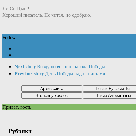
Ли Си Цын?
Хороший писатель. Не читал, но одобряю.
Follow:
Next story
Воздушная часть парада Победы
Previous story
День Победы над нацистами
Привет, гость!
Рубрики