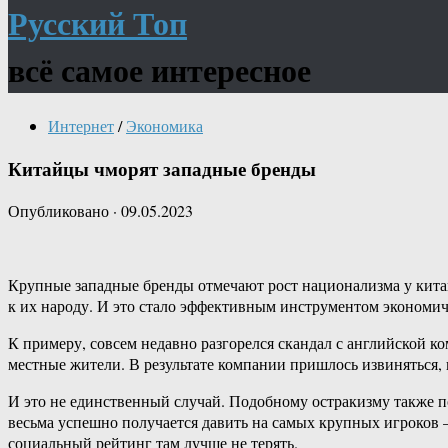
Русский Топ
всё самое интересное
Интернет
/
Экономика
Китайцы чморят западные бренды
Опубликовано
·
09.05.2023
Крупные западные бренды отмечают рост национализма у кита
к их народу. И это стало эффективным инструментом экономич
К примеру, совсем недавно разгорелся скандал с английской к
местные жители. В результате компании пришлось извиняться, 
И это не единственный случай. Подобному остракизму также 
весьма успешно получается давить на самых крупных игроков 
социальный рейтинг там лучше не терять.