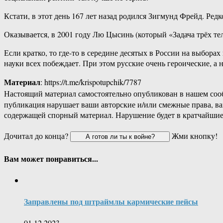
Кстати, в этот день 167 лет назад родился Зигмунд Фрейд. Ред
Оказывается, в 2001 году Лю Цысинь (который «Задача трёх те
Если кратко, то где-то в середине десятых в России на выбор
науки всех побеждает. При этом русские очень героические, а
Материал
: https://t.me/krispotupchik/7787
Настоящий материал самостоятельно опубликован в нашем соо
публикация нарушает ваши авторские и/или смежные права, в
содержащей спорный материал. Нарушение будет в кратчайшие
Дочитал до конца?
Жми кнопку!
Вам может понравиться...
Заправлены под штраймлы кармические пейсы
01.12.2023