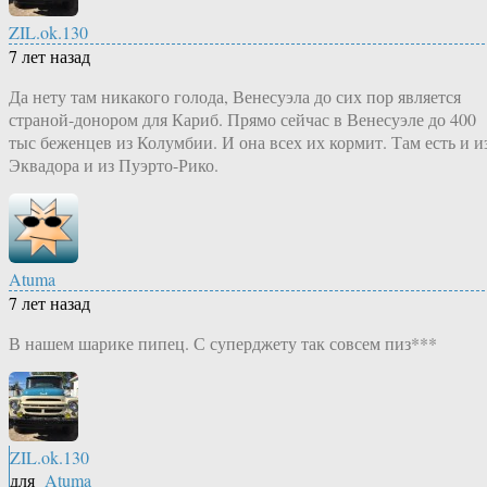
ZIL.ok.130
7 лет назад
Да нету там никакого голода, Венесуэла до сих пор является
страной-донором для Кариб. Прямо сейчас в Венесуэле до 400
тыс беженцев из Колумбии. И она всех их кормит. Там есть и и
Эквадора и из Пуэрто-Рико.
Atuma
7 лет назад
В нашем шарике пипец. С суперджету так совсем пиз***
ZIL.ok.130
для
Atuma