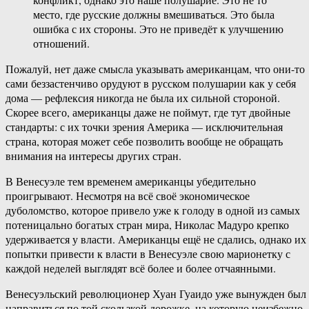
место, где русские должны вмешиваться. Это была
ошибка с их стороны. Это не приведёт к улучшению
отношений.
Пожалуй, нет даже смысла указывать американцам, что они-то
сами беззастенчиво орудуют в русском полушарии как у себя
дома — рефлексия никогда не была их сильной стороной.
Скорее всего, американцы даже не поймут, где тут двойные
стандарты: с их точки зрения Америка — исключительная
страна, которая может себе позволить вообще не обращать
внимания на интересы других стран.
В Венесуэле тем временем американцы убедительно
проигрывают. Несмотря на всё своё экономическое
дуболомство, которое привело уже к голоду в одной из самых
потеницально богатых стран мира, Николас Мадуро крепко
удерживается у власти. Американцы ещё не сдались, однако их
попытки привести к власти в Венесуэле свою марионетку с
каждой неделей выглядят всё более и более отчаянными.
Венесуэльский революционер Хуан Гуаидо уже вынужден был
направиться по той скользкой дорожке, на которую неизбежно