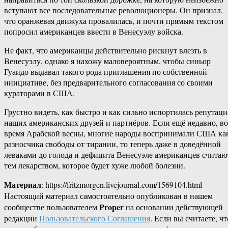
вступают все последовательные революционеры. Он признал,
что оранжевая движуха провалилась, и почти прямым текстом
попросил американцев ввести в Венесуэлу войска.
Не факт, что американцы действительно рискнут влезть в
Венесуэлу, однако я нахожу маловероятным, чтобы синьор
Гуаидо выдавал такого рода приглашения по собственной
инициативе, без предварительного согласования со своими
кураторами в США.
Грустно видеть, как быстро и как сильно испортилась репутаци
наших американских друзей и партнёров. Если ещё недавно, во
время Арабской весны, многие народы воспринимали США ка
разносчика свободы от тирании, то теперь даже в доведённой
леваками до голода и дефицита Венесуэле американцев считаю
тем лекарством, которое будет хуже любой болезни.
Материал
: https://fritzmorgen.livejournal.com/1569104.html
Настоящий материал самостоятельно опубликован в нашем
Proper
сообществе пользователем
на основании действующей
редакции
Пользовательского Соглашения
. Если вы считаете, чт