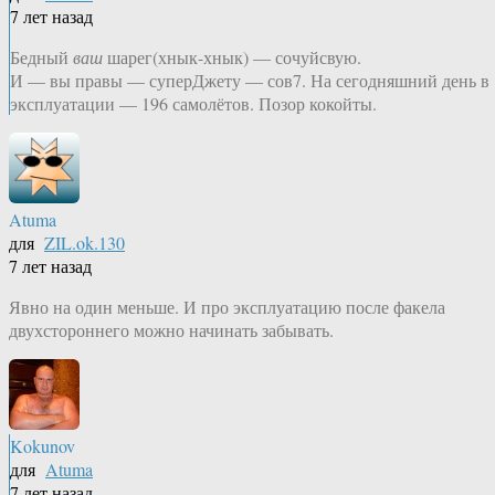
7 лет назад
Бедный
ваш
шарег(хнык-хнык) — сочуйсвую.
И — вы правы — суперДжету — сов7. На сегодняшний день в
эксплуатации — 196 самолётов. Позор кокойты.
Atuma
для
ZIL.ok.130
7 лет назад
Явно на один меньше. И про эксплуатацию после факела
двухстороннего можно начинать забывать.
Kokunov
для
Atuma
7 лет назад