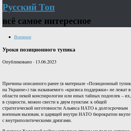
Русский Топ
всё самое интересное
Военное
Уроки позиционного тупика
Опубликовано
·
13.06.2023
Причины описанного ранее (в материале «Позиционный тупик
на Украине») так называемого «кризиса поддержки» не лежат в
области некой конспирологии или иных тайных подоплек – их,
в сущности, можно свести к двум пунктам: к общей
стратегической неготовности Альянса НАТО к долгосрочным
военным вызовам, и царящей внутри НАТО бюрократии вкупе
с внутриполитическими дрязгами.
В период Холодной войны западные страны не только активно