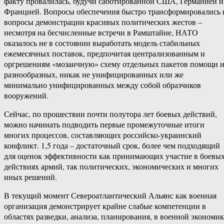
факту провалилась, будучи саботированной США, Германией и
Францией. Вопросы обеспечения быстро трансформировались 
вопросы демонстрации красивых политических жестов –
несмотря на бесчисленные встречи в Рамштайне, НАТО
оказалось не в состоянии выработать модель стабильных
ежемесячных поставок, предпочитая централизованным и
оргрешениям «мозаичную» схему отдельных пакетов помощи и
разнообразных, никак не унифицированных или же
минимально унифицированных между собой образчиков
вооружений.
Сейчас, по прошествии почти полутора лет боевых действий,
можно начинать подводить первые промежуточные итоги
многих процессов, составляющих российско-украинский
конфликт. 1,5 года – достаточный срок, более чем подходящий
для оценок эффективности как принимающих участие в боевы
действиях армий, так политических, экономических и многих
иных решений.
В текущий момент Североатлантический Альянс как военная
организация демонстрирует крайне слабые компетенции в
областях разведки, анализа, планирования, в военной экономик