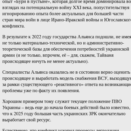
опыт «Бури в пустыне», которая долгое время доминировала во
взглядах на потенциальную войну XXI века, попустительствуя
игнорированию опыта более актуальных для большей части
стран мира войн в лице Ирано-Иракской войны и Югославског
конфликта.
В результате к 2022 году государства Альянса подошли, не име
не только материально-технической, но и административно-
теоретической базы для обеспечения потребностей украинской
армии (и не только, впрочем, её – для, скажем, Тайваня
происходящее ничуть не менее актуально).
Специалисты Альянса оказались не в состоянии верно оценить
происходящее и выработать модель снабжения ВСУ, выходящ
за рамки существующего «реактивного» ответа на возникающи
проблемы уже по факту их появления.
Хорошим примером тому служит текущее положение ПВО
Украины – ведь еще до начала боевых действий было известно,
что к 2025 году большая часть украинских ЗРК окончательно
выработает свой ресурс.
Естественно, что конфликт ускорил процессы деградации