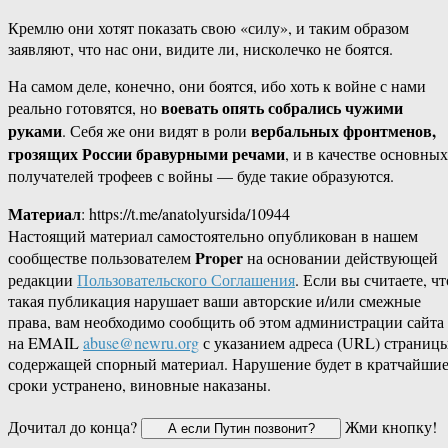
Кремлю они хотят показать свою «силу», и таким образом
заявляют, что нас они, видите ли, нисколечко не боятся.
На самом деле, конечно, они боятся, ибо хоть к войне с нами
воевать опять собрались чужими
реально готовятся, но
руками
вербальных фронтменов,
. Себя же они видят в роли
грозящих России бравурными речами
, и в качестве основных
получателей трофеев с войны — буде такие образуются.
Материал
: https://t.me/anatolyursida/10944
Настоящий материал самостоятельно опубликован в нашем
Proper
сообществе пользователем
на основании действующей
редакции
Пользовательского Соглашения
. Если вы считаете, чт
такая публикация нарушает ваши авторские и/или смежные
права, вам необходимо сообщить об этом администрации сайта
на EMAIL
abuse@newru.org
с указанием адреса (URL) страницы
содержащей спорный материал. Нарушение будет в кратчайши
сроки устранено, виновные наказаны.
Дочитал до конца?
Жми кнопку!