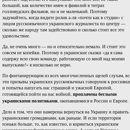
большой, как количество имен и фамилий в титрах
голливудских фильмов, но и не маленький. Поэтому
задумайтесь, когда видите ролик а-ля «почти как в студии» с
лицом русскоязычного украинского журналиста по центру —
сколько же народу там задействовано и сколько стоит все это
удовольствие.
Да, не очень много — но и относительно немало. И стоит это
совсем не копейки. Поэтому в украинские сказки «да я сама
содержу всю свою команду, работающую со мной над моими
выпусками!» я нисколько не верю.
По фонтанирующим из всех многочисленных щелей слухам, вс
эти призывы украинских русскоязычных говорунов к россияна
и попытка напугать нас страшной и ужасной Европой,
проплачена беглыми
готовящейся пойти на нас войной,
украинскими политиками
, окопавшимися в России и Европе.
Дело в том, что они намерены вернуться на Украину и править
украинскими громадянами, как раньше. И если территория
нэньки больше, то, как известно, и кормиться украинским
можновладцам будет вкуснее и слаще. А если от Украины