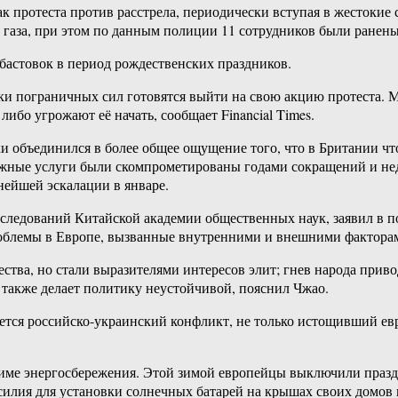
к протеста против расстрела, периодически вступая в жестокие 
газа, при этом по данным полиции 11 сотрудников были ранены
абастовок в период рождественских праздников.
ки пограничных сил готовятся выйти на свою акцию протеста. М
либо угрожают её начать, сообщает Financial Times.
объединился в более общее ощущение того, что в Британии что-​
важные услуги были скомпрометированы годами сокращений и нед
нейшей эскалации в январе.
ледований Китайской академии общественных наук, заявил в по
роблемы в Европе, вызванные внутренними и внешними фактора
тва, но стали выразителями интересов элит; гнев народа приво
 также делает политику неустойчивой, пояснил Чжао.
тся российско-​украинский конфликт, не только истощивший ев
жиме энергосбережения. Этой зимой европейцы выключили празд
илия для установки солнечных батарей на крышах своих домов 