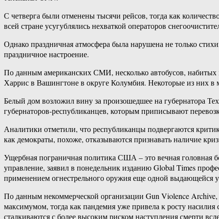
С четверга были отменены тысячи рейсов, тогда как количеств
всей стране усугублялись нехваткой операторов снегоочистител
Однако праздничная атмосфера была нарушена не только стих
праздничное настроение.
По данным американских СМИ, несколько автобусов, набитых м
Харрис в Вашингтоне в округе Колумбия. Некоторые из них в 
Белый дом возложил вину за произошедшее на губернатора Теха
губернаторов-​республиканцев, которым приписывают перевозк
Аналитики отметили, что республиканцы подвергаются критике 
как демократы, похоже, отказываются признавать наличие криз
Ущербная пограничная политика США – это вечная головная б
управление, заявил в понедельник изданию Global Times про
применением огнестрельного оружия еще одной выдающейся у
По данным некоммерческой организации Gun Violence Archive,
максимумом, тогда как пандемия уже привела к росту насилия
сталкиваются с более высоким риском наступления смерти всл