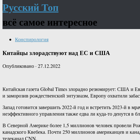
Русский Топ
всё самое интересное
Конспирология
Китайцы злорадствуют над ЕС и США
Опубликовано
·
27.12.2022
Китайская газета Global Times злорадно резюмирует: США и Е
и заморозив рождественский энтузиазм, Европу охватили забаст
Запад готовится завершить 2022-й год и встретить 2023-й в мр
неэффективного управления также едва ли куда-​то денутся в 
В Северной Америке более 1,5 миллионов человек провели Рожд
канадского Квебека. Почти 250 миллионов американцев и кана
телеканал CNN.