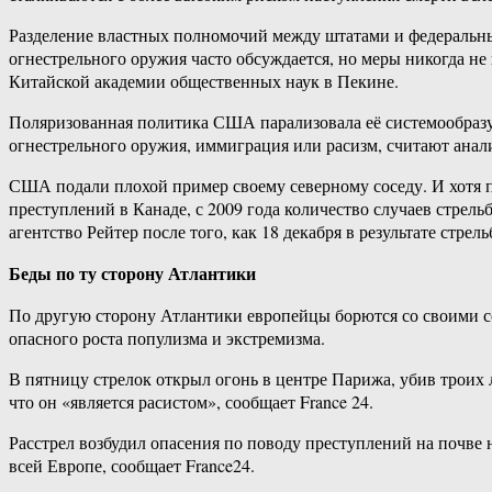
Разделение властных полномочий между штатами и федеральным
огнестрельного оружия часто обсуждается, но меры никогда н
Китайской академии общественных наук в Пекине.
Поляризованная политика США парализовала её системообразу
огнестрельного оружия, иммиграция или расизм, считают анал
США подали плохой пример своему северному соседу. И хотя п
преступлений в Канаде, с 2009 года количество случаев стрель
агентство Рейтер после того, как 18 декабря в результате стре
Беды по ту сторону Атлантики
По другую сторону Атлантики европейцы борются со своими с
опасного роста популизма и экстремизма.
В пятницу стрелок открыл огонь в центре Парижа, убив троих 
что он «является расистом», сообщает France 24.
Расстрел возбудил опасения по поводу преступлений на почве 
всей Европе, сообщает France24.