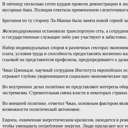
В пятницу несколько сотен курдов провели демонстрацию в зна
мусорные баки. Полиция ответила применением слезоточивого 
Британия по ту сторону Ла-​Манша была занята новой серией з
Железнодорожники остановили транспортную сеть, а сотрудни
и государственные служащие либо уже участвуют в забастовке, 
Набор индивидуальных споров в различных секторах экономики 
плата, условия труда и способность предоставлять жизненно 
ссылкой на представителя профсоюза, предупредившего о даль
Чжао Цзюньцзе, научный сотрудник Института европейских исс
отражает глубоко укоренившиеся социально-​экономические п
Во внутренних делах политики не представляют интересы общес
экстремизма. Стремительная смена власти в некоторых странах
Во внешней политике, отметил Чжао, основным фактором являе
возможности политической автономии.
Европа, охваченная энергетическим кризисом, находится в ре
чтобы уменьшить потребление энергии. Люди прилагают все ус