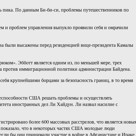
ь пика. По данным Би-​би-си, проблемы путешественников по
ем и проблем управления выпукло проявили себя и омрачили
ва были высажены перед резиденцией вице-​президента Камалы
рюком». Эбботт является одним из, по меньшей мере, трех
ста против иммиграционной политики администрации Байдена.
себя крупнейшими борцами за безопасность границ, в то время
 неспособности США решать проблемы и осуществлять
итета иностранных дел Ли Хайдун. Ли назвал насилие с
истрировано более 600 массовых расстрелов, что является новы
е показало, что в некоторых частях США молодые люди
если бы они принимали участие в войне в Афганистане и Ираке.