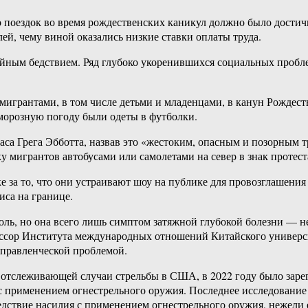
о поездок во время рождественских каникул должно было достич
ей, чему виной оказались низкие ставки оплаты труда.
ийным бедствием. Ряд глубоко укоренившихся социальных пробл
игрантами, в том числе детьми и младенцами, в канун Рождест
морозную погоду были одеты в футболки.
са Грега Эбботта, назвав это «жестоким, опасным и позорным т
у мигрантов автобусами или самолетами на север в знак проте
за то, что они устраивают шоу на публике для провозглашения 
иса на границе.
оль, но она всего лишь симптом затяжной глубокой болезни —
фессор Института международных отношений Китайского универс
правленческой проблемой.
 отслеживающей случаи стрельбы в США, в 2022 году было зарег
 с применением огнестрельного оружия. Последнее исследовани
едствие насилия с применением огнестрельного оружия, нежели 