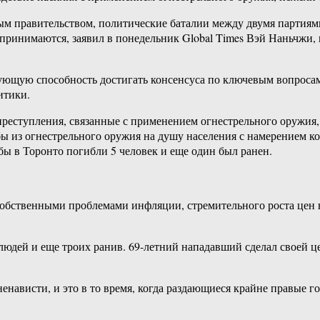
 правительством, политические баталии между двумя партиями 
е принимаются, заявил в понедельник Global Times Вэй Наньчжи
ющую способность достигать консенсуса по ключевым вопросам 
итики.
реступления, связанные с применением огнестрельного оружия,
бы из огнестрельного оружия на душу населения с намерением ког
льбы в Торонто погибли 5 человек и еще один был ранен.
обственными проблемами инфляции, стремительного роста цен 
людей и еще троих ранив. 69-​летний нападавший сделал своей 
ненависти, и это в то время, когда раздающиеся крайне правые 