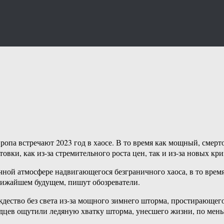
вропа встречают 2023 год в хаосе. В то время как мощный, сме
овки, как из-за стремительного роста цен, так и из-за новых кр
ачной атмосфере надвигающегося безграничного хаоса, в то врем
ближайшем будущем, пишут обозреватели.
ество без света из-за мощного зимнего шторма, простирающегос
дцев ощутили ледяную хватку шторма, унесшего жизни, по мень