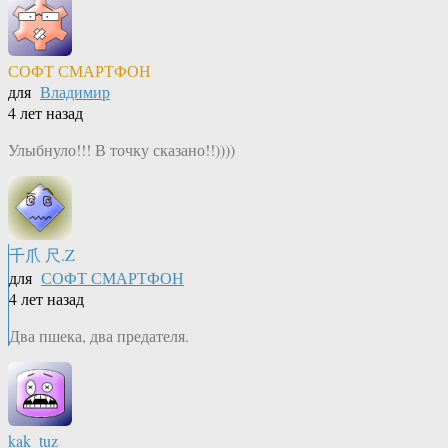
СОФТ СМАРТФОН
для
Владимир
4 лет назад
Улыбнуло!!! В точку сказано!!))))
千爪 尺.Z
для
СОФТ СМАРТФОН
4 лет назад
Два пшека, два предателя.
kak_tuz