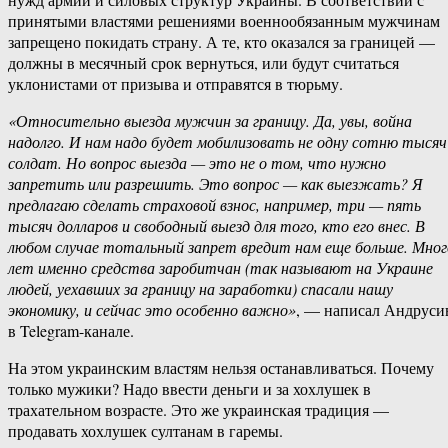
принятыми властями решениями военнообязанным мужчинам
запрещено покидать страну. А те, кто оказался за границей —
должны в месячный срок вернуться, или будут считаться
уклонистами от призыва и отправятся в тюрьму.
«Относительно выезда мужчин за границу. Да, увы, война
надолго. И нам надо будет мобилизовать не одну сотню тысяч
солдат. Но вопрос выезда — это не о том, что нужно
запретить или разрешить. Это вопрос — как выезжать? Я
предлагаю сделать страховой взнос, например, три — пять
тысяч долларов и свободный выезд для того, кто его внес. В
любом случае тотальный запрет вредит нам еще больше. Мног
лет именно средства заробитчан (так называют на Украине
людей, уехавших за границу на заработки) спасали нашу
экономику, и сейчас это особенно важно»
, — написал Андруси
в Telegram-канале.
На этом украинским властям нельзя останавливаться. Почему
только мужики? Надо ввести деньги и за хохлушек в
трахательном возрасте. Это же украинская традиция —
продавать хохлушек султанам в гаремы.