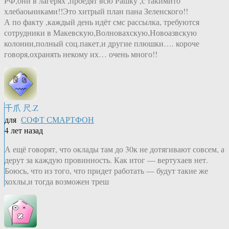
РФ,они в лагерях ,проедят всю Рашку ,с такимито
хлебаоьниками!!Это хитрый план пана Зеленского!!
А по факту ,каждый день идёт смс рассылка, требуются
сотрудники в Макевскую,Волновахскую,Новоазвскую
колонии,полный соц.пакет,и другие плюшки…. короче
говоря,охранять некому их… очень много!!
千爪 尺.Z
для
СОФТ СМАРТФОН
4 лет назад
А ещё говорят, что оклады там до 30к не дотягивают совсем, а
дерут за каждую провинность. Как итог — вертухаев нет.
Боюсь, что из того, что придет работать — будут такие же
хохлы,и тогда возможен треш