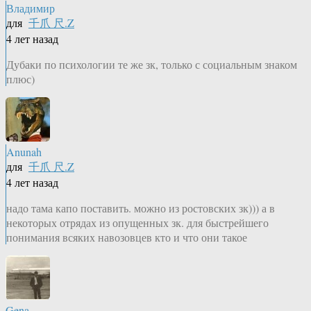
Владимир
для
千爪 尺.Z
4 лет назад
Дубаки по психологии те же зк, только с социальным знаком
плюс)
Anunah
для
千爪 尺.Z
4 лет назад
надо тама капо поставить. можно из ростовских зк))) а в
некоторых отрядах из опущенных зк. для быстрейшего
понимания всяких навозовцев кто и что они такое
Gena