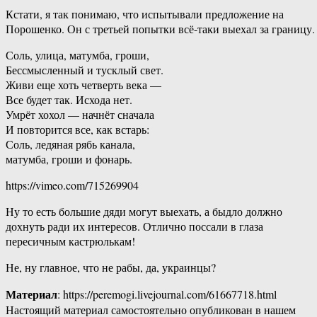
Кстати, я так понимаю, что испытывали предложение на
Порошенко. Он с третьей попытки всё-таки выехал за границу.
Соль, улица, матумба, гроши,
Бессмысленный и тусклый свет.
Живи еще хоть четверть века —
Все будет так. Исхода нет.
Умрёт хохол — начнёт сначала
И повторится все, как встарь:
Соль, ледяная рябь канала,
матумба, гроши и фонарь.
https://vimeo.com/715269904
Ну то есть большие дяди могут выехать, а быдло должно
дохнуть ради их интересов. Отлично поссали в глаза
пересичным кастрюлькам!
Не, ну главное, что не рабы, да, украинцы?
Материал
: https://peremogi.livejournal.com/61667718.html
Настоящий материал самостоятельно опубликован в нашем