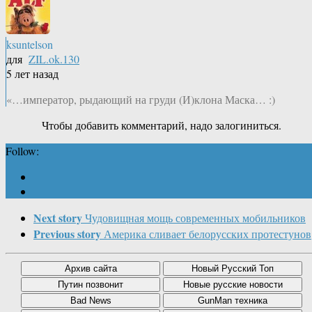
ksuntelson
для
ZIL.ok.130
5 лет назад
«…император, рыдающий на груди (И)клона Маска… :)
Чтобы добавить комментарий, надо залогиниться.
Follow:
Next story
Чудовищная мощь современных мобильников
Previous story
Америка сливает белорусских протестунов