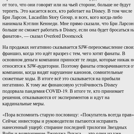
от того, что они говорят или на чьей стороне, больше не будут
терпеть. Это касается всех, кто работает на Disney. В том числе
Бри Ларсон, Lucasfilm Story Group, и всех, кого когда-либо
нанимала Кэтлин Кеннеди. Мне прямо сказали, что Бри Ларсон
больше не сможет работать в Disney, если она будет бросаться н
фанатов», — сказал Overlord Doomcock
На продажах негативно сказывается SJW-переосмысление свои
франшиз, когда это идёт вразрез с тем, чего хотят фанаты. В
основном деньги компании приносят те люди, которые никак н
относятся к SJW-аудитории. Поэтому фанаты отворачиваются о
компании, когда видят нарушение канонов, сомнительные
сюжетные ходы. В итоге всё это сказывается на прибыли
негативно. К тому же финансовую устойчивость Disney
подорвала пандемия COVID-19. В итоге те, кто принимает
решения, отказываются от экспериментов и идут на
кардинальные меры.
«Пора вспомнить старую пословицу: «Покупатель всегда прав»
Сейчас инвесторы и руководители пытаются исправить
нанесенный ущерб: стирание последней трилогии Звездных
Войн и возвращение Джорджа Лукаса — это одни из уже