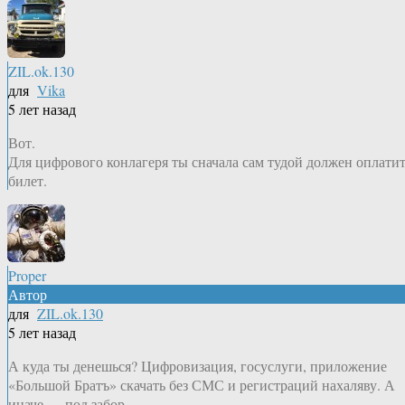
ZIL.ok.130
для
Vika
5 лет назад
Вот.
Для цифрового конлагеря ты сначала сам тудой должен оплати
билет.
Proper
Автор
для
ZIL.ok.130
5 лет назад
А куда ты денешься? Цифровизация, госуслуги, приложение
«Большой Братъ» скачать без СМС и регистраций нахаляву. А
иначе — под забор.