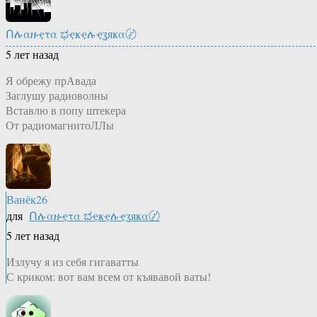
Ոሉαዙҿτα ಭҿҝҿሉҿʓяҝα〄
5 лет назад
Я обрежу прАвада
Заглушу радиоволны
Вставлю в попу штекера
От радиомагнитоЛЛы
Ванёк26
для
Ոሉαዙҿτα ಭҿҝҿሉҿʓяҝα〄
5 лет назад
Излучу я из себя гигаватты
С криком: вот вам всем от къявавой ваты!