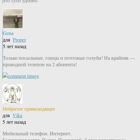
это тупо удобно.
Gena
для
Proper
5 лет назад
Только посыльные, гонцы и почтовые голуби! На крайняк —
проводной телепон на 2 абонента!
Небритое прямоходящее
для
Vika
5 лет назад
Мобильный телефон. Интернет.
Банковская карта. Полис. Проездной. Адрес регистрации.