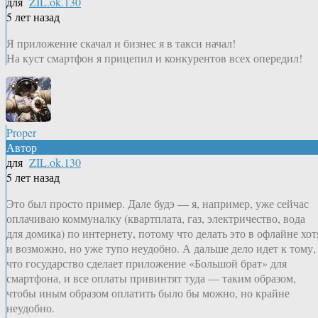
для
ZIL.ok.130
5 лет назад
Я приложение скачал и бизнес я в такси начал!
На куст смартфон я прицепил и конкурентов всех опередил!
Proper
Автор
для
ZIL.ok.130
5 лет назад
Это был просто пример. Дале будэ — я, например, уже сейчас
оплачиваю коммуналку (квартплата, газ, электричество, вода
для домика) по интернету, потому что делать это в офлайне хот
и возможно, но уже тупо неудобно. А дальше дело идет к тому,
что государство сделает приложение «Большой брат» для
смартфона, и все оплаты привинтят туда — таким образом,
чтобы иным образом оплатить было бы можно, но крайне
неудобно.