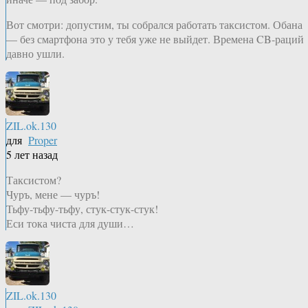
Вот смотри: допустим, ты собрался работать таксистом. Обана
— без смартфона это у тебя уже не выйдет. Времена CB-раций
давно ушли.
ZIL.ok.130
для
Proper
5 лет назад
Таксистом?
Чуръ, мене — чуръ!
Тьфу-тьфу-тьфу, стук-стук-стук!
Еси тока чиста для души…
ZIL.ok.130