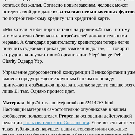
остаться без жилья. Согласно новым законам, человек может
из-за тысячи невыплаченных фунтов
потерять свой дом даже
по потребительскому кредиту или кредитной карте.
«Мы хотели, чтобы порог остался на уровне £25 тыс., потому
что мы хотели обезопасить потребителей дополнительными
мерами. А благодаря правительству кредиторам теперь легче
получить судебный приказ для взыскания долга», — говорит
сотрудник консультативной организации StepChange Debt
Charity Эдвард Уэр.
Управление добросовестной конкуренции Великобритании уж
вынесло предупреждение крупным банкам по поводу
принуждения заёмщиков продавать жилье за долги свыше всег
лишь £1 тыс. Однако процесс идет.
Материал
: http://rt-russian.livejournal.com/2414263.html
Настоящий материал самостоятельно опубликован в нашем
Proper
сообществе пользователем
на основании действующей
редакции
Пользовательского Соглашения
. Если вы считаете, чт
такая публикация нарушает ваши авторские и/или смежные
права, вам необходимо сообщить об этом администрации сайта