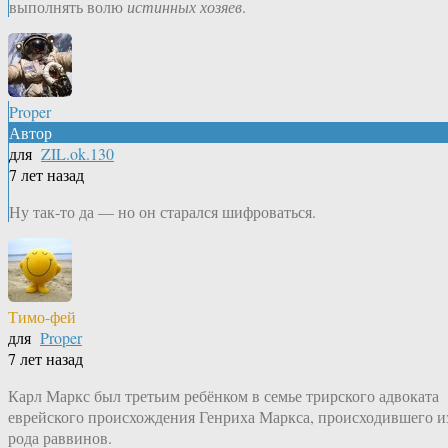
выполнять волю
истинных хозяев
.
Proper
Автор
для
ZIL.ok.130
7 лет назад
Ну так-то да — но он старался шифроваться.
Тимо-фей
для
Proper
7 лет назад
Карл Маркс был третьим ребёнком в семье трирского адвоката
еврейского происхождения Генриха Маркса, происходившего и
рода раввинов.