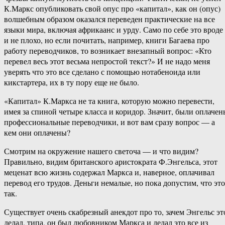
К.Маркс опубликовать свой опус про «капитал», как он (опус)
волшебным образом оказался переведен практические на все
языки мира, включая африкаанс и урду. Само по себе это вроде
и не плохо, но если почитать, например, книги Багаева про
работу переводчиков, то возникает внезапный вопрос: «Кто
перевел весь этот весьма непростой текст?» И не надо меня
уверять что это все сделано с помощью нотабеноида или
кикстартера, их в ту пору еще не было.
«Капитал» К.Маркса не та книга, которую можно перевести,
имея за спиной четыре класса и коридор. Значит, были оплачен
профессиональные переводчики, и вот вам сразу вопрос — а
кем они оплачены?
Смотрим на окружение нашего светоча — и что видим?
Правильно, видим британского аристократа Ф.Энгельса, этот
меценат всю жизнь содержал Маркса и, наверное, оплачивал
перевод его трудов. Деньги немалые, но пока допустим, что это
так.
Существует очень скабрезный анекдот про то, зачем Энгельс эт
делал, типа, он был любовником Маркса и делал это все из