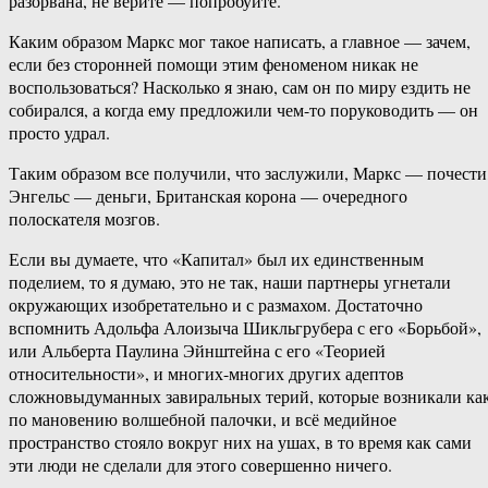
разорвана, не верите — попробуйте.
Каким образом Маркс мог такое написать, а главное — зачем,
если без сторонней помощи этим феноменом никак не
воспользоваться? Насколько я знаю, сам он по миру ездить не
собирался, а когда ему предложили чем-то поруководить — он
просто удрал.
Таким образом все получили, что заслужили, Маркс — почести
Энгельс — деньги, Британская корона — очередного
полоскателя мозгов.
Если вы думаете, что «Капитал» был их единственным
поделием, то я думаю, это не так, наши партнеры угнетали
окружающих изобретательно и с размахом. Достаточно
вспомнить Адольфа Алоизыча Шикльгрубера с его «Борьбой»,
или Альберта Паулина Эйнштейна с его «Теорией
относительности», и многих-многих других адептов
сложновыдуманных завиральных терий, которые возникали ка
по мановению волшебной палочки, и всё медийное
пространство стояло вокруг них на ушах, в то время как сами
эти люди не сделали для этого совершенно ничего.