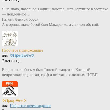
Я не знаю, наверноэ я одинц заметел , шта кортинго в заставке
— поцдельноэ…
На нёй Леннон босой.
А в ориджинале босой был Макаренко, а Леннон обутый.
Небритое прямоходящее
для
✡Ոթℴթ∋চҿ✡
7 лет назад
В оригинале босым был Толстой, тащемта. Который
непротивленец, веган, граф и всё такое с полным НСВП.
✡Ոթℴթ∋চҿ✡
для
Небритое прямоходящее