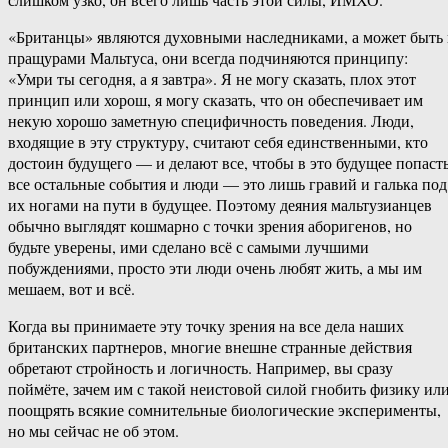
«Британцы» являются духовными наследниками, а может быть
пращурами Мальтуса, они всегда подчиняются принципу:
«Умри ты сегодня, а я завтра». Я не могу сказать, плох этот
принцип или хорош, я могу сказать, что он обеспечивает им
некую хорошо заметную специфичность поведения. Люди,
входящие в эту структуру, считают себя единственными, кто
достоин будущего — и делают все, чтобы в это будущее попасть
все остальные события и люди — это лишь гравий и галька под
их ногами на пути в будущее. Поэтому деяния мальтузианцев
обычно выглядят кошмарно с точки зрения аборигенов, но
будьте уверены, ими сделано всё с самыми лучшими
побуждениями, просто эти люди очень любят жить, а мы им
мешаем, вот и всё.
Когда вы принимаете эту точку зрения на все дела наших
британских партнеров, многие внешне странные действия
обретают стройность и логичность. Например, вы сразу
поймёте, зачем им с такой неистовой силой гнобить физику ил
поощрять всякие сомнительные биологические эксперименты,
но мы сейчас не об этом.