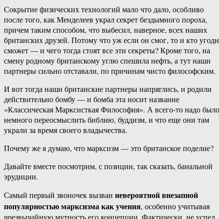
Сокрытие физических технологий мало что дало, особливо
после того, как Менделеев украл секрет бездымного пороха,
причем таким способом, что выбесил, наверное, всех наших
британских друзей. Потому что уж если он смог, то и кто угод
сможет — и чего тогда стоят все эти секреты? Кроме того, на
смену родному британскому углю спешила нефть, а тут наши
партнеры сильно отставали, по причинам чисто философским.
И вот тогда наши британские партнеры напряглись, и родили
действительно бомбу — и бомба эта носит название
«Классическая Марксисткая Философия». А всего-то надо был
немного переосмыслить библию, буддизм, и что еще они там
украли за время своего владычества.
Почему же я думаю, что марксизм — это британское поделие?
Давайте вместе посмотрим, с позиции, так сказать, банальной
эрудиции.
невероятной внезапной
Самый первый звоночек вызван
популярностью марксизма как учения
, особенно учитывая
чрезвычайную мутность его концепции. Фактически, не успел