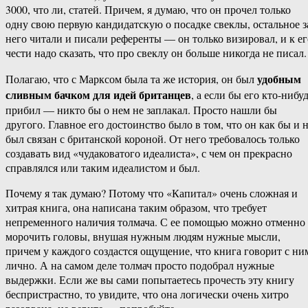
3000, что ли, статей. Причем, я думаю, что он прочел только
одну свою первую кандидатскую о посадке свеклы, остальное з
него читали и писали референты — он только визировал, и к ег
чести надо сказать, что про свеклу он больше никогда не писал.
удобным
Полагаю, что с Марксом была та же история, он был
сливным бачком для идей британцев
, а если бы его кто-нибу
прибил — никто бы о нем не заплакал. Просто нашли бы
другого. Главное его достоинство было в том, что он как бы и 
был связан с британской короной. От него требовалось только
создавать вид «чудаковатого идеалиста», с чем он прекрасно
справлялся или таким идеалистом и был.
Почему я так думаю? Потому что «Капитал» очень сложная и
хитрая книга, она написана таким образом, что требует
непременного наличия толмача. С ее помощью можно отменно
морочить головы, внушая нужным людям нужные мысли,
причем у каждого создастся ощущение, что книга говорит с ни
лично. А на самом деле толмач просто подобрал нужные
выдержки. Если же вы сами попытаетесь прочесть эту книгу
беспристрастно, то увидите, что она логически очень хитро