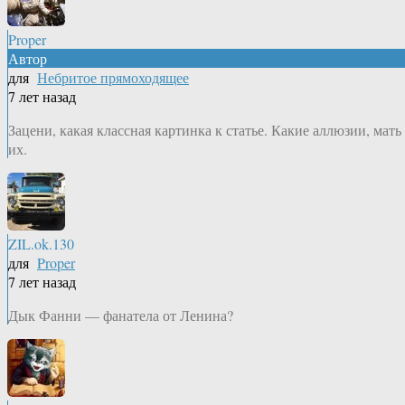
Proper
Автор
для
Небритое прямоходящее
7 лет назад
Зацени, какая классная картинка к статье. Какие аллюзии, мать
их.
ZIL.ok.130
для
Proper
7 лет назад
Дык Фанни — фанатела от Ленина?