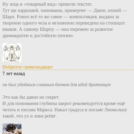
Ну хоць в «товарный вид» привели текстег.
Тут ще харроший, панимаиш, примерчег — Джин, ихний —
Шарп. Ровно всё то же самое — компилляция, выдана за
творение одного чела и мгновенно переведена на стопицот
языков. А самому Шарпу — нна пиремею за развитие
дримакратеи и достойную пензею.
Небритое прямоходящее
7 лет назад
он был удобным сливным бачком для идей британцев
Это как бы давно не секрет.
И для понимания глубины широт рекомендуется кроме ещё
читать и письма Маркса. Накал градуса в письме Линкольну
такой, что ух и зови ребят.