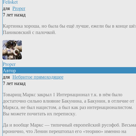
Felisket
для
Proper
7 лет назад
Картинка хороша, но была бы ещё лучше, ежели бы в конце шё
Паниковский с палочкой.
Proper
Автор
для
Небритое прямоходящее
7 лет назад
Товарищ Маркс закрыл 1 Интернационал т.к. в нём было
достаточно сильно влияние Бакунина, а Бакунин, в отличие от
Маркса, не был нацистом, а был как раз интернационалистом.
Вы можете почитать их переписку.
Да и вообще Маркс — типичный европейский русофоб. Весьм
иронично, что Ленин перештопал его «теорию» именно на