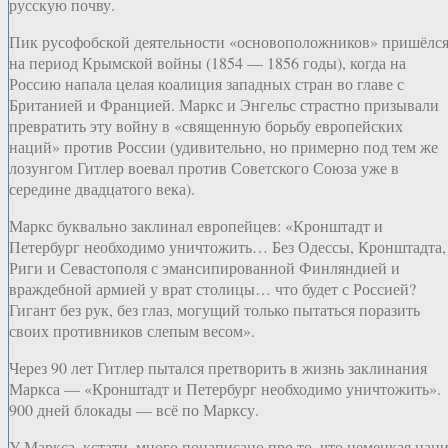
русскую почву.
Пик русофобской деятельности «основоположников» пришёлс
на период Крымской войны (1854 — 1856 годы), когда на
Россию напала целая коалиция западных стран во главе с
Британией и Францией. Маркс и Энгельс страстно призывали
превратить эту войну в «священную борьбу европейских
наций» против России (удивительно, но примерно под тем же
лозунгом Гитлер воевал против Советского Союза уже в
середине двадцатого века).
Маркс буквально заклинал европейцев: «Кронштадт и
Петербург необходимо уничтожить… Без Одессы, Кронштадта,
Риги и Севастополя с эмансипированной Финляндией и
враждебной армией у врат столицы… что будет с Россией?
Гигант без рук, без глаз, могущий только пытаться поразить
своих противников слепым весом».
Через 90 лет Гитлер пытался претворить в жизнь заклинания
Маркса — «Кронштадт и Петербург необходимо уничтожить».
900 дней блокады — всё по Марксу.
У Маркса, кстати, много понаписано про то, что немецкая нац