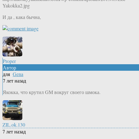
Yakokka2.jpg
И да , кака бычна,
Proper
Автор
для
Gena
7 лет назад
Якокка, что крутил GM вокруг своего шмока.
ZIL.ok.130
7 лет назад