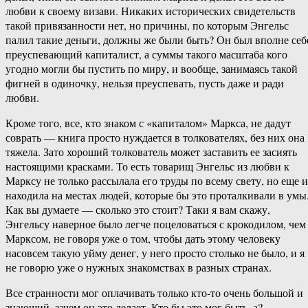
любви к своему визави. Никаких исторических свидетельств
такой привязанности нет, но причины, по которым Энгельс
палил такие деньги, должны же были быть? Он был вполне себ
преуспевающий капиталист, а суммы такого масштаба кого
угодно могли бы пустить по миру, и вообще, занимаясь такой
фигней в одиночку, нельзя преуспевать, пусть даже и ради
любви.
Кроме того, все, кто знаком с «капиталом» Маркса, не дадут
соврать — книга просто нуждается в толкователях, без них она
тяжела. Зато хороший толкователь может заставить ее засиять
настоящими красками. То есть товарищ Энгельс из любви к
Марксу не только рассылала его труды по всему свету, но еще и
находила на местах людей, которые бы это проталкивали в умы
Как вы думаете — сколько это стоит? Таки я вам скажу,
Энгельсу наверное было легче поцеловаться с крокодилом, чем
Марксом, не говоря уже о том, чтобы дать этому человеку
насовсем такую уйму денег, у него просто столько не было, и я
не говорю уже о нужных знакомствах в разных странах.
Все странности мог оплачивать только кто-то очень большой и
знающий, зачем он это делает. Кто бы это мог быть, а?