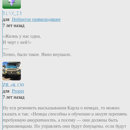
ᚤᚳᛊᚷ_ᛈᚱ
для
Небритое прямоходящее
7 лет назад
«Жизнь у нас одна,
И черт с ней!»
—-
Точно, было такое. Явно внушало.
ZIL.ok.130
для
Proper
7 лет назад
Ну еси резюмить высказывания Карла о немцах, то можно
сказать и так: «Немцы
способны к обучению и могут перенять
требуюмую аккуратность
, а посему — они должны быть
управляющими
. Но управлять они будут
допущены
, если будут