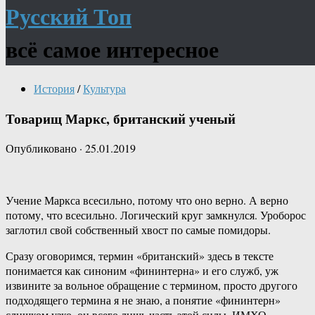
Русский Топ
всё самое интересное
История
/
Культура
Товарищ Маркс, британский ученый
Опубликовано
·
25.01.2019
Учение Маркса всесильно, потому что оно верно. А верно
потому, что всесильно. Логический круг замкнулся. Уроборос
заглотил свой собственный хвост по самые помидоры.
Сразу оговоримся, термин «британский» здесь в тексте
понимается как синоним «фининтерна» и его служб, уж
извините за вольное обращение с термином, просто другого
подходящего термина я не знаю, а понятие «фининтерн»
слишком узко, он всего лишь часть этой силы, ИМХО.