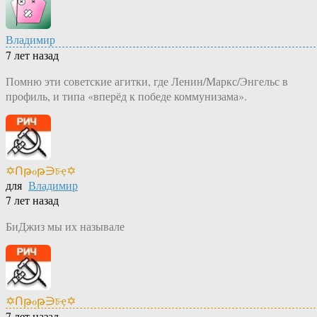
Владимир
7 лет назад
Помню эти советские агитки, где Ленин/Маркс/Энгельс в
профиль, и типа «вперёд к победе коммунизама».
✡Ոթℴթ∋চҿ✡
для
Владимир
7 лет назад
БиДжиз мы их называле
✡Ոթℴթ∋চҿ✡
7 лет назад