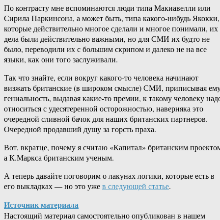
По контрасту мне вспоминаются люди типа Макиавелли или
Сирила Паркинсона, а может быть, типа какого-нибудь Якокки,
которые действительно многое сделали и многое понимали, их
дела были действительно важными, но для СМИ их будто не
было, переводили их с большим скрипом и далеко не на все
языки, как они того заслуживали.
Так что знайте, если вокруг какого-то человека начинают
визжать британские (в широком смысле) СМИ, приписывая ем
гениальность, выдавая какие-то премии, к такому человеку над
относиться с удесятеренной осторожностью, наверняка это
очередной сливной бачок для наших британских партнеров.
Очередной продавший душу за горсть праха.
Вот, вкратце, почему я считаю «Капитал» британским проекто
а К.Маркса британским ученым.
А теперь давайте поговорим о лакунах логики, которые есть в
его выкладках — но это уже
в следующей статье
.
Источник материала
Настоящий материал самостоятельно опубликован в нашем