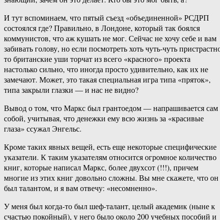
И тут вспоминаем, что пятый съезд «объединенной» РСДРП
состоялся где? Правильно, в Лондоне, который так боялся
коммунистов, что аж кушать не мог. Сейчас не хочу себе и вам
забивать голову, но если посмотреть хоть чуть-чуть пристрастно
то британские уши торчат из всего «красного» проекта
настолько сильно, что иногда просто удивительно, как их не
замечают. Может, это такая специальная игра типа «пряток»,
типа закрыли глазки — и нас не видно?
Вывод о том, что Маркс был грантоедом — напрашивается сам
собой, учитывая, что денежки ему всю жизнь за «красивые
глаза» ссужал Энгельс.
Кроме таких явных вещей, есть еще некоторые специфические
указатели. К таким указателям относится огромное количество
книг, которые написал Маркс, более двухсот (!!!), причем
многие из этих книг довольно сложны. Вы мне скажете, что он
был талантом, и я вам отвечу: «несомненно».
У меня был когда-то был шеф-талант, целый академик (ныне к
счастью покойный), у него было около 200 учебных пособий и