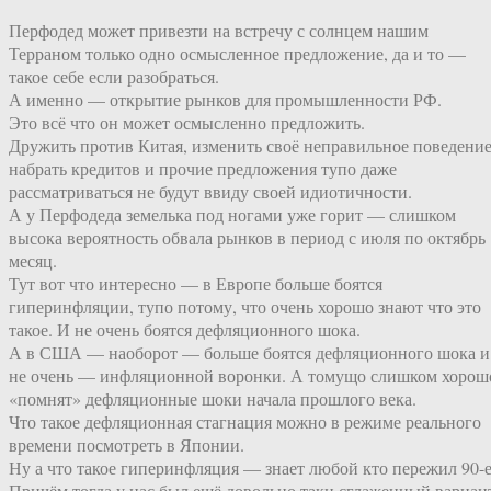
Перфодед может привезти на встречу с солнцем нашим
Терраном только одно осмысленное предложение, да и то —
такое себе если разобраться.
А именно — открытие рынков для промышленности РФ.
Это всё что он может осмысленно предложить.
Дружить против Китая, изменить своё неправильное поведение
набрать кредитов и прочие предложения тупо даже
рассматриваться не будут ввиду своей идиотичности.
А у Перфодеда земелька под ногами уже горит — слишком
высока вероятность обвала рынков в период с июля по октябрь
месяц.
Тут вот что интересно — в Европе больше боятся
гиперинфляции, тупо потому, что очень хорошо знают что это
такое. И не очень боятся дефляционного шока.
А в США — наоборот — больше боятся дефляционного шока и
не очень — инфляционной воронки. А томущо слишком хорош
«помнят» дефляционные шоки начала прошлого века.
Что такое дефляционная стагнация можно в режиме реального
времени посмотреть в Японии.
Ну а что такое гиперинфляция — знает любой кто пережил 90-е
Причём тогда у нас был ещё довольно таки сглаженный вариан