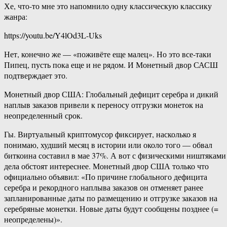
Хе, что-то мне это напомнило одну классическую классику
жанра:
https://youtu.be/Y4lOd3L-Uks
Нет, конечно же — «поживёте еще малец». Но это все-таки
Пипец, пусть пока еще и не рядом. И Монетный двор САСШ
подтверждает это.
Монетный двор США: Глобальный дефицит серебра и дикий
наплыв заказов привели к переносу отгрузки монеток на
неопределенный срок.
Гы. Виртуальный криптомусор фиксирует, насколько я
понимаю, худший месяц в истории или около того — обвал
биткоина составил в мае 37%. А вот с физическими ништяками
дела обстоят интереснее. Монетный двор США только что
официально объявил: «По причине глобального дефицита
серебра и рекордного наплыва заказов он отменяет ранее
запланированные даты по размещению и отгрузке заказов на
серебряные монетки. Новые даты будут сообщены позднее (=
неопределены)».