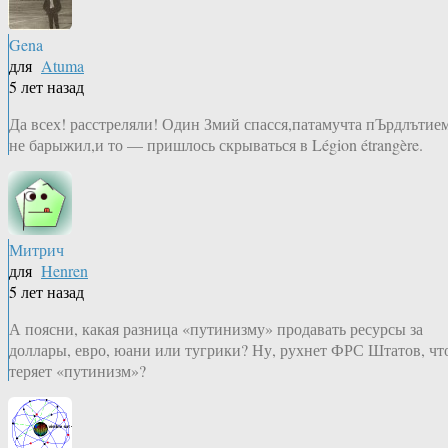
Gena
для
Atuma
5 лет назад
Да всех! расстреляли! Один Змий спасся,патамучта пЪрдлътие
не барыжил,и то — пришлось скрываться в Légion étrangère.
Митрич
для
Henren
5 лет назад
А поясни, какая разница «путинизму» продавать ресурсы за
доллары, евро, юани или тугрики? Ну, рухнет ФРС Штатов, чт
теряет «путинизм»?