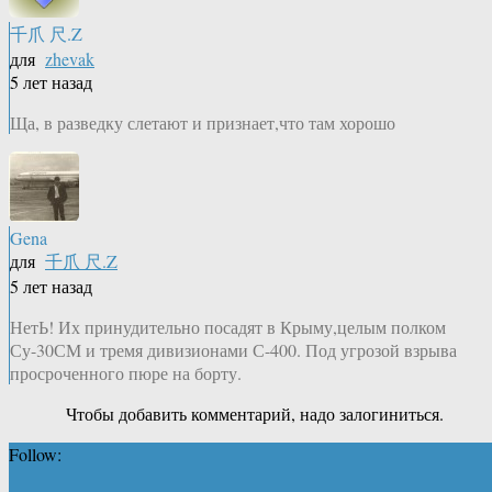
千爪 尺.Z
для
zhevak
5 лет назад
Ща, в разведку слетают и признает,что там хорошо
Gena
для
千爪 尺.Z
5 лет назад
НетЬ! Их принудительно посадят в Крыму,целым полком
Су-30СМ и тремя дивизионами С-400. Под угрозой взрыва
просроченного пюре на борту.
Чтобы добавить комментарий, надо залогиниться.
Follow: