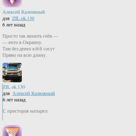
Алексей Калюжный
для
ZIL.ok.130
6 лет назад
Просто так женить геёв —
— енто в Окраину.
Там без денех к@й сосут
Прямо на всю длину.
ZIL.ok.130
для
Алексей Калюжный
6 лет назад
С просторов натырел: