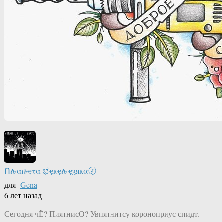
Ոሉαዙҿτα ಭҿҝҿሉҿʓяҝα〄
для
Gena
6 лет назад
Сегодня чЁ? ПиятнисО? Увпятнитсу короноприус спидт.