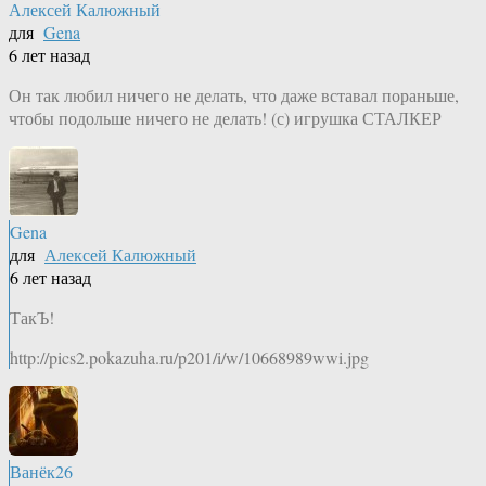
Алексей Калюжный
для
Gena
6 лет назад
Он так любил ничего не делать, что даже вставал пораньше,
чтобы подольше ничего не делать! (с) игрушка СТАЛКЕР
Gena
для
Алексей Калюжный
6 лет назад
ТакЪ!
http://pics2.pokazuha.ru/p201/i/w/10668989wwi.jpg
Ванёк26