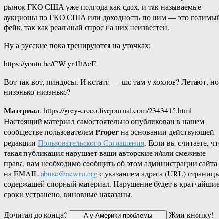
рынок ГКО США уже полгода как сдох, и так называемые
аукционы по ГКО США или доходность по ним — это голимы
фейк, так как реальный спрос на них неизвестен.
Ну а русские пока тренируются на уточках:
https://youtu.be/CW-yr4ItAeE
Вот так вот, пиндосы. И кстати — шо там у хохлов? Летают, но
низэнько-низэнько?
Материал
: https://grey-croco.livejournal.com/2343415.html
Настоящий материал самостоятельно опубликован в нашем
Proper
сообществе пользователем
на основании действующей
редакции
Пользовательского Соглашения
. Если вы считаете, чт
такая публикация нарушает ваши авторские и/или смежные
права, вам необходимо сообщить об этом администрации сайта
на EMAIL
abuse@newru.org
с указанием адреса (URL) страницы
содержащей спорный материал. Нарушение будет в кратчайши
сроки устранено, виновные наказаны.
Дочитал до конца?
Жми кнопку!