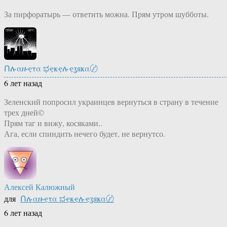
За пирфоратырь — ответить можна. Прям утром шубботы.
Ոሉαዙҿτα ಭҿҝҿሉҿʓяҝα〄
6 лет назад
Зеленский попросил украинцев вернуться в страну в течение
трех дней©
Прям таг и вижу, косяками..
Ага, если спиндить нечего будет, не вернутсо.
Алексей Калюжный
для
Ոሉαዙҿτα ಭҿҝҿሉҿʓяҝα〄
6 лет назад