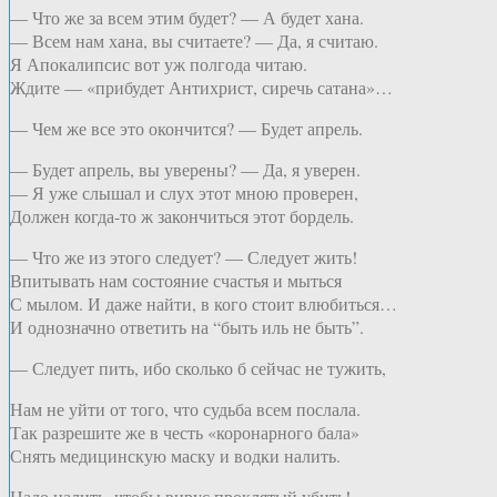
— Что же за всем этим будет? — А будет хана.
— Всем нам хана, вы считаете? — Да, я считаю.
Я Апокалипсис вот уж полгода читаю.
Ждите — «прибудет Антихрист, сиречь сатана»…
— Чем же все это окончится? — Будет апрель.
— Будет апрель, вы уверены? — Да, я уверен.
— Я уже слышал и слух этот мною проверен,
Должен когда-то ж закончиться этот бордель.
— Что же из этого следует? — Следует жить!
Впитывать нам состояние счастья и мыться
С мылом. И даже найти, в кого стоит влюбиться…
И однозначно ответить на “быть иль не быть”.
— Следует пить, ибо сколько б сейчас не тужить,
Нам не уйти от того, что судьба всем послала.
Так разрешите же в честь «коронарного бала»
Снять медицинскую маску и водки налить.
Надо налить, чтобы вирус проклятый убить!