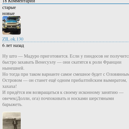
18
Комментарий
старые
новые
ZIL.ok.130
6 лет назад
Ну што — Мадуро приготовится. Если у пиндосов не получитс
быстро захавать Венесуэлу — они скатятся к роли Франции
нынешней.
Но тогда при таком варианте самое смешное будет с Оловянны
Островом — он станет ещё одним прибалтийским вымиратом,
хахаха!
И придётся им возвращаться к своему исконному занятию —
овечек(Долли, ога) почпокивать и носками шерстяными
барыжеть.