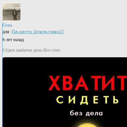
Gena
для
Ոሉαዙҿτα ಭҿҝҿሉҿʓяҝα〄
6 лет назад
Сёдни шабатне день.Все спят.