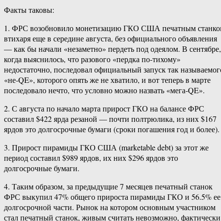
Факты таковы:
1. ФРС возобновило монетизацию ГКО США печатным станко
втихаря еще в середине августа, без официального объявления
— как бы начали «незаметно» пердеть под одеялом. В сентябре,
когда выяснилось, что разового «пердка по-тихому»
недостаточно, последовал официальный запуск так называемог
«не-QE», которого опять же не хватило, и вот теперь в марте
последовало нечто, что условно можно назвать «мега-QE».
2. С августа по начало марта прирост ГКО на балансе ФРС
составил $422 ярда резаной — почти полтрюлика, из них $167
ярдов это долгосрочные бумаги (сроки погашения год и более).
3. Прирост пирамиды ГКО США (marketable debt) за этот же
период составил $989 ярдов, их них $296 ярдов это
долгосрочные бумаги.
4. Таким образом, за предыдущие 7 месяцев печатный станок
ФРС выкупил 47% общего прироста пирамиды ГКО и 56.5% ее
долгосрочной части. Рынок на котором основным участником
стал печатный станок, живым считать невозможно, фактически