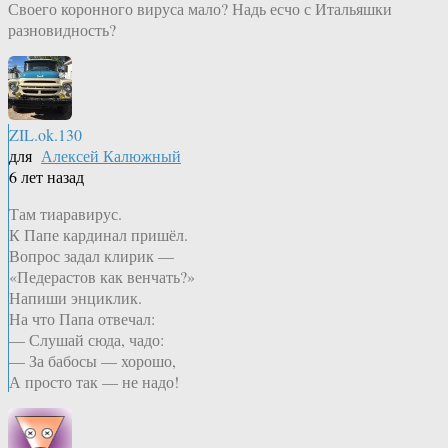
Своего коронного вируса мало? Надь есчо с Итальяшки
разновидность?
ZIL.ok.130
для
Алексей Калюжный
6 лет назад
Там тиаравирус.
К Папе кардинал пришёл.
Вопрос задал клирик —
«Педерастов как венчать?»
Напиши энциклик.
На что Папа отвечал:
— Слушай сюда, чадо:
— За бабосы — хорошо,
А просто так — не надо!