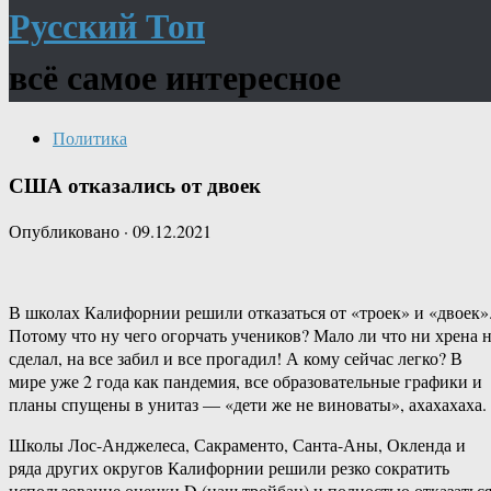
Русский Топ
всё самое интересное
Политика
США отказались от двоек
Опубликовано
·
09.12.2021
В школах Калифорнии решили отказаться от «троек» и «двоек»
Потому что ну чего огорчать учеников? Мало ли что ни хрена 
сделал, на все забил и все прогадил! А кому сейчас легко? В
мире уже 2 года как пандемия, все образовательные графики и
планы спущены в унитаз — «дети же не виноваты», ахахахаха.
Школы Лос-Анджелеса, Сакраменто, Санта-Аны, Окленда и
ряда других округов Калифорнии решили резко сократить
использование оценки D (наш тройбан) и полностью отказатьс