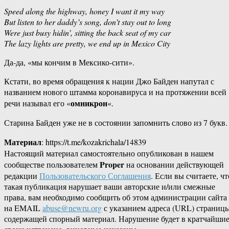
Speed along the highway, honey I want it my way
But listen to her daddy’s song, don’t stay out to long
Were just busy hidin’, sitting the back seat of my car
The lazy lights are pretty, we end up in Mexico City
Да-да, «мы кончим в Мексико-сити».
Кстати, во время обращения к нации Джо Байден напутал с
названием нового штамма коронавируса и на протяжении всей
омникрон
речи называл его «
«.
Старина Байден уже не в состоянии запомнить слово из 7 букв.
Материал
: https://t.me/kozakrichala/14839
Настоящий материал самостоятельно опубликован в нашем
Proper
сообществе пользователем
на основании действующей
редакции
Пользовательского Соглашения
. Если вы считаете, чт
такая публикация нарушает ваши авторские и/или смежные
права, вам необходимо сообщить об этом администрации сайта
на EMAIL
abuse@newru.org
с указанием адреса (URL) страницы
содержащей спорный материал. Нарушение будет в кратчайши