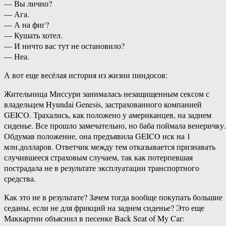
— Вы лично?
— Ага.
— А на фиг?
— Кушать хотел.
— И ничто вас тут не остановило?
— Неа.
А вот еще весёлая история из жизни пиндосов:
Жительница Миссури занималась незащищенным сексом с
владельцем Hyundai Genesis, застрахованного компанией
GEICO. Трахались, как положено у американцев, на заднем
сиденье. Все прошло замечательно, но баба поймала венеричку.
Обдумав положение, она предъявила GEICO иск на 1
млн.долларов. Ответчик между тем отказывается признавать
случившееся страховым случаем, так как потерпевшая
пострадала не в результате эксплуатации транспортного
средства.
Как это не в результате? Зачем тогда вообще покупать большие
седаны, если не для фрикций на заднем сиденье? Это еще
Маккартни объяснил в песенке Back Seat of My Car: