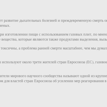
т развитие дыхательных болезней и преждевременную смерть око
ченых.
 при изготовлении пищи с использованием газовых плит, по мнен
ие вещества, которые являются также продуктами выделения, вы
 токсичны, а проблема ранней смерти масштабнее, чем мы дума
 используют около трети жителей стран Евросоюза (ЕС), газов
вители мирового научного сообщества называют одной из крупне
для властей стран Евросоюза об усилении мер реагирования в сфе