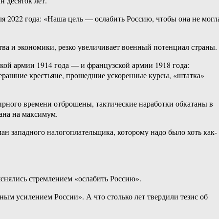
 десяток лет.
я 2022 года: «Наша цель — ослабить Россию, чтобы она не могл
тва и экономики, резко увеличивает военный потенциал страны.
кой армии 1914 года — и французской армии 1918 года:
ерашние крестьяне, прошедшие ускоренные курсы, «штатка»
 мирного времени отброшены, тактические наработки обкатаны в
ана на максимум.
ан западного налогоплательщика, которому надо было хоть как-
яснялись стремлением «ослабить Россию».
ым усилением России». А что столько лет твердили тезис об