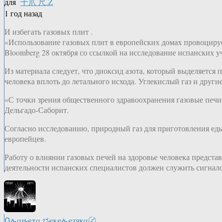
для
千爪 尺.Z
1 год назад
И избегать газовых плит .
«Использование газовых плит в европейских домах провоцируе
Bloomberg 28 октября со ссылкой на исследование испанских у
Из материала следует, что диоксид азота, который выделяется
человека вплоть до летального исхода. Углекислый газ и друг
«С точки зрения общественного здравоохранения газовые печи
Дельгадо-Саборит.
Согласно исследованию, природный газ для приготовления еды
европейцев.
Работу о влиянии газовых печей на здоровье человека предста
деятельности испанских специалистов должен служить сигналом 
Ոሉαዙҿτα ಭҿҝҿሉҿʓяҝα〄