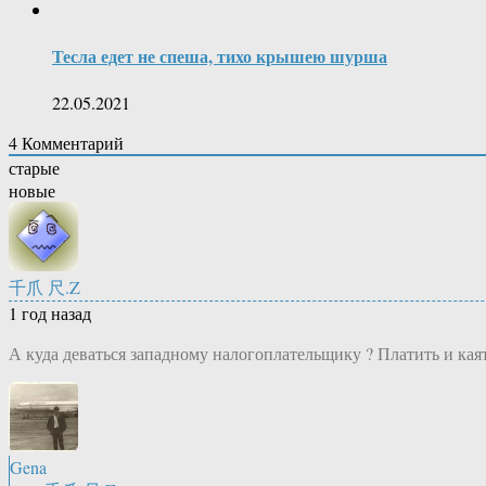
Тесла едет не спеша, тихо крышею шурша
22.05.2021
4
Комментарий
старые
новые
千爪 尺.Z
1 год назад
А куда деваться западному налогоплательщику ? Платить и каят
Gena