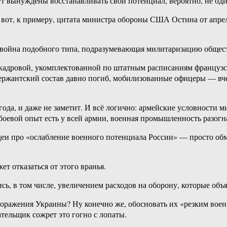
т вынуждены восстанавливать свой потенциал, вероятно, не один
 вот, к примеру, цитата министра обороны США Остина от апрел
ая война подобного типа, подразумевающая милитаризацию общес
, кадровой, укомплектованной по штатным расписаниям французс
сержантский состав давно погиб, мобилизованные офицеры — вч
 года, и даже не заметит. И всё логично: армейские условности
боевой опыт есть у всей армии, военная промышленность разогн
деи про «ослабление военного потенциала России» — просто обм
ет отказаться от этого вранья.
, в том числе, увеличением расходов на оборону, которые объ
поражения Украины? Ну конечно же, обосновать их «резким военн
тельщик сожрет это гогно с лопаты.