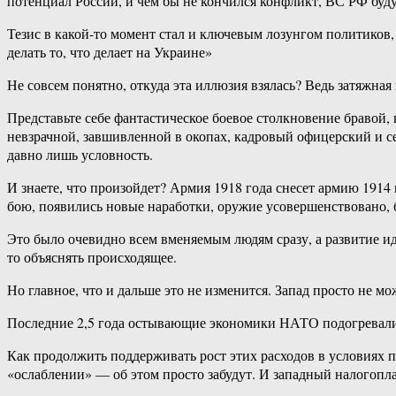
потенциал России, и чем бы не кончился конфликт, ВС РФ буду
Тезис в какой-то момент стал и ключевым лозунгом политиков,
делать то, что делает на Украине»
Не совсем понятно, откуда эта иллюзия взялась? Ведь затяжн
Представьте себе фантастическое боевое столкновение бравой
невзрачной, завшивленной в окопах, кадровый офицерский и 
давно лишь условность.
И знаете, что произойдет? Армия 1918 года снесет армию 1914
бою, появились новые наработки, оружие усовершенствовано, 
Это было очевидно всем вменяемым людям сразу, а развитие и
то объяснять происходящее.
Но главное, что и дальше это не изменится. Запад просто не мож
Последние 2,5 года остывающие экономики НАТО подогревались
Как продолжить поддерживать рост этих расходов в условиях 
«ослаблении» — об этом просто забудут. И западный налогопла