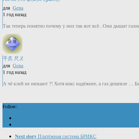
для
Gena
1 год назад
Так теперь понятно почему у них так вот всё.. Они дышат газ
千爪 尺.Z
для
Gena
1 год назад
А чё клей не нюхают ?! Хотя кокс надёжнее, а газ дешевле … Б
Follow:
Next story
Платёжная система БРИКС