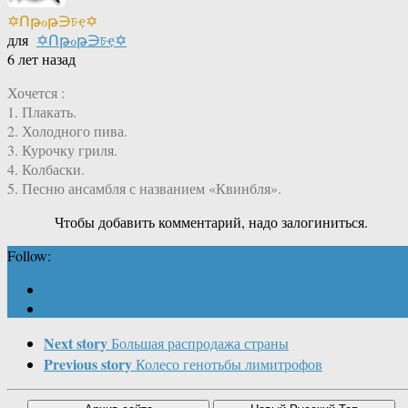
✡Ոթℴթ∋চҿ✡
для
✡Ոթℴթ∋চҿ✡
6 лет назад
Хочется :
1. Плакать.
2. Холодного пива.
3. Курочку гриля.
4. Колбаски.
5. Песню ансамбля с названием «Квинбля».
Чтобы добавить комментарий, надо залогиниться.
Follow:
Next story
Большая распродажа страны
Previous story
Колесо генотьбы лимитрофов