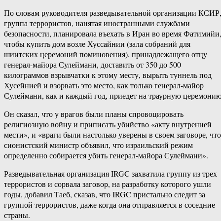
По словам руководителя разведывательной организации КСИР
группа террористов, нанятая иностранными службами
безопасности, планировала въехать в Иран во время Фатимийи
чтобы купить дом возле Хуссайнии (зала собраний для
шиитских церемоний поминовения), принадлежащего отцу
генерал-майора Сулеймани, доставить от 350 до 500
килограммов взрывчатки к этому месту, вырыть туннель под
Хусейнией и взорвать это место, как только генерал-майор
Сулеймани, как и каждый год, приедет на траурную церемонию
Он сказал, что у врагов были планы спровоцировать
религиозную войну и приписать убийство «акту внутренней
мести», и «враги были настолько уверены в своем заговоре, что
сионистский министр объявил, что израильский режим
определенно собирается убить генерал-майора Сулеймани».
Разведывательная организация IRGC захватила группу из трех
террористов и сорвала заговор, на разработку которого ушли
годы, добавил Таеб, сказав, что IRGC пристально следит за
группой террористов, даже когда она отправляется в соседние
страны.