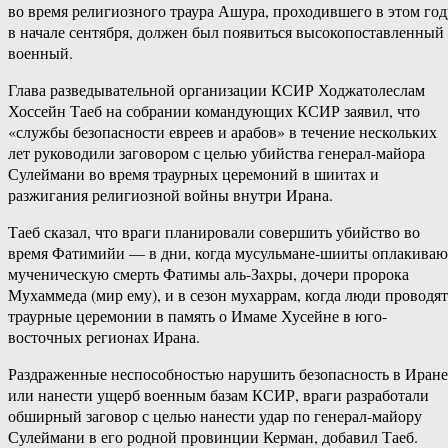
во время религиозного траура Ашура, проходившего в этом год
в начале сентября, должен был появиться высокопоставленный
военный.
Глава разведывательной организации КСИР Ходжатолеслам
Хоссейн Таеб на собрании командующих КСИР заявил, что
«службы безопасности евреев и арабов» в течение нескольких
лет руководили заговором с целью убийства генерал-майора
Сулеймани во время траурных церемоний в шиитах и
разжигания религиозной войны внутри Ирана.
Таеб сказал, что враги планировали совершить убийство во
время Фатимийи — в дни, когда мусульмане-шииты оплакиваю
мученическую смерть Фатимы аль-Захры, дочери пророка
Мухаммеда (мир ему), и в сезон мухаррам, когда люди проводят
траурные церемонии в память о Имаме Хусейне в юго-
восточных регионах Ирана.
Раздраженные неспособностью нарушить безопасность в Иране
или нанести ущерб военным базам КСИР, враги разработали
обширный заговор с целью нанести удар по генерал-майору
Сулеймани в его родной провинции Керман, добавил Таеб.