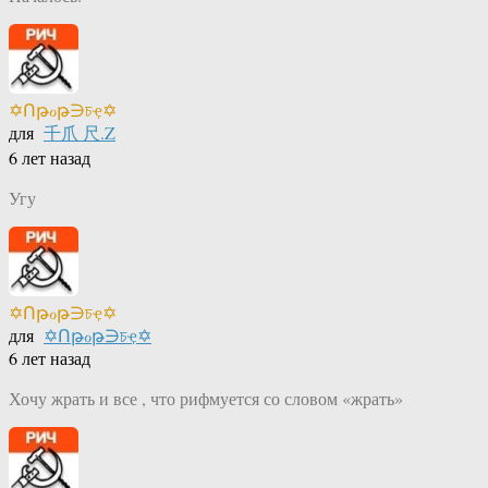
✡Ոթℴթ∋চҿ✡
для
千爪 尺.Z
6 лет назад
Угу
✡Ոթℴթ∋চҿ✡
для
✡Ոթℴթ∋চҿ✡
6 лет назад
Хочу жрать и все , что рифмуется со словом «жрать»