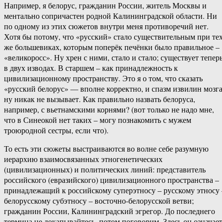
Например, я белорус, гражданин России, житель Москвы и
ментально сопричастен родной Калининградской области. Ни
по одному из этих сюжетов внутри меня противоречий нет.
Хотя бы потому, что «русский» стало существительным при те
же большевиках, которым поперёк печёнки было правильное –
«великоросс». Ну хрен с ними, стало и стало; существует тепер
в двух изводах. В старшем – как принадлежность к
цивилизационному пространству. Это я о том, что сказать
«русский белорус» — вполне корректно, и спазм извилин мозг
ну никак не вызывает. Как правильно назвать белоруса,
например, с вьетнамскими корнями? (вот только не надо мне,
что в Синеокой нет таких – могу познакомить с мужем
троюродной сестры, если что).
То есть эти сюжеты выстраиваются во волне себе разумную
иерархию взаимосвязанных этногенетических
(цивилизационных) и политических линий: представитель
российского (евразийского) цивилизационного пространства –
принадлежащий к российскому суперэтносу – русскому этносу 
белорусскому субэтносу – восточно-белорусской ветви;
гражданин России, Калининградский эгрегор. До последнего
термина не докапывайтесь, потом поговорим. Здесь он означае