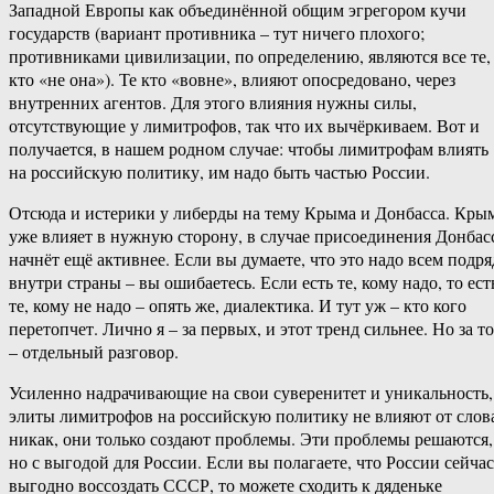
Западной Европы как объединённой общим эгрегором кучи
государств (вариант противника – тут ничего плохого;
противниками цивилизации, по определению, являются все те,
кто «не она»). Те кто «вовне», влияют опосредовано, через
внутренних агентов. Для этого влияния нужны силы,
отсутствующие у лимитрофов, так что их вычёркиваем. Вот и
получается, в нашем родном случае: чтобы лимитрофам влиять
на российскую политику, им надо быть частью России.
Отсюда и истерики у либерды на тему Крыма и Донбасса. Кры
уже влияет в нужную сторону, в случае присоединения Донбас
начнёт ещё активнее. Если вы думаете, что это надо всем подря
внутри страны – вы ошибаетесь. Если есть те, кому надо, то ест
те, кому не надо – опять же, диалектика. И тут уж – кто кого
перетопчет. Лично я – за первых, и этот тренд сильнее. Но за то
– отдельный разговор.
Усиленно надрачивающие на свои суверенитет и уникальность,
элиты лимитрофов на российскую политику не влияют от слов
никак, они только создают проблемы. Эти проблемы решаются,
но с выгодой для России. Если вы полагаете, что России сейчас
выгодно воссоздать СССР, то можете сходить к дяденьке