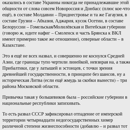
оказались в составе Украины никогда не принадлежавшие этой
общности от слова совсем Новороссия и Донбасс (плюс кое-что
ещё), в составе Молдавии – Приднестровье и та же Гагаузия, в
составе Грузии – Абхазия, Аджария, кусок Осетии, в составе
Белоруссии – Гомельская/Молилёвская и Витебская губернии
(говорю ж, идите нафиг – Смоленск и часть Брянска к ВКЛ
имеют примерно такое же отношение), северные области – в
Казахстане.
Это я ещё не всех назвал, и совершенно не коснулся Средней
Азии, где границы тупо чертили линейкой, невзирая на, а такж
Прибалтики, где у латышей и эстонцев, с точки зрения
древнейшей государственности, в принципе без шансов, ну а
историческая Литва (если ещё жмудь за скобки вынести) – три
района Московской области.
Привычка такая у большевиков была – российские губернии в
национальные республики запихивать.
То есть развал СССР зафиксировал отпадение от имперской
территории четырнадцати недогосударственных химер
различной степени жизнеспособности (добавлю – и развал тот