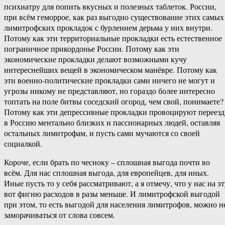
психиатру для попить вкусных и полезных таблеток. России,
при всём геморрое, как раз выгодно существование этих самых
лимитрофских прокладок с бурлением дерьма у них внутри.
Потому как эти территориальные прокладки есть естественное
пограничное прикордонье России. Потому как эти
экономические прокладки делают возможными кучу
интереснейших вещей в экономическом манёвре. Потому как
эти военно-политические прокладки сами ничего не могут и
угрозы никому не представляют, но гораздо более интересно
топтать на поле битвы соседский огород, чем свой, понимаете?
Потому как эти депрессивные прокладки провоцируют переезд
в Россию ментально близких и пассионарных людей, оставляя
остальных лимитрофам, и пусть сами мучаются со своей
социалкой.
Короче, если брать по чесноку – сплошная выгода почти во
всём. Для нас сплошная выгода, для европейцев, для иных.
Иные пусть то у себя рассматривают, а я отмечу, что у нас на э
вот фигню расходов в разы меньше. И лимитрофской выгодой
при этом, то есть выгодой для населения лимитрофов, можно н
заморачиваться от слова совсем.