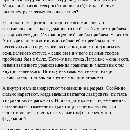
Молдавии), казах (северный или южный)? И как быть с
наличием русскоязычного населения?
Если бы те же грузины исходно не выёживались, а
сформировались как федерация, то не было бы у них проблем
сегодняшнего дня. У украинцев не было бы проблем. У казахов
А с выделением в автономию областей с преобладанием
русскоязычного и русского населения, или с приданием им
официального статуса – ваще бы ни у кого из лимитрофов
проблемы бы не было. Потому как точка Лагранжа – она и есть
имени взаимного уравновешения гравитации массивных тел
внутри маленького. Потому как само маленькое тельце
слабосильно, и никак на крупные влиять не может.
А внутри малыша нарастают тенденции на разрыв. Особенно
сильно нарастают, когда малыш пытается лавировать, пытаясь
это равновесие раскачать. Или сопротивляется перемещению,
связанному с изменением гравитации одного из тел. Это
сопротивление – и есть страх лимитрофов перед мини-
федерацией.
Поскольку националистические силы – на то и