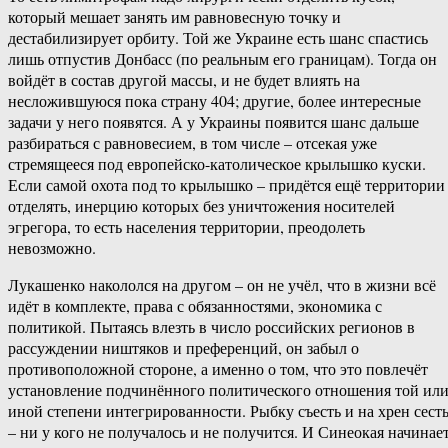
который мешает занять им равновесную точку и
дестабилизирует орбиту. Той же Украине есть шанс спастись
лишь отпустив Донбасс (по реальным его границам). Тогда он
войдёт в состав другой массы, и не будет влиять на
несложившуюся пока страну 404; другие, более интересные
задачи у него появятся. А у Украины появится шанс дальше
разбираться с равновесием, в том числе – отсекая уже
стремящееся под европейско-католическое крылышко куски.
Если самой охота под то крылышко – придётся ещё территории
отделять, инерцию которых без уничтожения носителей
эгрегора, то есть населения территории, преодолеть
невозможно.
Лукашенко накололся на другом – он не учёл, что в жизни всё
идёт в комплекте, права с обязанностями, экономика с
политикой. Пытаясь влезть в число российских регионов в
рассуждении ништяков и преференций, он забыл о
противоположной стороне, а именно о том, что это повлечёт
установление подчинённого политического отношения той ил
иной степени интегрированности. Рыбку съесть и на хрен сест
– ни у кого не получалось и не получится. И Синеокая начинае