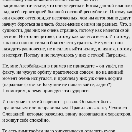
националистические, что они уверены в Богом данной властью
над всей территорией бывшей союзной республики. Потому ка
они скорее отгеноцидят несогласных, чем им автономию дадут
начнут бороться за власть более-менее с ними на равных. Что, в
сущности, для них не очень страшно, потому как имеется свой
регион. Но это нещитово, потому как хочется всего. И потому,
как они сильно-сильно боятся чего утратить. Не умеют они
находить равновесие, не в силах выйти из-под влияния, потому
и истерят. Потому и не получилось у них с точкой Лагранжа.
Не, мне Азербайджан в пример не приводите – он ушёл, по
факту, на чужую орбиту практически совсем, но на данный
момент очень испугался, и проблем у них уж очень дофига
(парадные фоточки Баку мне не показывайте, ладно?).
Посмотрим, к чему приведут эти судороги.
И наступает третий вариант – развал. Он может быть
правильным или неправильным. Правильно – как у Чехии со
Словакией, которые развелись ввиду несовпадения характеров,
и живут себе спокойно.
То есть лимитрофам надо хирургически отделить кусок,