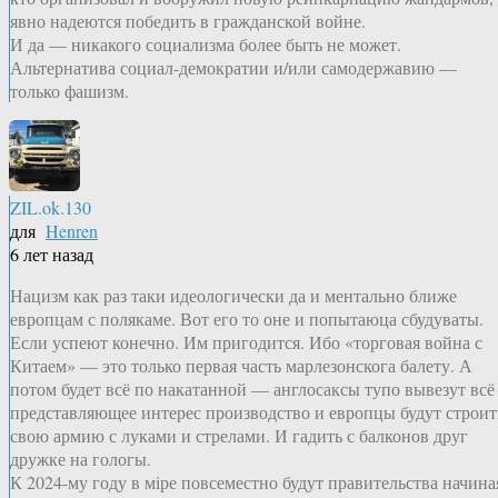
явно надеются победить в гражданской войне.
И да — никакого социализма более быть не может.
Альтернатива социал-демократии и/или самодержавию —
только фашизм.
ZIL.ok.130
для
Henren
6 лет назад
Нацизм как раз таки идеологически да и ментально ближе
европцам с полякаме. Вот его то оне и попытаюца сбудуваты.
Если успеют конечно. Им пригодится. Ибо «торговая война с
Китаем» — это только первая часть марлезонскога балету. А
потом будет всё по накатанной — англосаксы тупо вывезут всё
представляющее интерес производство и европцы будут строит
свою армию с луками и стрелами. И гадить с балконов друг
дружке на гологы.
К 2024-му году в мiре повсеместно будут правительства начина