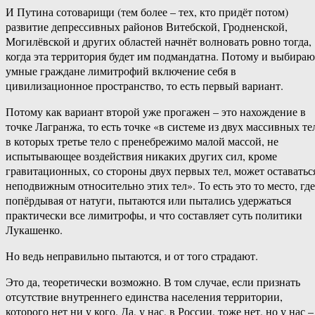
И Путина сотоварищи (тем более – тех, кто придёт потом)
развитие депрессивных районов Витебской, Гродненской,
Могилёвской и других областей начнёт волновать ровно тогда,
когда эта территория будет им подмандатна. Потому и выбираю
умные граждане лимитрофий включение себя в
цивилизационное пространство, то есть первый вариант.
Потому как вариант второй уже прогажен – это нахождение в
точке Лагранжа, то есть точке «в системе из двух массивных те
в которых третье тело с пренебрежимо малой массой, не
испытывающее воздействия никаких других сил, кроме
гравитационных, со стороны двух первых тел, может оставатьс
неподвижным относительно этих тел». То есть это то место, где
попёрдывая от натуги, пытаются или пытались удержаться
практически все лимитрофы, и что составляет суть политики
Лукашенко.
Но ведь неправильно пытаются, и от того страдают.
Это да, теоретически возможно. В том случае, если признать
отсутствие внутреннего единства населения территории,
которого нет ни у кого. Да, у нас, в России, тоже нет, но у нас –