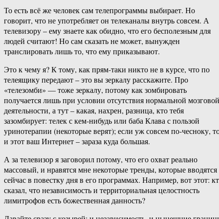
То есть всё же человек сам телепрограммы выбирает. Но
говорит, что не употребляет он телеканалы внутрь совсем. А
телевизору – ему знаете как обидно, что его бесполезным для
людей считают! Но сам сказать не может, вынужден
транслировать лишь то, что ему приказывают.
Это к чему я? К тому, как прям-таки никто не в курсе, что по
телеящику передают – это вы зеркалу расскажите. Про
«телезомби» — тоже зеркалу, потому как зомбировать
получается лишь при условии отсутствия нормальной мозгово
деятельности, а тут – какая, нахрен, разница, кто тебя
зазомбирует: телек с кем-нибудь или баба Клава с пользой
уринотерапии (некоторые верят); если уж совсем по-чесноку, т
и этот ваш Интернет – зараза куда большая.
А за телевизор я заговорил потому, что его охват реально
массовый, и нравятся мне некоторые тренды, которые вводятся
сейчас в повестку дня в его программах. Например, вот этот: к
сказал, что независимость и территориальная целостность
лимитрофов есть божественная данность?
Давайте сразу с козырей: и независимость, и нынешние границ