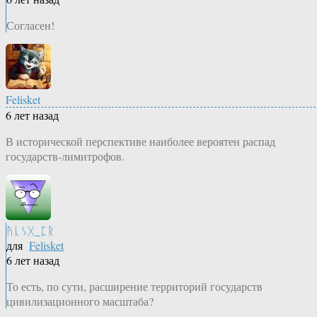
Согласен!
Felisket
6 лет назад
В исторической перспективе наиболее вероятен распад
государств-лимитрофов.
ᚤᚳᛊᚷ_ᛈᚱ
для
Felisket
6 лет назад
То есть, по сути, расширение территорий государств
цивилизационного масштаба?