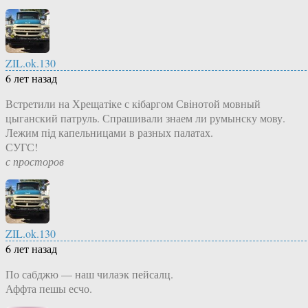
ZIL.ok.130
6 лет назад
Встретили на Хрещатiке с кiбаргом Свiнотой мовный
цыганский патруль. Спрашивали знаем ли румынску мову.
Лежим пiд капельницами в разных палатах.
СУГС!
с просторов
ZIL.ok.130
6 лет назад
По сабджю — наш чилаэк пейсалц.
Аффта пешы есчо.