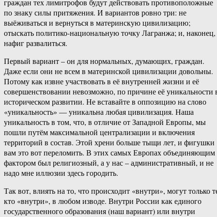
граждан тех лимитрофов будут действовать противоположные
по знаку силы притяжения. И вариантов ровно три: не
выёживаться и вернуться в материнскую цивилизацию;
отыскать политико-национальную точку Лагранжа; и, наконец,
нафиг развалиться.
Первый вариант – он для нормальных, думающих, граждан.
Даже если они не всем в материнской цивилизации довольны.
Потому как извне участвовать в её внутренней жизни и её
совершенствовании невозможно, по причине её уникальности 
историческом развитии. Не вставайте в оппозицию на слово
«уникальность» — уникальна любая цивилизация. Наша
уникальность в том, что, в отличие от Западной Европы, мы
пошли путём максимальной централизации и включения
территорий в состав. Этой хрени больше тыщи лет, и фигушки
вам это вот переломить. В этих самых Европах объединяющим
фактором был религиозный, а у нас – административный, и не
надо мне иллюзии здесь городить.
Так вот, влиять на то, что происходит «внутри», могут только т
кто «внутри», в любом изводе. Внутри России как единого
государственного образования (наш вариант) или внутри