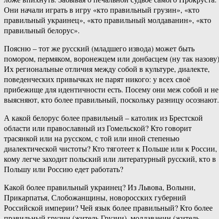
Они начали играть в игру «кто правильный грузин», «кто
правильный украинец», «кто правильный молдаванин», «кто
правильный белорус».
Поясню – тот же русский (младшего извода) может быть
помором, пермяком, воронежцем или донбасцем (ну так назову)
Их региональные отличия между собой в культуре, диалекте,
поведенческих привычках не парят никого: у всех своё
прибежище для идентичности есть. Посему они меж собой и не
выясняют, кто более правильный, поскольку разницу осознают.
А какой белорус более правильный – католик из Брестской
области или православный из Гомельской? Кто говорит
трасянкой или на русском, с той или иной степенью
диалектической чистоты? Кто тяготеет к Польше или к России,
кому легче заходит польский или литературный русский, кто в
Польшу или Россию едет работать?
Какой более правильный украинец? Из Львова, Волыни,
Прикарпатья, Слобожанщины, новоросских губерний
Российской империи? Чей язык более правильный? Кто более
правильный грузин (житель Грузии), молдаванин (житель