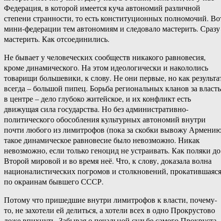
Федерация, в которой имеется куча автономий различной
степени странности, то есть конституционных полномочий. Во
мини-федерации тем автономиям и следовало мастерить. Сразу
мастерить. Как отсоединились.
Не бывает у человеческих сообществ никакого равновесия,
кроме динамического. На этом идеологически и накололись
товарищи большевики, к слову. Не они первые, но как результа
всегда – большой пипец. Борьба региональных кланов за власть
в центре – дело глубоко житейское, и их конфликт есть
движущая сила государства. Но без административно-
политического обособления культурных автономий внутри
почти любого из лимитрофов (пока за скобки вывожу Армению
такое динамическое равновесие было невозможно. Никак
невозможно, если только геноцид не устраивать. Как поляки до
Второй мировой и во время неё. Что, к слову, доказала волна
националистических погромов и столкновений, прокатившаяс
по окраинам бывшего СССР.
Потому что пришедшие внутри лимитрофов к власти, почему-
то, не захотели ей делиться, а хотели всех в одно Прокрустово
ложе впихнуть. Забывая о печальной судьбе самого Прокруста.