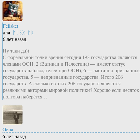
Felisket
для
ᚤᚳᛊᚷ_ᛈᚱ
6 лет назад
Ну таки да))
С формальной точки зрения сегодня 193 государства являются
членами ООН, 2 (Ватикан и Палестина) — имеют статус
государств-наблюдателей при ООН), 6 — частично признанны
государства, 5 — непризнанные государства. Итого 206
государств. А сколько из этих 206 государств являются
реальными акторами мировой политики? Хорошо если десяток
полтора наберётся…
Gena
6 лет назад