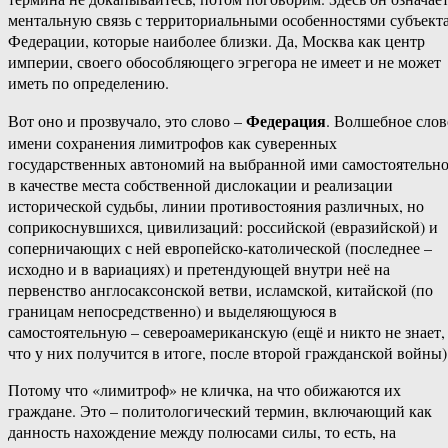
ментальную связь с территориальными особенностями субъект
Федерации, которые наиболее близки. Да, Москва как центр
империи, своего обособляющего эгрегора не имеет и не может
иметь по определению.
Федерация
Вот оно и прозвучало, это слово –
. Волшебное слов
имени сохранения лимитрофов как суверенных
государственных автономий на выбранной ими самостоятельно
в качестве места собственной дислокации и реализации
исторической судьбы, линии противостояния различных, но
соприкоснувшихся, цивилизаций: российской (евразийской) и
соперничающих с ней европейско-католической (последнее –
исходно и в вариациях) и претендующей внутри неё на
первенство англосаксонской ветви, исламской, китайской (по
границам непосредственно) и выделяющуюся в
самостоятельную – североамериканскую (ещё и никто не знает,
что у них получится в итоге, после второй гражданской войны)
Потому что «лимитроф» не кличка, на что обижаются их
граждане. Это – политологический термин, включающий как
данность нахождение между полюсами силы, то есть, на