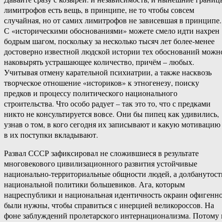
лимитрофов есть вещь, в принципе, не то чтобы совсем
случайная, но от самих лимитрофов не зависевшая в принципе.
С «историческими обоснованиями» можете смело идти нахрен
бодрым шагом, поскольку за несколько тысяч лет более-менее
достоверно известной людской истории тех обоснований можн
наковырять устрашающее количество, причём – любых.
Учитывая отмену карательной психиатрии, а также насквозь
творческое отношение «историков» к этногенезу, поиску
предков и процессу политического национального
строительства. Что особо радует – так это то, что с предками
никто не консультируется вовсе. Они бы пипец как удивились,
узнав о том, в кого сегодня их записывают и какую мотивацию
в их поступки вкладывают.
Развал СССР зафиксировал не сложившиеся в результате
многовекового цивилизационного развития устойчивые
национально-территориальные общности людей, а долбанутост
национальной политики большевиков. Ага, которым
нацреспублики и национальная идентичность окраин офигенн
были нужны, чтобы справиться с инерцией великороссов. На
фоне заблуждений пролетарского интернационализма. Потому 