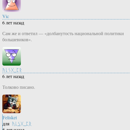
Vic
6 лет назад
Сам же и ответил — «долбанутость национальной политики
большевиков».
ᚤᚳᛊᚷ_ᛈᚱ
6 лет назад
Толково писано.
Felisket
для
ᚤᚳᛊᚷ_ᛈᚱ
6 лет назад