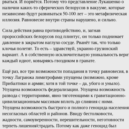
рваться. И порвётся. Потому что представление Лукашенко о
наличии каких-то сферических белорусов в вакууме, которые
независимо будут развиваться 50-100 лет – это метафизическая
иллюзия. Равновесие внутри страны нарушено, и сильно.
Сила действия равна противодействию, и, загнав
пророссийских белорусов под плинтус, он только поднимает
давление в закрытом наглухо сосуде. Рванёт так, что только
клочья полетят. То есть – здравствуй, украино-грузинский
вариант. А в собственную исключительную уникальность вери
каждый идиот, ковыряясь гвоздиком в гранате.
Ещё раз, все три возможности попадания в точку равновесия, в
точку Лагранжа лимитрофами упущены (возможно, кроме
Прибалтики и армян; хотя в той точке – да, убого и уныло).
Упущена возможность федерализации. Упущена возможность
развода с территориями, явно тяготеющими к гравитационно-
цивилизационным массивам вплоть до слияния с ними.
Упущена возможность быстрого и полного геноцида населения
несогласных областей и районов. Ввиду бестолковости,
жадности, самоуверенности, нерешительности, неготовности
терпеть лишения/страдать. Потому как даже геноцид был