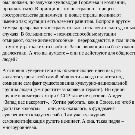
был должен, по задумке кукловодов Горбачёва и компании,
продолжаться). В принципе, это не страшно – процесс
госстроительства динамичен, и новые страны возникают
именно так; мутации есть элемент развития. Вопрос в другом –
химера превращается в страну только в исключительно удачны
случаях. В большинстве – нежизнеспособные мутации
отмирают, более жизнеспособные – перерождаются, в том числ
– путём утрат каких-то свойств. Закон эволюции на базе законо
диалектики. А что вы думаете – они не действуют для общност
людей?
А основой суверенитета как объединяющей идеи как раз
является угроза этой самой общности – когда ставится под
сомнение сам факт существования культурно-национальной
группы людей (уж простите за корявый термин). Ни одной
группе в лимитрофах при СССР такое не грозило. А идеи
«Запад нас накормит», «Хотим работать, как в Союзе, но чтоб в
достатке колбасы» — они, как оказалось, в фундамент
суверенитета кладутся слабо. Там уже культурная
самоидентификация рулить начинает. А она, такая падла –
многоуровневая.