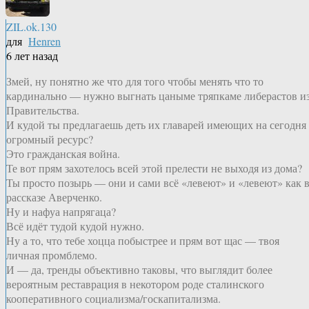
ZIL.ok.130
для
Henren
6 лет назад
Змей, ну понятно же что для того чтобы менять что то
кардинально — нужно выгнать цаныме тряпкаме либерастов и
Правительства.
И кудой ты предлагаешь деть их главарей имеющих на сегодня
огромный ресурс?
Это гражданская война.
Те вот прям захотелось всей этой прелести не выходя из дома?
Ты просто позырь — они и сами всё «левеют» и «левеют» как 
рассказе Аверченко.
Ну и нафуа напрягаца?
Всё идёт тудой кудой нужно.
Ну а то, что тебе хоцца побыстрее и прям вот щас — твоя
личная промблемо.
И — да, тренды объективно таковы, что выглядит более
вероятным реставрация в некотором роде сталинского
кооперативного социализма/госкапитализма.