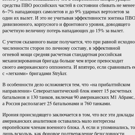
средства ПВО российских частей в состоянии сбивать не менее
6−7% нападающих самолетов и до 9% ударных вертолетов за
один их вылет. И это не учитывая эффективности зонтика ПВ
дивизионного, корпусного и фронтового уровня, доводящего
расчетную величину потерь нападающих до 15% за вылет.
С учетом сказанного выше получается, что при равной исходн
численности сторон по личному составу, в эффективной
огневой мощи средняя расчетная стандартная российская
механизированная бригада больше чем втрое превосходит
своего американского оппонента. И впятеро, если сравнивать е
с «легкими» бригадами Stryker.
В особенности дело осложняется тем, что «на прибалтийском
направлении» Североатлантический блок имеет 15 расчетных
батальонов и 130 танков, включая 90 американских М1 Абрамс,
а Россия располагает 25 батальонами и 760 танками.
Ирония происходящего заключается в том, что все эти доклады
американских аналитиков оставались мало интересны
европейским членам военного блока. А если и упоминались, то
лишь вскользь, как фоновое подтверждение безусловности