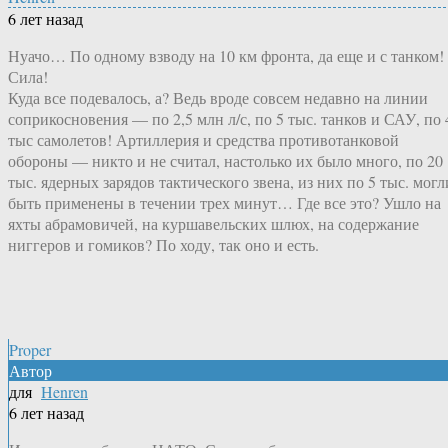
6 лет назад
Нуачо… По одному взводу на 10 км фронта, да еще и с танком!
Сила!
Куда все подевалось, а? Ведь вроде совсем недавно на линии
соприкосновения — по 2,5 млн л/с, по 5 тыс. танков и САУ, по 
тыс самолетов! Артиллерия и средства противотанковой
обороны — никто и не считал, настолько их было много, по 20
тыс. ядерных зарядов тактического звена, из них по 5 тыс. могл
быть применены в течении трех минут… Где все это? Ушло на
яхты абрамовичей, на куршавельских шлюх, на содержание
ниггеров и гомиков? По ходу, так оно и есть.
Proper
Автор
для
Henren
6 лет назад