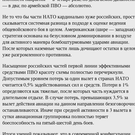
— в два; по армейской ПВО — абсолютно.
Не то что бы части НАТО кардинально хуже российских, прост
сказывается системная разница в подходе к оценке ведения
общевойскового боя в целом. Американская (шире — западная)
стратегия основана на безусловном доминировании в воздухе
для активного маневра бомбоштурмовыми ударами авиации.
После которых наземные части лишь дочищают остатки в цело
уже разгромленного противника.
Насыщение российских частей первой линии эффективными
средствами ПВО красоту схемы полностью перечеркнули.
Допустимым уровнем потерь за один вылет в странах НАТО
считается 0,5% задействованных сил и средств. Потери в 1%
определяются как тяжелые, после которых часть нуждается в
длительном отдыхе. В случае потерь, превышающих 3,5% за
вылет действия авиации на данном направлении безоговорочн
останавливаются. Иначе при средней активности в 3 вылета в
сутки авиационная группировка полностью теряет
боеспособность на пятый-шестой день боев.
Итоги учений показывают, что в современной конфигурации