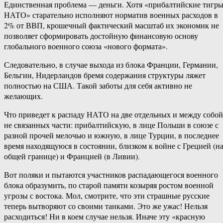
Единственная проблема — деньги. Хотя «прибалтийские тигр
НАТО» старательно исполняют норматив военных расходов в
2% от ВВП, крошечный фактический масштаб их экономик не
позволяет сформировать достойную финансовую основу
глобального военного союза «нового формата».
Следовательно, в случае выхода из блока Франции, Германии,
Бельгии, Нидерландов бремя содержания структуры ляжет
полностью на США. Такой заботы для себя активно не
желающих.
Что приведет к распаду НАТО на две отдельных и между собой
не связанных части: прибалтийскую, в лице Польши в союзе с
разной прочей мелочью и южную, в лице Турции, в последнее
время находящуюся в состоянии, близком к войне с Грецией (н
общей границе) и Францией (в Ливии).
Вот поляки и пытаются участников распадающегося военного
блока образумить, по старой памяти козыряя ростом военной
угрозы с востока. Мол, смотрите, что эти страшные русские
теперь вытворяют со своими танками. Это же ужас! Нельзя
расходиться! Ни в коем случае нельзя. Иначе эту «красную