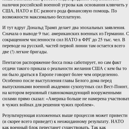
наличия российской военной угрозы как основания клянчить у
США, НАТО и ЕС разного рода финансовую помощь. По
возможности максимально бесплатную.
И тут вдруг Дональд Трамп делает два эпохальных заявления.
Сначала о выводе 9 тыс. американских военных из Германии. 
сокращением численности сил НАТО в ФРГ до 25 тыс. чел. В
переводе на русский, частей первой линии там остается всего
две (!) легкие бригады.
Пентагон распоряжение босса пока саботирует, но сам факт
отдачи такого приказа о реальности желания США с кем бы то
ни было драться в Европе говорит более чем определенно.
Особенно после выступления главы Белого дома перед
выпускниками военной академии сухопутных сил Вест-Поинт,
на котором верховный главнокомандующий вооруженными
силами прямо сказал: «Америка больше не намерена участвова
в чужих войнах для решения чужих проблем».
Результирующая изложенных выше процессов может привести
(и скорее всего приведет) к неожиданному результату. НАТО
как военный блок перестанет существовать. Так как