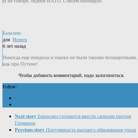
И не говори, бедное НАТО. Совсем обнищало.
Базилевс
для
Henren
6 лет назад
Никогда еще пиндосы и пшеки не были такими беззащитными,
как при Путине!
Чтобы добавить комментарий, надо залогиниться.
Follow:
Next story
Евросоюз готовится ввести санкции против
Германии
Previous story
Популярность высшего образования упала