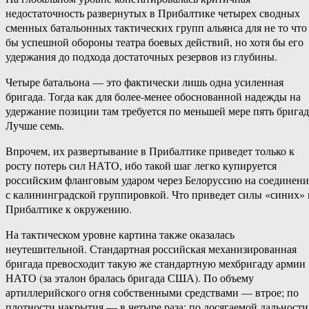
недостаточность развернутых в Прибалтике четырех сводных
сменных батальонных тактических групп альянса для не то что
бы успешной обороны театра боевых действий, но хотя бы его
удержания до подхода достаточных резервов из глубины.
Четыре батальона — это фактически лишь одна усиленная
бригада. Тогда как для более-менее обоснованной надежды на
удержание позиции там требуется по меньшей мере пять бригад
Лучше семь.
Впрочем, их развертывание в Прибалтике приведет только к
росту потерь сил НАТО, ибо такой шаг легко купируется
российским фланговым ударом через Белоруссию на соединени
с калининградской группировкой. Что приведет силы «синих» 
Прибалтике к окружению.
На тактическом уровне картина также оказалась
неутешительной. Стандартная российская механизированная
бригада превосходит такую же стандартную мехбригаду армии
НАТО (за эталон бралась бригада США). По объему
артиллерийского огня собственными средствами — втрое; по
плотности накрытия — в четыре раза; по досягаемой дальности