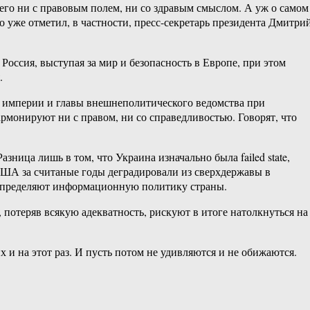
го ни с правовым полем, ни со здравым смыслом. А уж о самом
 уже отметил, в частности, пресс-секретарь президента Дмитри
Россия, выступая за мир и безопасность в Европе, при этом
.
 империи и главы внешнеполитического ведомства при
армонируют ни с правом, ни со справедливостью. Говорят, что
ница лишь в том, что Украина изначально была failed state,
ША за считаные годы деградировали из сверхдержавы в
й определяют информационную политику страны.
, потеряв всякую адекватность, рискуют в итоге натолкнуться на
 и на этот раз. И пусть потом не удивляются и не обижаются.