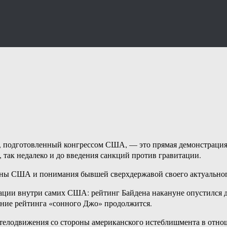
 подготовленный конгрессом США, — это прямая демонстрация 
 так недалеко и до введения санкций против гравитации.
ороны США и понимания бывшей сверхдержавой своего актуальног
уации внутри самих США: рейтинг Байдена накануне опустился 
дение рейтинга «сонного Джо» продолжится.
телодвижения со стороны американского истеблишмента в отнош