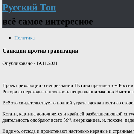
Русский Топ
всё самое интересное
Политика
Санкции против гравитации
Опубликовано
·
19.11.2021
Проект резолюции о непризнании Путина президентом России,
Риторика переходит в плоскость непризнания законов Ньютона,
Всё это свидетельствует о полной утрате адекватности со ст
Кстати, картина дополняется и крайней разбалансировкой сит
деятельность одобряют всего 36% американцев, и, похоже, па
Видимо, отсюда и проистекают настолько нервные и странные 