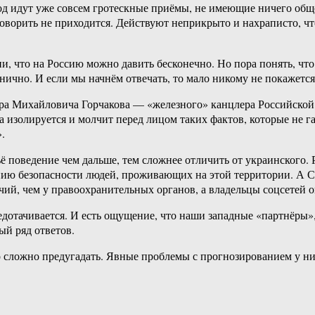
д идут уже совсем гротескные приёмы, не имеющие ничего обще
оворить не приходится. Действуют неприкрыто и нахраписто, что
, что на Россию можно давить бесконечно. Но пора понять, что 
нично. И если мы начнём отвечать, то мало никому не покажется
ра Михайловича Горчакова — «железного» канцлера Российской
на изолируется и молчит перед лицом таких фактов, которые не г
.
оведение чем дальше, тем сложнее отличить от украинского. Раз
ию безопасности людей, проживающих на этой территории. А С
омочий, чем у правоохранительных органов, а владельцы соцсете
редотачивается. И есть ощущение, что наши западные «партнёры»
й ряд ответов.
о сложно предугадать. Явные проблемы с прогнозированием у них