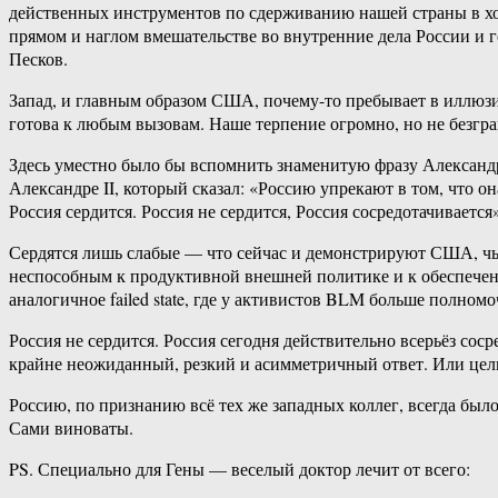
действенных инструментов по сдерживанию нашей страны в хо
прямом и наглом вмешательстве во внутренние дела России и г
Песков.
Запад, и главным образом США, почему-то пребывает в иллюзии
готова к любым вызовам. Наше терпение огромно, но не безгра
Здесь уместно было бы вспомнить знаменитую фразу Александ
Александре II, который сказал: «Россию упрекают в том, что о
Россия сердится. Россия не сердится, Россия сосредотачивается»
Сердятся лишь слабые — что сейчас и демонстрируют США, чьё п
неспособным к продуктивной внешней политике и к обеспечен
аналогичное failed state, где у активистов BLM больше полн
Россия не сердится. Россия сегодня действительно всерьёз сос
крайне неожиданный, резкий и асимметричный ответ. Или целы
Россию, по признанию всё тех же западных коллег, всегда был
Сами виноваты.
PS. Специально для Гены — веселый доктор лечит от всего: