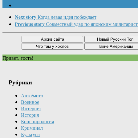
Next story
Когда левая идея побеждает
Previous story
Совместный удар по японским милитарис
Привет, гость!
Рубрики
Авто/мото
Военное
Интернет
История
Конспирология
Криминал
Культура