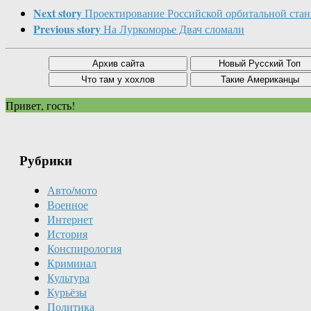
Next story
Проектирование Российской орбитальной ста
Previous story
На Луркоморье Двач сломали
Привет, гость!
Рубрики
Авто/мото
Военное
Интернет
История
Конспирология
Криминал
Культура
Курьёзы
Политика