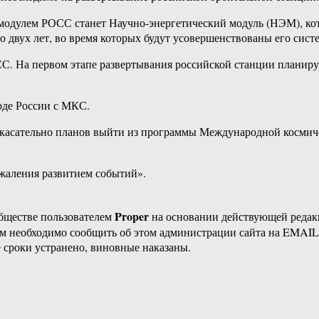
модулем РОСС станет Научно-энергетический модуль (НЭМ), кот
 двух лет, во время которых будут усовершенствованы его сист
. На первом этапе развертывания российской станции планирует
оде России с МКС.
асательно планов выйти из программы Международной космичес
жаления развитием событий».
Proper
бществе пользователем
на основании действующей реда
ам необходимо сообщить об этом администрации сайта на EMAI
 сроки устранено, виновные наказаны.