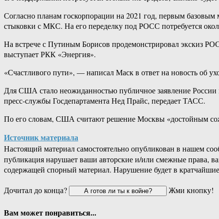
Согласно планам госкорпорации на 2021 год, первым базовым 
стыковки с МКС. На его переделку под РОСС потребуется около
На встрече с Путиным Борисов продемонстрировал экскиз РОСС
выступает РКК «Энергия».
«Счастливого пути», — написал Маск в ответ на новость об ух
Для США стало неожиданностью публичное заявление России к
пресс-службы Госдепартамента Нед Прайс, передает ТАСС.
По его словам, США считают решение Москвы «достойным со
Источник материала
Настоящий материал самостоятельно опубликован в нашем соо
публикация нарушает ваши авторские и/или смежные права, в
содержащей спорный материал. Нарушение будет в кратчайшие
Дочитал до конца?
Жми кнопку!
Вам может понравиться...