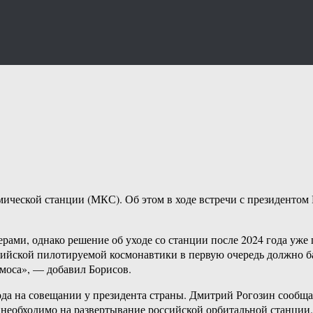
мической станции (МКС). Об этом в ходе встречи с президенто
нерами, однако решение об уходе со станции после 2024 года уж
ийской пилотируемой космонавтики в первую очередь должно ба
смоса», — добавил Борисов.
года на совещании у президента страны. Дмитрий Рогозин сообща
ет необходимо на развертывание российской орбитальной станции.