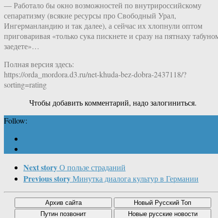
— Работало бы окно возможностей по внутрироссийскому
сепаратизму (всякие ресурсы про Свободный Урал,
Ингерманландию и так далее), а сейчас их хлопнули оптом
приговаривая «только сука пискнете и сразу на пятнаху табуно
заедете»…
Полная версия здесь:
https://orda_mordora.d3.ru/net-khuda-bez-dobra-2437118/?
sorting=rating
Чтобы добавить комментарий, надо залогиниться.
Follow:
Next story
О пользе страданий
Previous story
Минутка диалога культур в Германии