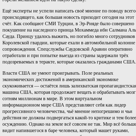
Ещё эксперты не успели написать своё мнение по поводу всего
происходящего, как большая новость приходит сегодня на этот
счёт. Как сообщают СМИ Турции, в Эр-Рияде было совершено
покушение на наследного принца Мохаммеда ибн Салмана Аль
Сауда. Принцу удалось выжить, но погибло много сотрудников
Королевской гвардии, которые ехали в автомобильной колонне
сопровождения. Спецслужбы Саудовской Аравии оперативно
отработали и при попытке выезда из страны задержали трёх
подозреваемых в теракте, которые оказались гражданами США
Власти США не умеют проигрывать. Поле реальных
экономических достижений в американской экономике
скукоживается — остаётся лишь залихватская пропагандистска
машина США, которая продолжает вещать и обрабатывать моз
сотням миллионам в мире. В этом виртуальном
информационном мире США представляют себя как лидер
прогрессивного человечества, чьё мнение непогрешимо и чьи
действия не должны подвергаться какой-то критике и тем боле
осуждению. Однако на земле всё совсем не так. Мир всё больш
видит напившегося в баре человека, который машет руками,