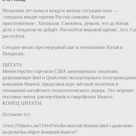
Несколько лет назад в воздухе витала ситуация типа —
«пендосы вводят против России санкции. Китаю
приготовиться». Хихикали. Смеялись, думали, что до Китая
дело у пендосов не дойдёт. Рассосётся мировой кризис. Ага. С
рассосётся.
Сегодня читаю про очередной шаг в отношениях Китая и
Пендосии:
ЦИТАТА
Министерство торговли США аннулировало лицензии,
разрешающие Intel и Qualcomm экспортировать полупроводник
компании Huawei, продолжая курс жёсткой политики в
отношении китайского технологического лидера. Это затронет
поставки чипов для ноутбуков и смартфонов Huawei.
КОНЕЦ ЦИТАТЫ
Остльное тут:
хттпс://3dnews.ru/1104454/ssha-otozvali-litsenzii-intel-i-qualcomm-
na-postavku-chipov-kompanii-huawei?