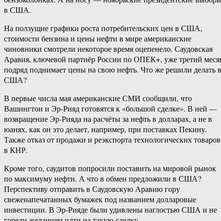
в США.
На ползущие графики роста потребительских цен в США,
стоимости бензина и цены нефти в мире американские
чиновники смотрели некоторое время оцепенело. Саудовская
Аравия, ключевой партнёр России по ОПЕК+, уже третий меся
подряд поднимает цены на свою нефть. Что же решили делать 
США?
В первые числа мая американские СМИ сообщили, что
Вашингтон и Эр-Рияд готовятся к «большой сделке». В ней —
возвращение Эр-Рияда на расчёты за нефть в долларах, а не в
юанях, как он это делает, например, при поставках Пекину.
Также отказ от продажи и реэкспорта технологических товаров
в КНР.
Кроме того, саудитов попросили поставить на мировой рынок
по максимуму нефти. А что в обмен предложили в США?
Перспективу отправить в Саудовскую Аравию гору
свеженапечатанных бумажек под названием долларовые
инвестиции. В Эр-Рияде были удивлены наглостью США и не
горели желанием идти на такую сделку.