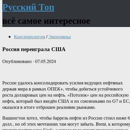
Русский Топ
всё самое интересное
Конспирология
/
Экономика
Россия переиграла США
Опубликовано
·
07.05.2024
России удалось консолидировать усилия ведущих нефтяных
держав мира в рамках ОПЕК+, чтобы добиться устойчивого
роста долларовых цен на нефть. «Потолок» цен на российскую
нефть, который был введён CША и их союзниками по G7 и ЕС
оказался в итоге отброшен реалиями рынками.
Вашингтон хотел, чтобы баррель нефти из России стоил ниже 
долл., но об этих мечтаниях там могут забыть. Brent, к котором
привязывается цена Urals, с начала года имеет среднюю цену в