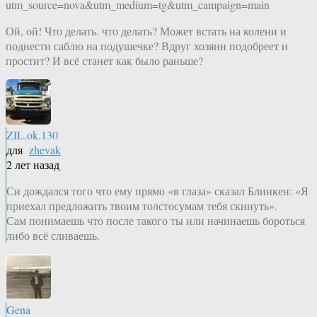
utm_source=nova&utm_medium=tg&utm_campaign=main
Ой, ой! Что делать. что делать? Может встать на колени и
поднести саблю на подушечке? Вдруг хозяин подобреет и
простит? И всё станет как было раньше?
ZIL.ok.130
для
zhevak
2 лет назад
Си дождался того что ему прямо «в глаза» сказал Блинкен: «Я
приехал предложить твоим толстосумам тебя скинуть».
Сам понимаешь что после такого ты или начинаешь бороться
либо всё сливаешь.
Gena