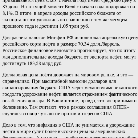
85 долл. На текущий момент Brent с начала года подорожал на
8,1%. В итоге, в апреле доходы российского бюджета от
экспорта нефти удвоились по сравнению с тем же месяцем
прошлого года и достигли 1,05 трлн руб.
Для расчёта налогов Минфин РФ использовал апрельскую цен
российского сорта нефти в размере 70,34 долл./баррель.
Российское финансовое ведомство прогнозирует, что по итогу
мая дополнительные доходы бюджета от экспорта нефти могут
достигнуть 183,58 млрд руб.
Долларовая цена нефти дорожает на мировом рынке, и это —
справедливо. При масштабной эмиссии долларов для
финансирования бюджета США через механизм американского
госдолга удорожание нефти является отражением фактического
ослабления доллара. В Вашингтоне, правда, это воспринимают
болезненно. Там считают, что в рамках соглашения ОПЕК+
случился сговор чуть ли не против интересов США.
Дело в том, что инфляция в США не унимается, а удорожание
нефти в мире сулит более высокие цены на американских
бензоколонках. А на носу — ноябрьские президентские выбор