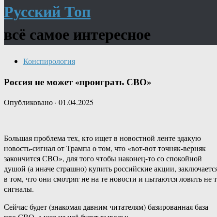
Русский Топ
всё самое интересное
Конспирология
Россия не может «проиграть СВО»
Опубликовано
·
01.04.2025
Большая проблема тех, кто ищет в новостной ленте эдакую
новость-сигнал от Трампа о том, что «вот-вот точняк-верняк
закончится СВО», для того чтобы наконец-то со спокойной
душой (а иначе страшно) купить российские акции, заключаетс
в том, что они смотрят не на те новости и пытаются ловить не т
сигналы.
Сейчас будет (знакомая давним читателям) базированная база
про СВО, а уже из неё будут выводы: