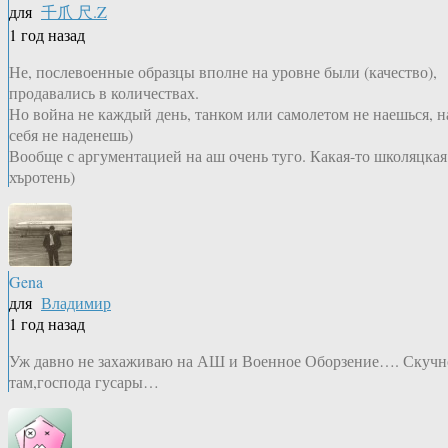
для
千爪 尺.Z
1 год назад
Не, послевоенные образцы вполне на уровне были (качество),
продавались в количествах.
Но война не каждый день, танком или самолетом не наешься, н
себя не наденешь)
Вообще с аргументацией на аш очень туго. Какая-то школяцкая
хъротень)
Gena
для
Владимир
1 год назад
Уж давно не захаживаю на АШ и Военное Оборзение…. Скучн
там,господа гусары…