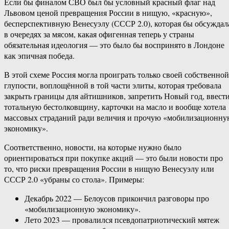
Если бы финалом СВО был бы условный красный флаг над
Львовом ценой превращения России в нищую, «красную»,
бесперспективную Венесуэлу (СССР 2.0), которая бы обсуждал
в очередях за мясом, какая офигенная теперь у страны
обязательная идеология — это было бы воспринято в Лондоне
как эпичная победа.
В этой схеме Россия могла проиграть только своей собственной
глупости, воплощённой в той части элиты, которая требовала
закрыть границы для айтишников, запретить Новый год, ввест
тотальную бестолковщину, карточки на масло и вообще хотела
массовых страданий ради величия и прочую «мобилизационн
экономику».
Соответственно, новости, на которые нужно было
ориентироваться при покупке акций — это были новости про
то, что риски превращения России в нищую Венесуэлу или
СССР 2.0 «убраны со стола». Примеры:
Декабрь 2022 — Белоусов прикончил разговоры про
«мобилизационную экономику».
Лето 2023 — провалился псевдопатриотический мятеж