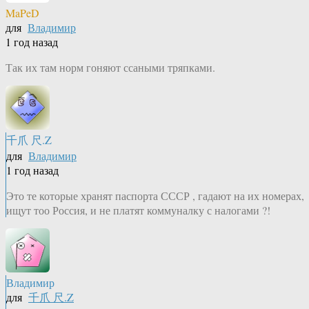
MaPeD
для
Владимир
1 год назад
Так их там норм гоняют ссаными тряпками.
千爪 尺.Z
для
Владимир
1 год назад
Это те которые хранят паспорта СССР , гадают на их номерах,
ищут тоо Россия, и не платят коммуналку с налогами ?!
Владимир
для
千爪 尺.Z