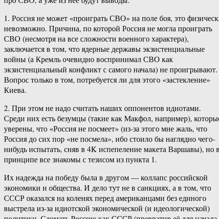
1. Россия не может «проиграть СВО» на поле боя, это физичес
невозможно. Причина, по которой Россия не могла проиграть
СВО (несмотря на все сложности военного характера),
заключается в том, что ядерные державы экзистенциальные
войны (а Кремль очевидно воспринимал СВО как
экзистенциальный конфликт с самого начала) не проигрывают.
Вопрос только в том, потребуется ли для этого «застекление»
Киева.
2. При этом не надо считать наших оппонентов идиотами.
Среди них есть безумцы (такие как Макфол, например), которы
уверены, что «Россия не посмеет» (из-за этого мне жаль, что
Россия до сих пор «не посмела», ибо стоило бы наглядно чего-
нибудь испытать, сняв в 4K испепеление макета Варшавы), но 
принципе все знакомы с тезисом из пункта 1.
Их надежда на победу была в другом — коллапс российской
экономики и общества. И дело тут не в санкциях, а в том, что
СССР оказался на коленях перед американцами без единого
выстрела из-за идиотской экономической (и идеологической)
политики. Сломать Россию как СССР (превратив её для начала