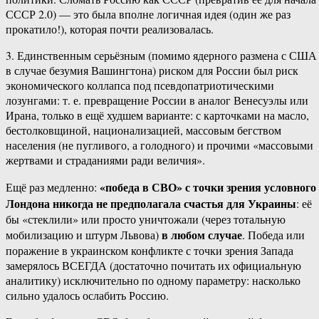
СССР 2.0) — это была вполне логичная идея (один же раз
прокатило!), которая почти реализовалась.
3. Единственным серьёзным (помимо ядерного размена с США
в случае безумия Вашингтона) риском для России был риск
экономического коллапса под псевдопатриотическими
лозунгами: т. е. превращение России в аналог Венесуэлы или
Ирана, только в ещё худшем варианте: с карточками на масло,
бестолковщиной, национализацией, массовым бегством
населения (не пугливого, а голодного) и прочими «массовыми
жертвами и страданиями ради величия».
«победа в СВО» с точки зрения условного
Ещё раз медленно:
Лондона никогда не предполагала счастья для Украины
: её
бы «стеклили» или просто уничтожали (через тотальную
в любом случае
мобилизацию и штурм Львова)
. Победа или
поражение в украинском конфликте с точки зрения Запада
замерялось ВСЕГДА (достаточно почитать их официальную
аналитику) исключительно по одному параметру: насколько
сильно удалось ослабить Россию.