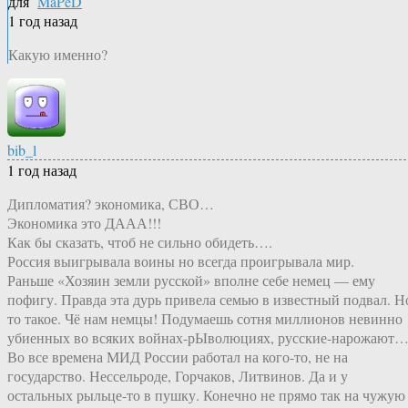
для
MaPeD
1 год назад
Какую именно?
bib_l
1 год назад
Дипломатия? экономика, СВО…
Экономика это ДААА!!!
Как бы сказать, чтоб не сильно обидеть….
Россия выигрывала воины но всегда проигрывала мир.
Раньше «Хозяин земли русской» вполне себе немец — ему
пофигу. Правда эта дурь привела семью в известный подвал. Н
то такое. Чё нам немцы! Подумаешь сотня миллионов невинно
убиенных во всяких войнах-рЫволюциях, русские-нарожают…
Во все времена МИД России работал на кого-то, не на
государство. Нессельроде, Горчаков, Литвинов. Да и у
остальных рыльце-то в пушку. Конечно не прямо так на чужую