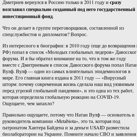
сразу
Дмитриев вернулся в Россию только в 2011 году и
возглавил специально созданный под него государственный
инвестиционный фонд
.
Что он делает в группе переговорщиков, составленной из
спецслужбистов и дипломатов? Вопрос.
Из интересного в биографии: в 2010 году (еще до возвращения 
РФ) попал в список «Молодых глобальных лидеров» Давосског
форума. И я бы обратил внимание на то, что в том же году
вместе с Дмитриевым в список Давосского форума попал Ната
Вулф. Вулф — один из самых влиятельных эпидемиологов в
мире. Его главная книга издана в 2011 году — «Вирусный
шторм: почему современная жизнь сделала наш вид уязвимым
перед угрозой глобальной пандемии», и это одна из тех работ,
которая определила глобальную реакцию на СOVID-19.
Ощущаете, чем запахло?
Правильно ощущаете, потому что Натан Вулф — основатель и
руководитель компании «Metabiota», это та, которая под
патронатом Хантера Байдена и за деньги USAID разместила
биолаборатории на Украине. Помните начало СВО и заявления