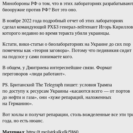
Минобороны РФ о том, что в этих лабораториях разрабатываю
биооружие против РФ? Вот это оно.
В ноябре 2022 года подробный отчет об этих лабораториях
сделал командующий РХБЗ генерал-лейтенант Игорь Кириллов
которого недавно во время теракта убили украинцы.
Кстати, вики-статьи о биолабораториях на Украине до сих пор
помечены как «теория заговора». Потому что педивикия сидит
на подсосе у сами понимаете кого.
В общем, у Дмитриева интереснейшие связи. Формат
переговоров «люди работают».
PS. Британский The Telegraph пишет: условия Трампа
по доступу к ресурсам Украины «касаются всего — от портов
до нефти и газа», они «хуже репараций, наложенных
на Германию».
Вот хохлы и получат репарации, столь вожделенные все эти тр
года, но есть нюанс.
Материал
: https://t.me/istrkalkglk/5860