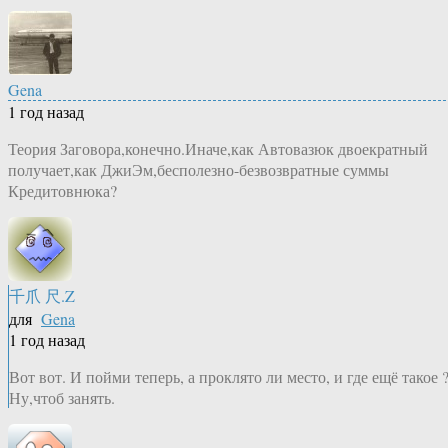
Gena
1 год назад
Теория Заговора,конечно.Иначе,как Автовазюк двоекратный
получает,как ДжиЭм,бесполезно-безвозвратные суммы
Кредитовнюка?
千爪 尺.Z
для
Gena
1 год назад
Вот вот. И пойми теперь, а проклято ли место, и где ещё такое 
Ну,чтоб занять.