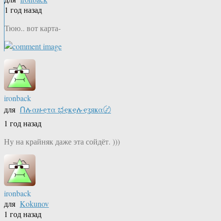
1 год назад
Тюю.. вот карта-
ironback
для
Ոሉαዙҿτα ಭҿҝҿሉҿʓяҝα〄
1 год назад
Ну на крайняк даже эта сойдёт. )))
ironback
для
Kokunov
1 год назад