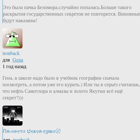
Это была пачка Беломора,случайно попалась.Больше такого
раскрытия государственных секретов не повторится. Виновны
будут наказаны!
ironback
для
Gena
1 год назад
Гена, в школе надо было в учебник географии сначала
посмотреть, а потом уже его курить.) Или ты в серьёз считаешь,
что нефть Самотлора и алмазы и золото Якутии всё ещё
секрет?)))
Ոሉαዙҿτα ಭҿҝҿሉҿʓяҝα〄
для
ironback