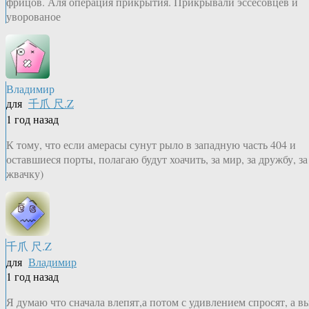
фрицов. Аля операция прикрытия. Прикрывали эссесовцев и
уворованое
Владимир
для
千爪 尺.Z
1 год назад
К тому, что если амерасы сунут рыло в западную часть 404 и
оставшиеся порты, полагаю будут хоачить, за мир, за дружбу, за
жвачку)
千爪 尺.Z
для
Владимир
1 год назад
Я думаю что сначала влепят,а потом с удивлением спросят, а в