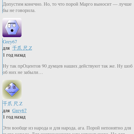
Допустим конечно. Но, то что порой Марго выносит — лучше
бы не говорила.
Grey67
для
千爪 尺.Z
1 год назад
Ну так прОцентов 90 думцев наших действуют так же. Ну шоб
об них не забыли…
千爪 尺.Z
для
Grey67
1 год назад
Эти вообще из народа и для народа, ага. Порой непонятно для
чьего народа. Для американского или израильского. Но для