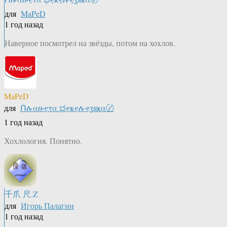
для
MaPeD
1 год назад
Наверное посмотрел на звёзды, потом на хохлов.
MaPeD
для
Ոሉαዙҿτα ಭҿҝҿሉҿʓяҝα〄
1 год назад
Хохлология. Понятно.
千爪 尺.Z
для
Игорь Палагин
1 год назад