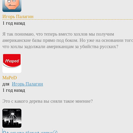
Игорь Палагин
1 год назад
Я так понимаю, что теперь вместо хохлов мы получим
американские базы прямо под боком. Но уже на основании того
что хохлы задолжали американцам за убийства русских?
MaPeD
для
Игорь Палагин
1 год назад
Это с какого дерева вы сняли такое мнение?
Ոሉαዙҿτα ಭҿҝҿሉҿʓяҝα〄