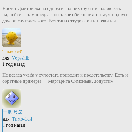
Насчет Дмитриева на одном из наших (ру) тг каналов есть
надпейси… там предлагают такое обиснения: он муж подруги
дочери самизаетекого. Вот типа оттудова он и появилси.
Тимо-фей
для
Vopsshik
1 год назад
Не всегда учеба у супостата приводит к предательству. Есть и
обратные примеры — Маргарита Симоньян, допустим.
千爪 尺.Z
для
Тимо-фей
1 год назад