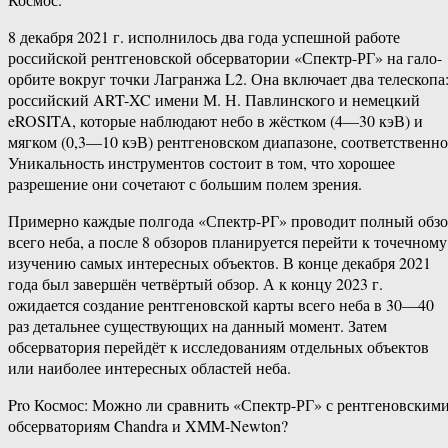
8 декабря 2021 г. исполнилось два года успешной работе
российской рентгеновской обсерватории «Спектр-РГ» на гало-
орбите вокруг точки Лагранжа L2. Она включает два телескопа
российский ART-XC имени М. Н. Павлинского и немецкий
eROSITA, которые наблюдают небо в жёстком (4—30 кэВ) и
мягком (0,3—10 кэВ) рентгеновском диапазоне, соответственно
Уникальность инструментов состоит в том, что хорошее
разрешение они сочетают с большим полем зрения.
Примерно каждые полгода «Спектр-РГ» проводит полный обз
всего неба, а после 8 обзоров планируется перейти к точечному
изучению самых интересных объектов. В конце декабря 2021
года был завершён четвёртый обзор. А к концу 2023 г.
ожидается создание рентгеновской карты всего неба в 30—40
раз детальнее существующих на данный момент. Затем
обсерватория перейдёт к исследованиям отдельных объектов
или наиболее интересных областей неба.
Pro Космос: Можно ли сравнить «Спектр-РГ» с рентгеновским
обсерваториям Chandra и XMM-Newton?