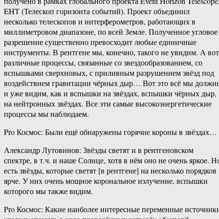
получено в рамках глобального проекта Event Horizon Telescope
EHT (Телескоп горизонта событий). Проект объединил
несколько телескопов и интерферометров, работающих в
миллиметровом диапазоне, по всей Земле. Полученное угловое
разрешение существенно превосходит любые единичные
инструменты. В рентгене мы, конечно, такого не увидим. А вот
различные процессы, связанные со звездообразованием, со
вспышками сверхновых, с приливным разрушением звёзд под
воздействием гравитации чёрных дыр… Вот это всё мы должн
и уже видим, как и вспышки на звёздах, вспышки чёрных дыр,
на нейтронных звёздах. Все эти самые высокоэнергетические
процессы мы наблюдаем.
Pro Космос: Были ещё обнаружены горячие короны в звёздах…
Александр Лутовинов: Звёзды светят и в рентгеновском
спектре, в т.ч. и наше Солнце, хотя в нём оно не очень яркое. Н
есть звёзды, которые светят [в рентгене] на несколько порядков
ярче. У них очень мощное корональное излучение, вспышки
которого мы также видим.
Pro Космос: Какие наиболее интересные переменные источник