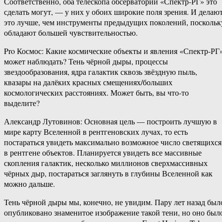
Соответственно, оба телескопа обсерватории «Спектр-РГ» это
сделать могут, — у них у обоих широкие поля зрения. И делаю
это лучше, чем инструменты предыдущих поколений, поскольк
обладают большей чувствительностью.
Pro Космос: Какие космические объекты и явления «Спектр-РГ
может наблюдать? Тень чёрной дыры, процессы
звездообразования, ядра галактик сквозь звёздную пыль,
квазары на далёких красных смещениях/больших
космологических расстояниях. Может быть, вы что-то
выделите?
Александр Лутовинов: Основная цель — построить лучшую в
мире карту Вселенной в рентгеновских лучах, то есть
постараться увидеть максимально возможное число светящихся
в рентгене объектов. Планируется увидеть все массивные
скопления галактик, несколько миллионов сверхмассивных
чёрных дыр, постараться заглянуть в глубины Вселенной как
можно дальше.
Тень чёрной дыры мы, конечно, не увидим. Пару лет назад был
опубликовано знаменитое изображение такой тени, но оно был