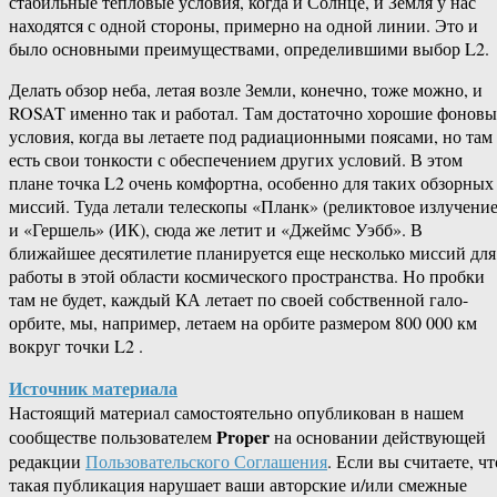
стабильные тепловые условия, когда и Солнце, и Земля у нас
находятся с одной стороны, примерно на одной линии. Это и
было основными преимуществами, определившими выбор L2.
Делать обзор неба, летая возле Земли, конечно, тоже можно, и
ROSAT именно так и работал. Там достаточно хорошие фоновы
условия, когда вы летаете под радиационными поясами, но там
есть свои тонкости с обеспечением других условий. В этом
плане точка L2 очень комфортна, особенно для таких обзорных
миссий. Туда летали телескопы «Планк» (реликтовое излучение
и «Гершель» (ИК), сюда же летит и «Джеймс Уэбб». В
ближайшее десятилетие планируется еще несколько миссий для
работы в этой области космического пространства. Но пробки
там не будет, каждый КА летает по своей собственной гало-
орбите, мы, например, летаем на орбите размером 800 000 км
вокруг точки L2 .
Источник материала
Настоящий материал самостоятельно опубликован в нашем
Proper
сообществе пользователем
на основании действующей
редакции
Пользовательского Соглашения
. Если вы считаете, чт
такая публикация нарушает ваши авторские и/или смежные