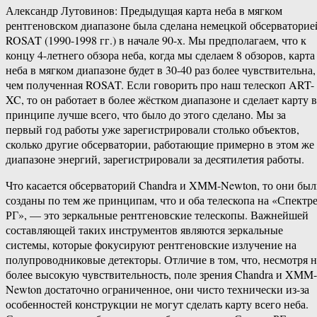
Александр Лутовинов: Предыдущая карта неба в мягком
рентгеновском диапазоне была сделана немецкой обсерваторие
ROSAT (1990-1998 гг.) в начале 90-х. Мы предполагаем, что к
концу 4-летнего обзора неба, когда мы сделаем 8 обзоров, карта
неба в мягком диапазоне будет в 30-40 раз более чувствительна,
чем полученная ROSAT. Если говорить про наш телескоп ART-
XC, то он работает в более жёстком диапазоне и сделает карту в
принципе лучше всего, что было до этого сделано. Мы за
первый год работы уже зарегистрировали столько объектов,
сколько другие обсерватории, работающие примерно в этом же
диапазоне энергий, зарегистрировали за десятилетия работы.
Что касается обсерваторий Chandra и XMM-Newton, то они бы
созданы по тем же принципам, что и оба телескопа на «Спектре
РГ», — это зеркальные рентгеновские телескопы. Важнейшей
составляющей таких инструментов являются зеркальные
системы, которые фокусируют рентгеновские излучение на
полупроводниковые детекторы. Отличие в том, что, несмотря н
более высокую чувствительность, поле зрения Chandra и XMM-
Newton достаточно ограниченное, они чисто технически из-за
особенностей конструкции не могут сделать карту всего неба.