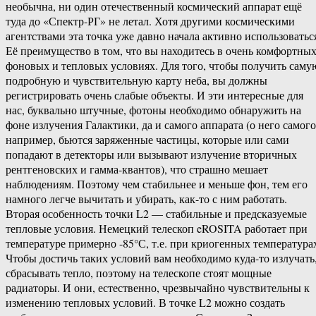
необычна, ни один отечественный космический аппарат ещё
туда до «Спектр-РГ» не летал. Хотя другими космическими
агентствами эта точка уже давно начала активно использоватьс
Её преимущество в том, что вы находитесь в очень комфортны
фоновых и тепловых условиях. Для того, чтобы получить саму
подробную и чувствительную карту неба, вы должны
регистрировать очень слабые объекты. И эти интересные для
нас, буквально штучные, фотоны необходимо обнаружить на
фоне излучения Галактики, да и самого аппарата (о него самого
например, бьются заряженные частицы, которые или сами
попадают в детекторы или вызывают излучение вторичных
рентгеновских и гамма-квантов), что страшно мешает
наблюдениям. Поэтому чем стабильнее и меньше фон, тем его
намного легче вычитать и убирать, как-то с ним работать.
Вторая особенность точки L2 — стабильные и предсказуемые
тепловые условия. Немецкий телескоп eROSITA работает при
температуре примерно -85°С, т.е. при криогенных температура
Чтобы достичь таких условий вам необходимо куда-то излучать
сбрасывать тепло, поэтому на телескопе стоят мощные
радиаторы. И они, естественно, чрезвычайно чувствительны к
изменению тепловых условий. В точке L2 можно создать