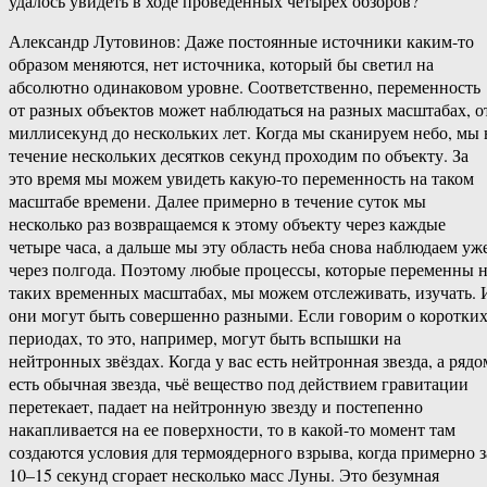
удалось увидеть в ходе проведённых четырёх обзоров?
Александр Лутовинов: Даже постоянные источники каким-то
образом меняются, нет источника, который бы светил на
абсолютно одинаковом уровне. Соответственно, переменность
от разных объектов может наблюдаться на разных масштабах, о
миллисекунд до нескольких лет. Когда мы сканируем небо, мы 
течение нескольких десятков секунд проходим по объекту. За
это время мы можем увидеть какую-то переменность на таком
масштабе времени. Далее примерно в течение суток мы
несколько раз возвращаемся к этому объекту через каждые
четыре часа, а дальше мы эту область неба снова наблюдаем уж
через полгода. Поэтому любые процессы, которые переменны 
таких временных масштабах, мы можем отслеживать, изучать. 
они могут быть совершенно разными. Если говорим о коротки
периодах, то это, например, могут быть вспышки на
нейтронных звёздах. Когда у вас есть нейтронная звезда, а рядо
есть обычная звезда, чьё вещество под действием гравитации
перетекает, падает на нейтронную звезду и постепенно
накапливается на ее поверхности, то в какой-то момент там
создаются условия для термоядерного взрыва, когда примерно з
10–15 секунд сгорает несколько масс Луны. Это безумная