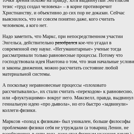
тезис «труд создал человека» – в корне противоречит
Христианству, и объективно до сих пор не доказан. Сейчас
выяснилось, что не совсем понятно даже, кого считать
человеком, а кого нет.
Надо заметить, что Маркс, при непосредственном участии
Энгельса, действительно
разобрался
кое-что угадал в
современной ему науке. «Негуманитарные» ученые тогда
рассматривали только равновесные процессы. Потому что
господствовала идея Ньютона о том, что зная начальные услов
и законы движения, можно рассчитать состояние любой
материальной системы.
А поскольку неравновесные процессы «плоховато
рассчитывались», их стали считать «переходом» к равновесию,
или «флуктуациями» вокруг него. Максвелл, правда, выдвинул
гениальную идею «про дьявола», но его быстро «задвинули»
коллеги-физики.
Марксов «поход к физикам» был уникален, больше философы
проблемами физики себя не утруждали (а товарищ Ленин, не
разобравшись в сути дела, даже стал физикам указания давать).