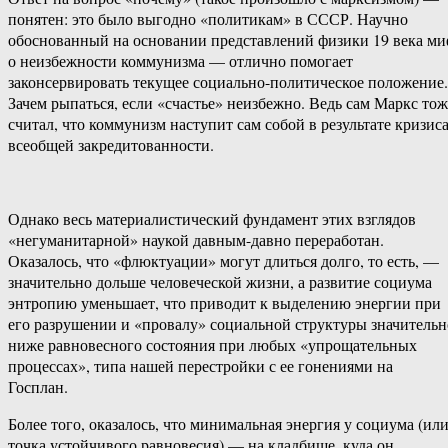
понятен: это было выгодно «политикам» в СССР. Научно
обоснованный на основании представлений физики 19 века м
о неизбежности коммунизма — отлично помогает
законсервировать текущее социально-политическое положение.
Зачем рыпаться, если «счастье» неизбежно. Ведь сам Маркс тож
считал, что коммунизм наступит сам собой в результате кризис
всеобщей закредитованности.
Однако весь материалистический фундамент этих взглядов
«негуманитарной» наукой давным-давно переработан.
Оказалось, что «флюктуации» могут длиться долго, то есть, —
значительно дольше человеческой жизни, а развитие социума
энтропию уменьшает, что приводит к выделению энергии при
его разрушении и «провалу» социальной структуры значительн
ниже равновесного состояния при любых «упрощательных
процессах», типа нашей перестройки с ее гонениями на
Госплан.
Более того, оказалось, что минимальная энергия у социума (ил
точка устойчивого равновесия) — на кладбище, куда он