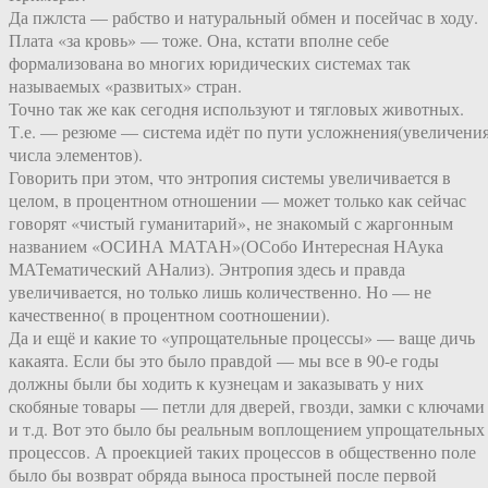
Да пжлста — рабство и натуральный обмен и посейчас в ходу.
Плата «за кровь» — тоже. Она, кстати вполне себе
формализована во многих юридических системах так
называемых «развитых» стран.
Точно так же как сегодня используют и тягловых животных.
Т.е. — резюме — система идёт по пути усложнения(увеличени
числа элементов).
Говорить при этом, что энтропия системы увеличивается в
целом, в процентном отношении — может только как сейчас
говорят «чистый гуманитарий», не знакомый с жаргонным
названием «ОСИНА МАТАН»(ОСобо Интересная НАука
МАТематический АНализ). Энтропия здесь и правда
увеличивается, но только лишь количественно. Но — не
качественно( в процентном соотношении).
Да и ещё и какие то «упрощательные процессы» — ваще дичь
какаята. Если бы это было правдой — мы все в 90-е годы
должны были бы ходить к кузнецам и заказывать у них
скобяные товары — петли для дверей, гвозди, замки с ключами
и т.д. Вот это было бы реальным воплощением упрощательных
процессов. А проекцией таких процессов в общественно поле
было бы возврат обряда выноса простыней после первой