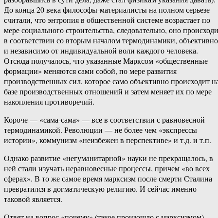
До конца 20 века философы-материалисты на полном серьезе
считали, что энтропия в общественной системе возрастает по
мере социального строительства, следовательно, оно происход
в соответствии со вторым началом термодинамики, объективно
и независимо от индивидуальной воли каждого человека.
Отсюда получалось, что указанные Марксом «общественные
формации» меняются сами собой, по мере развития
производственных сил, которое само объективно происходит н
базе производственных отношений и затем меняет их по мере
накопления противоречий.
Короче — «сама-сама» — все в соответствии с равновесной
термодинамикой. Революции — не более чем «экспрессы
истории», коммунизм «неизбежен в перспективе» и т.д. и т.п.
Однако развитие «негуманитарной» науки не прекращалось, в
ней стали изучать неравновесные процессы, причем «во всех
сферах». В то же самое время марксизм после смерти Сталина
превратился в догматическую религию. И сейчас именно
таковой является.
Ответ на вопрос «почему» (такое произошло с марксизмом) —