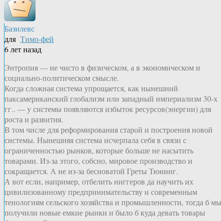
Базилевс
для
Тимо-фей
6 лет назад
Энтропия — не чисто в физическом, а в экономическом и
социально-политическом смысле.
Когда сложная система упрощается, как нынешний
паксамериканский глобализм или западный империализм 30-х
гг.. — у системы появляются избыток ресурсов(энергии) для
роста и развития.
В том числе для реформирования старой и построения новой
системы. Нынешняя система исчерпала себя в связи с
ограниченностью рынков, которые больше не насытить
товарами. Из-за этого, собсно, мировое производство и
сокращается. А не из-за бесноватой Греты Тюнинг.
А вот если, например, отбелить ниггеров да научить их
цивилизованному предпринимательству и современным
тенологиям сельского хозяйства и промышленности, тогда б м
получили новые емкие рынки и было б куда девать товары