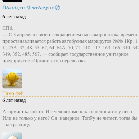
Ոሉαዙҿτα ಭҿҝҿሉҿʓяҝα〄
6 лет назад
СПб..
— С 3 апреля в связи с сокращением пассажиропотока временн
приостанавливается работа автобусных маршрутов №№ 1Кр, 1
Л, 25А, 32, 48, 55, 62, 64, 64А, 70, 71, 110, 117, 163, 166, 310, 34
349, 352, 485, 567, — сообщает государственное унитарное
предприятие «Организатор перевозок».
Тимо-фей
6 лет назад
Алармист какой-то. И с человеками как-то непонятно у него.
Или не только у него? Он, наверное, ТопРу не читает, тогда бы
знал разницу.