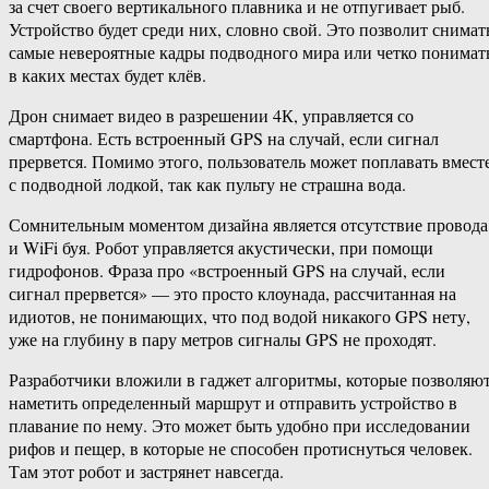
за счет своего вертикального плавника и не отпугивает рыб.
Устройство будет среди них, словно свой. Это позволит снимат
самые невероятные кадры подводного мира или четко понимат
в каких местах будет клёв.
Дрон снимает видео в разрешении 4К, управляется со
смартфона. Есть встроенный GPS на случай, если сигнал
прервется. Помимо этого, пользователь может поплавать вмест
с подводной лодкой, так как пульту не страшна вода.
Сомнительным моментом дизайна является отсутствие провода
и WiFi буя. Робот управляется акустически, при помощи
гидрофонов. Фраза про «встроенный GPS на случай, если
сигнал прервется» — это просто клоунада, рассчитанная на
идиотов, не понимающих, что под водой никакого GPS нету,
уже на глубину в пару метров сигналы GPS не проходят.
Разработчики вложили в гаджет алгоритмы, которые позволяю
наметить определенный маршрут и отправить устройство в
плавание по нему. Это может быть удобно при исследовании
рифов и пещер, в которые не способен протиснуться человек.
Там этот робот и застрянет навсегда.