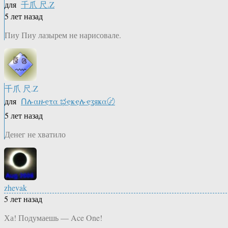
для
千爪 尺.Z
5 лет назад
Пиу Пиу лазырем не нарисовале.
千爪 尺.Z
для
Ոሉαዙҿτα ಭҿҝҿሉҿʓяҝα〄
5 лет назад
Денег не хватило
zhevak
5 лет назад
Ха! Подумаешь — Ace One!