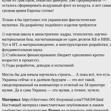
осталось сформировать воздушный флот из воздуха, и вот сама
грозная армия Европы готова!
Только я бы притушил эти украинские фантастические
мультики. На разработку подобного изделия требуются:
1) научная школа в авиастроении: кадры, технологии, научно-
материальная база, насчитывающая не один десяток КБ и НИИ.
Тут и ИТ, и материаловедение, и конструкторские разработки, 
фундаментальная наука.
2) Стабильное финансирование (бюджет однозначно кратно
возрастет в процессе).
3) Годы разработок, доводок и испытаний.
Мосты бы для начала научились строить… А пока всё, что есть 
Украины сейчас и в далёком будущем — это вот такой,
смоделированный на компьютере и отлитый на 3d принтере
муляж. Да и сама Украина — это муляж, а точнее, чучело.
Материал
: https://chervonec-001.livejournal.com/3768209.html
Настоящий материал самостоятельно опубликован в нашем
Proper
сообществе пользователем
на основании действующей