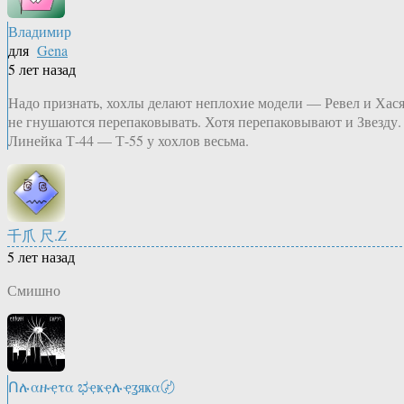
Владимир
для
Gena
5 лет назад
Надо признать, хохлы делают неплохие модели — Ревел и Хас
не гнушаются перепаковывать. Хотя перепаковывают и Звезду.
Линейка Т-44 — Т-55 у хохлов весьма.
千爪 尺.Z
5 лет назад
Смишно
Ոሉαዙҿτα ಭҿҝҿሉҿʓяҝα〄