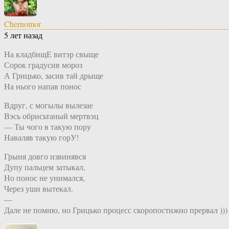
Chernomor
5 лет назад
На кладбищЕ витэр свыще
Сорок градусив мороз
А Грицько, засив тай дрыще
На нього напав понос
Вдруг, с могылы вылезае
Вэсь обрисьтаный мертвэц
— Ты чого в такую пору
Наваляв такую горУ!
Грыня довго извинявся
Дупу пальцем затыкал,
Но понос не унимался,
Через уши вытекал.
—
Дале не помню, но Грицько процесс скоропостижно прервал )))