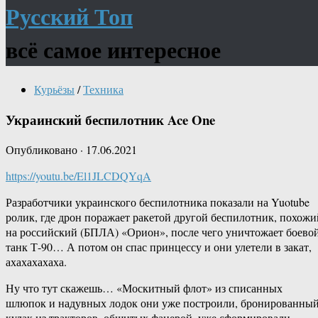
Русский Топ
всё самое интересное
Курьёзы
/
Техника
Украинский беспилотник Ace One
Опубликовано
·
17.06.2021
https://youtu.be/El1JLCDQYqA
Разработчики украинского беспилотника показали на Yuotube
ролик, где дрон поражает ракетой другой беспилотник, похожи
на российский (БПЛА) «Орион», после чего уничтожает боево
танк Т-90… А потом он спас принцессу и они улетели в закат,
ахахахахаха.
Ну что тут скажешь… «Москитный флот» из списанных
шлюпок и надувных лодок они уже построили, бронированны
кулак из тракторов, обшитых фанерой, уже сформировали —