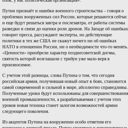
Путин признаёт и ошибки военного строительства – говоря о
проблемах вооруженных сил России, которые решаются сейчас
и еще будут решаться завтра и послезавтра, от работы системы
разведки и связи до оценки роли дронов. На Западе об ошибках
говорит пресса, рассуждают эксперты, но действующие
политики в тех же США не скажут ничего ни об ошибках
НАТО в отношении России, ни о необходимости что-то менять.
«Ценности» приобрели характер позднесоветской догмы,
святость которой возглашали с трибун уже мало веря в
произносимое.
С учетом этой разницы, слова Путина о том, что сегодня
российская армия, получившая новый опыт в боях, становится
самой современной и сильной в мире, абсолютно справедливы.
Полученные уроки будут использованы для совершенствовани
военной промышленности, а разрабатываемая с учетом этих
уроков новая техника станет залогом возможностей армии
следующего поколения.
Из акцентов Путина на вооружении особо отметим его
внимание к ядерной триаде. Путин упомянул и перспективные