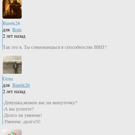
Ванёк26
для
Rom
2 лет назад
Так это я. Ты сомневаешься в способностях ВВП?
Gena
для
Ванёк26
2 лет назад
-Девушка,можно вас на минуточку?
-А вы успеете?
-Долго ли умеючи!
-Умеючи -долго!©