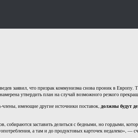
едев заявил, что призрак коммунизма снова проник в Европу. Т
амерена утвердить план на случай возможного резкого прекраще
должны будут д
тва-члены, имеющие другие источники поставок,
в, собираются заставить делиться с бедными, но гордыми, кото
потребления, а там и до продуктовых карточек недалеко», — сч