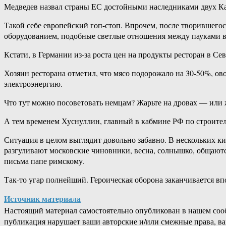
Медведев назвал страны ЕС достойными наследниками двух Ка
Такой себе европейский гоп-стоп. Впрочем, после творившего
оборудованием, подобные светлые отношения между пауками в
Кстати, в Германии из-за роста цен на продукты ресторан в Сев
Хозяин ресторана отметил, что мясо подорожало на 30-50%, ов
электроэнергию.
Что тут можно посоветовать немцам? Жарьте на дровах — или ж
А тем временем Хуснуллин, главный в кабмине РФ по строител
Ситуация в целом выглядит довольно забавно. В нескольких ки
разгуливают московские чиновники, весна, солнышко, общаютс
письма папе римскому.
Так-то угар полнейший. Героическая оборона заканчивается вп
Источник материала
Настоящий материал самостоятельно опубликован в нашем соо
публикация нарушает ваши авторские и/или смежные права, в