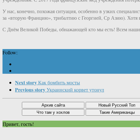
У нас, конечно, похожая ситуация, особенно в узких специалис
за «вторую Францию», трибалтию с Георгией, Ср Азию). Хотя 
С Днём Великой Победы, обнажающей кто мы есть! Всем наши
Follow:
Next story
Как бомбить мосты
Previous story
Украинский корвет утонул
Привет, гость!