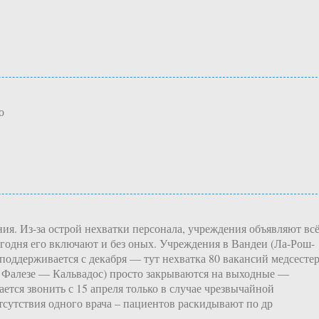
о
ия. Из-за острой нехватки персонала, учреждения объявляют вс
егодня его включают и без оных. Учреждения в Вандеи (Ла-Рош-
 поддерживается с декабря — тут нехватка 80 вакансий медсесте
в Фалезе — Кальвадос) просто закрываются на выходные —
ется звонить с 15 апреля только в случае чрезвычайной
отсутствия одного врача – пациентов раскидывают по др