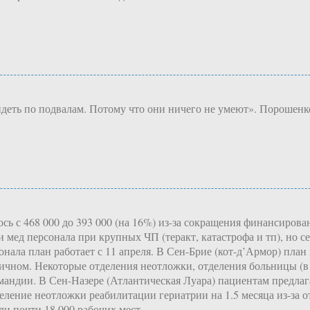
идеть по подвалам. Потому что они ничего не умеют». Порошенк
ь с 468 000 до 393 000 (на 16%) из-за сокращения финансирован
мед персонала при крупных ЧП (теракт, катастрофа и тп), но с
нала план работает с 11 апреля. В Сен-Брие (кот-д’Армор) план
ничном. Некоторые отделения неотложки, отделения больницы (
андии. В Сен-Назере (Атлантическая Луара) пациентам предлага
деление неотложки реабилитации гериатрии на 1.5 месяца из-за 
и почти 18 000 рабочих мест.