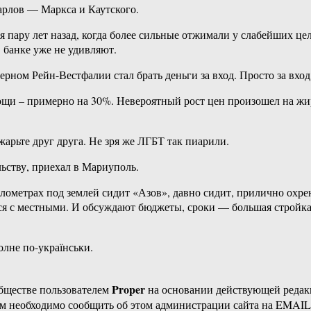
рлов — Маркса и Каутского.
ся пару лет назад, когда более сильные отжимали у слабейших
 банке уже не удивляют.
ерном Рейн-Вестфалии стал брать деньги за вход. Просто за вход,
ощи – примерно на 30%. Невероятный рост цен произошел на жир
арьте друг друга. Не зря же ЛГБТ так пиарили.
ьству, приехал в Мариуполь.
лометрах под землей сидит «Азов», давно сидит, прилично охре
я с местными. И обсуждают бюджеты, сроки — большая стройка 
олне по-українськи.
Proper
бществе пользователем
на основании действующей реда
ам необходимо сообщить об этом администрации сайта на EMAI