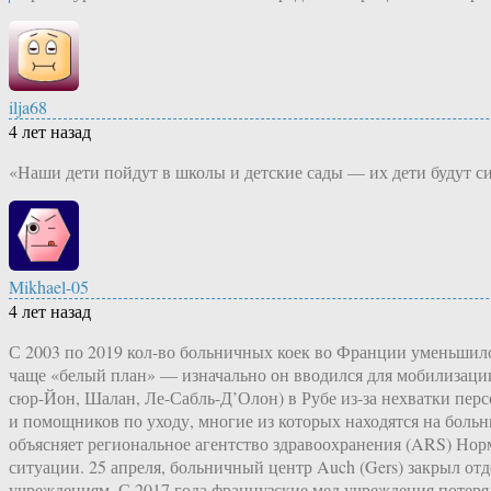
ilja68
4 лет назад
«Наши дети пойдут в школы и детские сады — их дети будут с
Mikhael-05
4 лет назад
С 2003 по 2019 кол-во больничных коек во Франции уменьшилос
чаще «белый план» — изначально он вводился для мобилизации 
сюр-Йон, Шалан, Ле-Сабль-Д’Олон) в Рубе из-за нехватки персо
и помощников по уходу, многие из которых находятся на боль
объясняет региональное агентство здравоохранения (ARS) Норм
ситуации. 25 апреля, больничный центр Auch (Gers) закрыл от
учреждениям. С 2017 года французские мед учреждения потерял