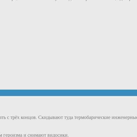
ать с трёх концов. Скидывают туда термобарические инженерные
м героизма и снимают видосики.