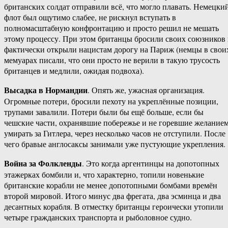
британских солдат отправили всё, что могло плавать. Немецки
флот был ощутимо слабее, не рискнул вступать в
полномасштабную конфронтацию и просто решил не мешать
этому процессу. При этом британцы бросили своих союзников
фактически открыли нацистам дорогу на Париж (немцы в свои
мемуарах писали, что они просто не верили в такую трусость
британцев и медлили, ожидая подвоха).
Высадка в Нормандии
. Опять же, ужасная организация.
Огромные потери, бросили пехоту на укреплённые позиции,
трупами завалили. Потери были бы ещё больше, если бы
чешские части, охранявшие побережье и не горевшие желание
умирать за Гитлера, через несколько часов не отступили. После
чего бравые англосаксы занимали уже пустующие укрепления.
Война за Фолкленды
. Это когда аргентинцы на допотопных
этажерках бомбили и, что характерно, топили новенькие
британские корабли не менее допотопными бомбами времён
второй мировой. Итого минус два фрегата, два эсминца и два
десантных корабля. В отместку британцы героически утопили
четыре гражданских транспорта и рыболовное судно.