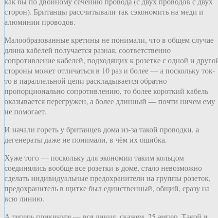
как бы по двойному сечению провода (с двух проводов с двух
сторон). Британцы рассчитывали так сэкономить на меди и
алюминии проводов.
Малообразованные кретины не понимали, что в общем случае
длина кабелей получается разная, соответственно
сопротивление кабелей, подходящих к розетке с одной и друго
стороны может отличаться в 10 раз и более — а поскольку ток-
то в параллельной цепи раскладывается обратно
пропорционально сопротивлению, то более короткий кабель
оказывается перегружен, а более длинный — почти ничем ему
не помогает.
И начали гореть у британцев дома из-за такой проводки, а
дегенераты даже не понимали, в чём их ошибка.
Хуже того — поскольку для экономии таким кольцом
соединялись вообще все розетки в доме, стало невозможно
сделать индивидуальные предохранители на группы розеток,
предохранитель в щитке был единственный, общий, сразу на
всю линию.
А теперь прикиньте — вся линия, скажем, 25 ампер. Такой и