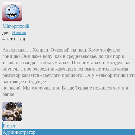
Mimoproxodil
для
Henren
4 лет назад
Ахаххахаха… Хенрен. Очковый ты наш. Кому ты фуфло
гонишь? Они даже воду, как в средневековье, до сих пор в
тазиках разводят чтобы умыться. Про помыться там отдельная
опупея.. а про очереди за жрачкрц я вспоминаю только когда
разговор касается «светлого прошлого». А у мелкобриташки эт
настоящее и будущее.
не пасиб. Мы уж лучше при Владе Терране поживем чем при
бапке
Proper
Администратор