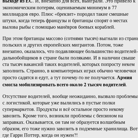
выходе из ЕС
. И, внезапно для всех, выиграли. Это привело к
экономическим потерям, оцениваемым минимум в 77
миллиардов евро. Плюс «брекзит» породил такие смешные
штуки, когда теперь французы и британцы спорят о местах
вылова рыбы с помощью манёвров боевых кораблей.
При этом британцы массово (сотнями тысяч) выгнали из стран
польских и других европейских мигрантов. Потом, тоже
внезапно, оказалось, что подавляющее большинство водителей-
дальнобойщиков в стране были поляками. И в наличии свыше
ста тысяч вакансий таких водителей, которых попросту некем
заполнить. Странно, в компьютерных играх обычно человечки
Армия
просто садятся и едут, а тут почему-то не получается.
смогла мобилизировать всего около 2 тысяч водителей
.
Отсутствие водителей, вообще неожиданно, вызвало проблемы
с логистикой, которые уже вылились в пустые полки
супермаркетов. Продукты и всё остальное просто некому
завозить. Кроме того, возникли проблемы с бензином на
заправках. Оказывается, он там не образуется волшебным
образом, его тоже нужно завозить в подземные хранилища. Вот
где Гарри Поттер, когда он нужен?!