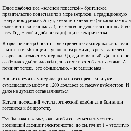
Плюс озабоченное «зелёной повесткой» британское
правительство понаставило в море ветряков, а традиционную
генерацию урезало. А тут, внезапно-внезапно (никогда такого н
было, вот просто никогда!) несколько недель стоит штиль. И ко
всем бедам ещё и добавился дефицит электричества.
Возросшие потребности в электричестве с материка заставили
гнать его из Франции в усиленном режиме, в результате чего
сгорел энергомост с материка. Да, единственный. Да, никто не
озаботился дублирующей цепью и/или хотя бы запчастями. А
починят теперь, это официально, «не раньше мая».
А в это время на материке цены на газ превысили уже
сумасшедшую цифру в 1200 долларов за тысячу кубометров. И
даже не думают останавливаться.
Кстати, последний металлургический комбинат в Британии
готовится к банкротству.
Тут бы начать жечь уголь, чтобы согреться и заместить
возникший дефицит электричества, но см. пункт 1 – угольную
отрасль угробила ещё «великая» Тэтчер.