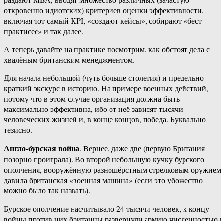
откровенно идиотских) критериев оценки эффективности,
включая тот самый KPI, «создают кейсы», собирают «бест
практисес» и так далее.
А теперь давайте на практике посмотрим, как обстоят дела с
хвалёным британским менеджментом.
Для начала небольшой (чуть больше столетия) и предельно
краткий экскурс в историю. На примере военных действий,
потому что в этом случае организация должна быть
максимально эффективна, ибо от неё зависят тысячи
человеческих жизней и, в конце концов, победа. Буквально
тезисно.
Англо-бурская война
. Вернее, даже две (первую Британия
позорно проиграла). Во второй небольшую кучку бурского
ополчения, вооружённую разношёрстным стрелковым оружием
давила британская «военная машина» (если это убожество
можно было так назвать).
Бурское ополчение насчитывало 24 тысячи человек, к концу
войны против них британцы развернули армию численностью 