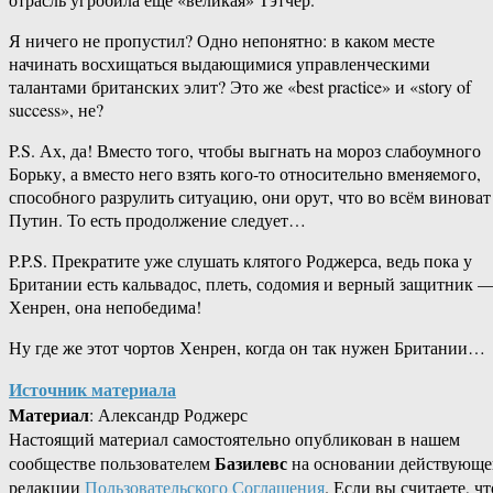
Я ничего не пропустил? Одно непонятно: в каком месте
начинать восхищаться выдающимися управленческими
талантами британских элит? Это же «best practice» и «story of
success», не?
P.S. Ах, да! Вместо того, чтобы выгнать на мороз слабоумного
Борьку, а вместо него взять кого-то относительно вменяемого,
способного разрулить ситуацию, они орут, что во всём виноват
Путин. То есть продолжение следует…
P.P.S. Прекратите уже слушать клятого Роджерса, ведь пока у
Британии есть кальвадос, плеть, содомия и верный защитник 
Хенрен, она непобедима!
Ну где же этот чортов Хенрен, когда он так нужен Британии…
Источник материала
Материал
: Александр Роджерс
Настоящий материал самостоятельно опубликован в нашем
Базилевс
сообществе пользователем
на основании действующе
редакции
Пользовательского Соглашения
. Если вы считаете, чт