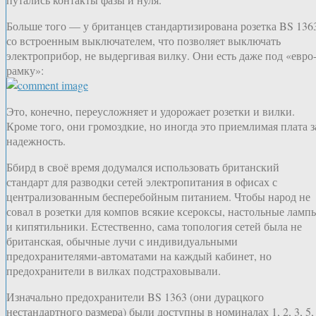
Больше того — у британцев стандартизирована розетка BS 136
со встроенным выключателем, что позволяет выключать
электроприбор, не выдергивая вилку. Они есть даже под «евро
рамку»:
Это, конечно, переусложняет и удорожает розетки и вилки.
Кроме того, они громоздкие, но иногда это приемлимая плата з
надежность.
Ббирд в своё время додумался использовать британский
стандарт для разводки сетей электропитания в офисах с
централизованным бесперебойным питанием. Чтобы народ не
совал в розетки для компов всякие ксероксы, настольные ламп
и кипятильники. Естественно, сама топология сетей была не
британская, обычные лучи с индивидуальными
предохранителями-автоматами на каждый кабинет, но
предохранители в вилках подстраховывали.
Изначально предохранители BS 1363 (они дурацкого
нестандартного размера) были доступны в номиналах 1, 2, 3, 5,