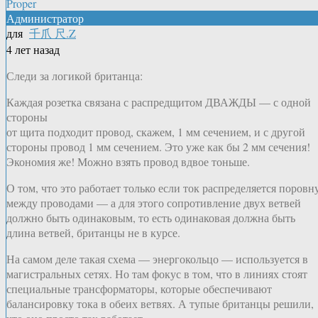
Proper
Администратор
для
千爪 尺.Z
4 лет назад
Следи за логикой британца:
Каждая розетка связана с распредщитом ДВАЖДЫ — с одной
стороны
от щита подходит провод, скажем, 1 мм сечением, и с другой
стороны провод 1 мм сечением. Это уже как бы 2 мм сечения!
Экономия же! Можно взять провод вдвое тоньше.
О том, что это работает только если ток распределяется поровн
между проводами — а для этого сопротивление двух ветвей
должно быть одинаковым, то есть одинаковая должна быть
длина ветвей, британцы не в курсе.
На самом деле такая схема — энергокольцо — используется в
магистральных сетях. Но там фокус в том, что в линиях стоят
специальные трансформаторы, которые обеспечивают
балансировку тока в обеих ветвях. А тупые британцы решили,