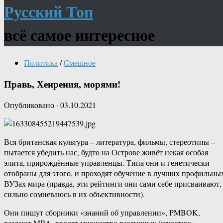
Русский Топ
всё самое интересное
Политика
/
Смешное
Правь, Хенрения, морями!
Опубликовано
·
03.10.2021
Вся британская культура – литература, фильмы, стереотипы –
пытается убедить нас, будто на Острове живёт некая особая
элита, прирождённые управленцы. Типа они и генетически
отобраны для этого, и проходят обучение в лучших профильны
ВУЗах мира (правда, эти рейтинги они сами себе присваивают,
сильно сомневаюсь в их объективности).
Они пишут сборники «знаний об управлении», PMBOK,
раздают MBA, вводят множество различных (зачастую