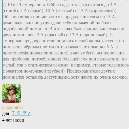
7, 10 и 13 ампер, но в 1960-е годы этот ряд сузился до 2 А
(синий), 5 А (серый), 10 А (жёлтый) и 13 А (коричневый).
Обычно вилки поставляются с предохранителем на 13 А, а
домовладельцы не утруждали себя их заменой на более
подобающий номинал. В итоге ряд был официально сужен до
двух номиналов: 3 А (красный) и 13 А (коричневый). 5-
амперные предохранители остались в свободном доступе, но
помечены чёрным цветом (что означает не номинал 5 А, а
просто неофициальное значение) и могут быть использованы
для приборов, потребляющих большой ток при включении, но
малый ток в статическом режиме (например, старые телевизор
с электронно-лучевой трубкой). Предохранители других
номиналов остались доступными, хотя найти их очень сложно.
Chernomor
для
千爪 尺.Z
4 лет назад