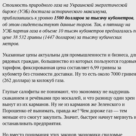
Стоимость природного газа на Украинской энергетической
бирже (УЭБ) достигла исторического максимума,
приблизившись к уровню
1500 долларов за тысячу кубометров
,
об этом свидетельствуют данные торгов. Так, в пятницу на
УЭБ партия газа в объеме 10 тысяч кубометров предлагалась п
цене 38 532 гривны (1447 долларов) за тысячу кубических
метров.
Указанные цены актуальны для промышленности и бизнеса, дл
рядовых граждан, большинство из которых пользуются годовы
тарифом, фиксированная цена составляет 6,99 гривны за
кубометр без стоимости доставки. Ну то есть около 7000 гриве
(262 доллара) за килокуб газа.
Глупые салофиты не понимают, что экономику не надуришь
скаканием и речёвками про москалей, и что разницу один хрен
вынут из их карманов. Ну не из карманов же Зеленского и
Порошенко её вынимать, правда же? Чем дороже газ — тем
меньше его смогут закупить. Значит, быстрее начнут мерзнуть 
останавливать предприятия.
Но вместо понимания этих законов экономики свидомые