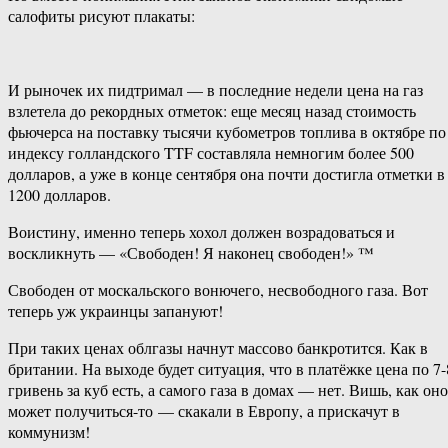
салофиты рисуют плакаты:
И рыночек их пидтримал — в последние недели цена на газ
взлетела до рекордных отметок: еще месяц назад стоимость
фьючерса на поставку тысячи кубометров топлива в октябре по
индексу голландского TTF составляла немногим более 500
долларов, а уже в конце сентября она почти достигла отметки в
1200 долларов.
Воистину, именно теперь хохол должен возрадоваться и
воскликнуть — «Свободен! Я наконец свободен!» ™
Свободен от москальского вонючего, несвободного газа. Вот
теперь уж украинцы запануют!
При таких ценах облгазы начнут массово банкротится. Как в
британии. На выходе будет ситуация, что в платёжке цена по 7-
гривень за куб есть, а самого газа в домах — нет. Вишь, как оно
может получиться-​то — скакали в Европу, а прискачут в
коммунизм!