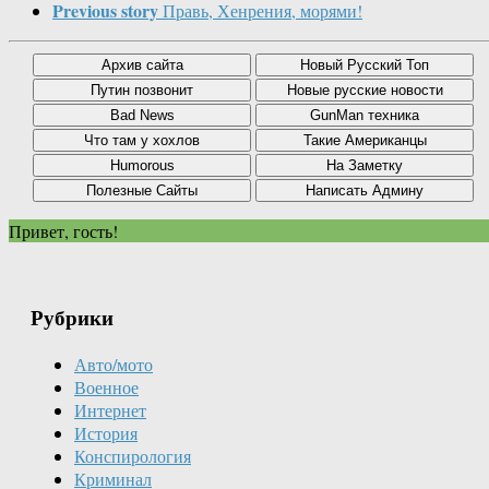
Previous story
Правь, Хенрения, морями!
Привет, гость!
Рубрики
Авто/мото
Военное
Интернет
История
Конспирология
Криминал