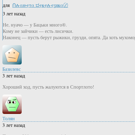
для
Ոሉαዙҿτα ಭҿҝҿሉҿʓяҝα〄
3 лет назад
Не, нуачо — у Бацьки много®.
Кому не зайчики — есть лисички.
Наконец — пусть берут рыжики, грузди, опята. Да хоть мухомо
Базилевс
3 лет назад
Хороший ход, пусть жалуются в Спортлото!
Толян
3 лет назад