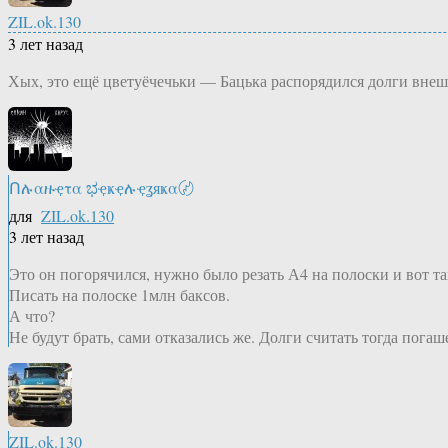
ZIL.ok.130
3 лет назад
Хых, это ещё цветуёчечьки — Бацька распорядился долги внеш
Ոሉαዙҿτα ಭҿҝҿሉҿʓяҝα〄
для
ZIL.ok.130
3 лет назад
Это он погорячился, нужно было резать А4 на полоски и вот та
Писать на полоске 1млн баксов.
А что?
Не будут брать, сами отказались же. Долги считать тогда пога
ZIL.ok.130