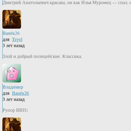
Дмитрий Анатольевич красава, он как Илья Муромец — спал, сп
Ванёк26
для
Tegel
3 лет назад
Злой и добрый полицейские. Классика.
Владимир
для
Ванёк26
3 лет назад
Рупор ВВП)