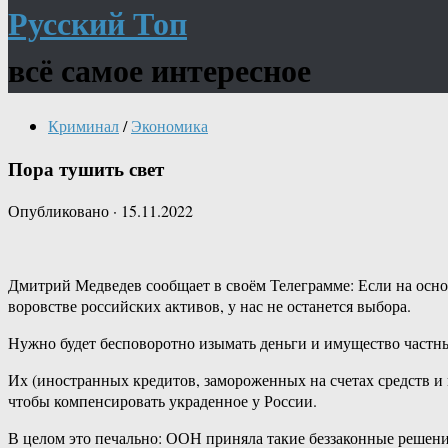
Русский Топ
всё самое интересное
Криминал
/
Экономика
Пора тушить свет
Опубликовано
·
15.11.2022
Дмитрий Медведев сообщает в своём Телеграмме: Если на осн
воровстве российских активов, у нас не останется выбора.
Нужно будет бесповоротно изымать деньги и имущество частных 
Их (иностранных кредитов, замороженных на счетах средств и п
чтобы компенсировать украденное у России.
В целом это печально: ООН приняла такие беззаконные решени