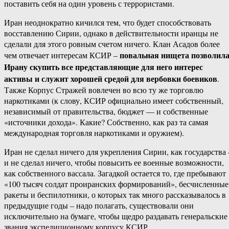
поставить себя на один уровень с террористами.
Иран неоднократно кичился тем, что будет способствовать
восставлению Сирии, однако в действительности иранцы не
сделали для этого ровным счетом ничего. Клан Асадов более
повальная нищета позволил
чем отвечает интересам КСИР –
Ирану скупить все представляющие для него интерес
активы и служит хорошей средой для вербовки боевиков
.
Также Корпус Стражей вовлечен во всю ту же торговлю
наркотиками (к слову, КСИР официально имеет собственный,
независимый от правительства, бюджет — и собственные
«источники дохода». Какие? Собственно, как раз та самая
международная торговля наркотиками и оружием).
Иран не сделал ничего для укрепления Сирии, как государства 
и не сделал ничего, чтобы повысить ее военные возможности,
как собственного вассала. Загадкой остается то, где пребывают
«100 тысяч солдат проиранских формирований», бесчисленные
ракеты и беспилотники, о которых так много рассказывалось в
предыдущие годы – надо полагать, существовали они
исключительно на бумаге, чтобы щедро раздавать генеральские
звания экспедиционному корпусу КСИР.