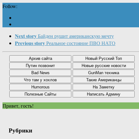
Follow:
Next story
Байден рушит американскую мечту
Previous story
Реальное состояние ПВО НАТО
Привет, гость!
Рубрики