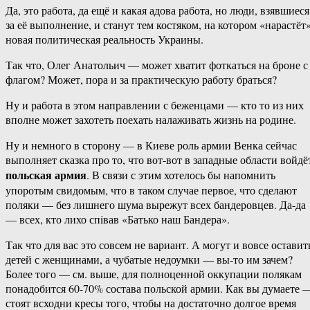
Да, это работа, да ещё и какая адова работа, но люди, взявшиеся
за её выполнение, и станут тем костяком, на котором «нарастёт
новая политическая реальность Украины.
Так что, Олег Анатольич — может хватит фоткаться на броне с
флагом? Может, пора и за практическую работу браться?
Ну и работа в этом направлении с беженцами — кто то из них
вполне может захотеть поехать налаживать жизнь на родине.
Ну и немного в сторону — в Киеве роль армии Венка сейчас
выполняет сказка про то, что вот-вот в западные области войдё
польская армия
. В связи с этим хотелось бы напомнить
упоротым свидомым, что в таком случае первое, что сделают
поляки — без лишнего шума вырежут всех бандеровцев. Да-да
— всех, кто лихо спiвав «Батько наш Бандера».
Так что для вас это совсем не вариант. А могут и вовсе оставит
детей с женщинами, а чубатые недоумки — вы-то им зачем?
Более того — см. выше, для полноценной оккупации полякам
понадобится 60-70% состава польской армии. Как вы думаете 
стоят всходни кресы того, чтобы на достаточно долгое время