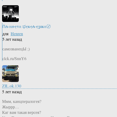
Ոሉαዙҿτα ಭҿҝҿሉҿʓяҝα〄
для
Henren
5 лет назад
самозванецЫ ;)
clck.ru/SnnY6
ZIL.ok.130
5 лет назад
Ммм, канцпералогея?
Жыррр…
Каг вам такая версея?