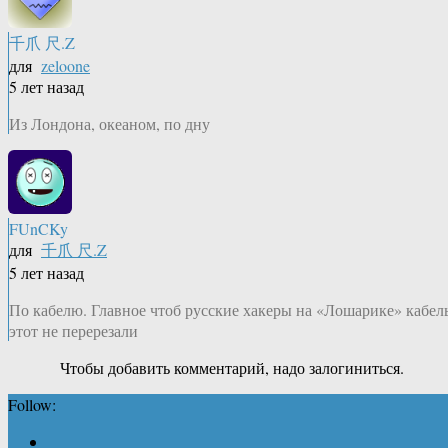
千爪 尺.Z
для
zeloone
5 лет назад
Из Лондона, океаном, по дну
FUnCKy
для
千爪 尺.Z
5 лет назад
По кабелю. Главное чтоб русские хакеры на «Лошарике» кабел
этот не перерезали
Чтобы добавить комментарий, надо залогиниться.
Follow: