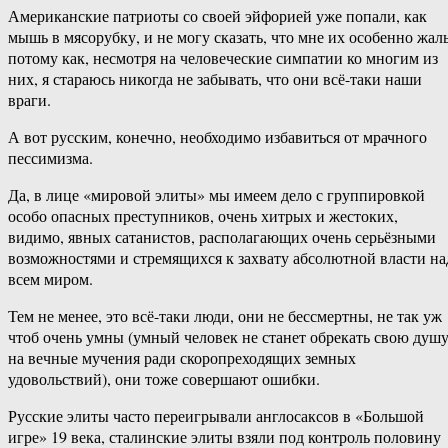
Американские патриоты со своей эйфорией уже попали, как
мышь в мясорубку, и не могу сказать, что мне их особенно жаль
потому как, несмотря на человеческие симпатии ко многим из
них, я стараюсь никогда не забывать, что они всё-таки наши
враги.
А вот русским, конечно, необходимо избавиться от мрачного
пессимизма.
Да, в лице «мировой элиты» мы имеем дело с группировкой
особо опасных преступников, очень хитрых и жестоких,
видимо, явных сатанистов, располагающих очень серьёзными
возможностями и стремящихся к захвату абсолютной власти на
всем миром.
Тем не менее, это всё-таки люди, они не бессмертны, не так уж
чтоб очень умны (умный человек не станет обрекать свою душ
на вечные мучения ради скоропреходящих земных
удовольствий), они тоже совершают ошибки.
Русские элиты часто переигрывали англосаксов в «Большой
игре» 19 века, сталинские элиты взяли под контроль половину