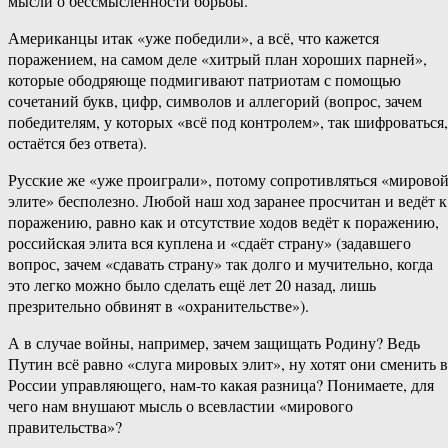
мысли о бессмысленности борьбы.
Американцы итак «уже победили», а всё, что кажется
поражением, на самом деле «хитрый план хороших парней»,
которые ободряюще подмигивают патриотам с помощью
сочетаний букв, цифр, символов и аллегорий (вопрос, зачем
победителям, у которых «всё под контролем», так шифроваться,
остаётся без ответа).
Русские же «уже проиграли», потому сопротивляться «мирово
элите» бесполезно. Любой наш ход заранее просчитан и ведёт к
поражению, равно как и отсутствие ходов ведёт к поражению,
российская элита вся куплена и «сдаёт страну» (задавшего
вопрос, зачем «сдавать страну» так долго и мучительно, когда
это легко можно было сделать ещё лет 20 назад, лишь
презрительно обвинят в «охранительстве»).
А в случае войны, например, зачем защищать Родину? Ведь
Путин всё равно «слуга мировых элит», ну хотят они сменить в
России управляющего, нам-то какая разница? Понимаете, для
чего нам внушают мысль о всевластии «мирового
правительства»?