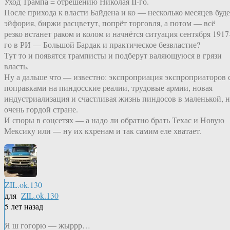
Уход Трампа = отрешению Николая II-го.
После прихода к власти Байдена и ко — несколько месяцев буде
эйфория, биржи расцветут, попрёт торговля, а потом — всё
резко встанет раком и колом и начнётся ситуация сентября 1917
го в РИ — Большой Бардак и практическое безвластие?
Тут то и появятся трамписты и подберут валяющуюся в грязи
власть.
Ну а дальше что — известно: экспроприация экспроприаторов 
поправками на пиндосские реалии, трудовые армии, новая
индустриализация и счастливая жизнь пиндосов в маленькой, 
очень гордой стране.
И споры в соцсетях — а надо ли обратно брать Техас и Новую
Мексику или — ну их кхренам и так самим еле хватает.
ZIL.ok.130
для
ZIL.ok.130
5 лет назад
Я ш гогорю — жыррр…