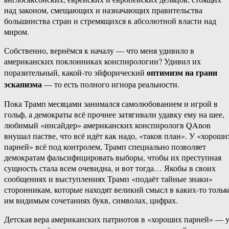
над законом, смещающих и назначающих правительства
большинства стран и стремящихся к абсолютной власти над
миром.
Собственно, вернёмся к началу — что меня удивило в
американских поклонниках конспирологии? Удивил их
оптимизм на грани
поразительный, какой-то эйфорический
эскапизма
— то есть полного игнора реальности.
Пока Трамп месяцами занимался самолюбованием и игрой в
гольф, а демократы всё прочнее затягивали удавку ему на шее,
любимый «инсайдер» американских конспирологв QAnon
внушал пастве, что всё идёт как надо, «таков план». У «хороши
парней» всё под контролем, Трамп специально позволяет
демократам фальсифицировать выборы, чтобы их преступная
сущность стала всем очевидна, и вот тогда… Якобы в своих
сообщениях и выступлениях Трамп «подаёт тайные знаки»
сторонникам, которые находят великий смысл в каких-то тольк
им видимым сочетаниях букв, символах, цифрах.
Детская вера американских патриотов в «хороших парней» — 