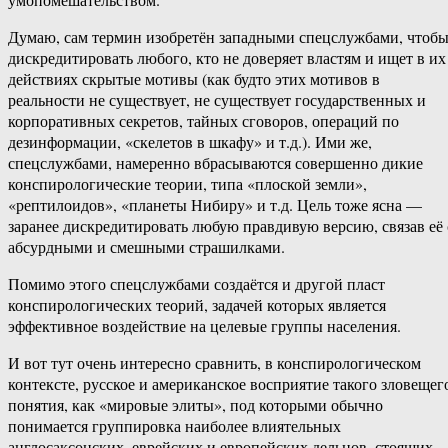
Думаю, сам термин изобретён западными спецслужбами, чтоб
дискредитировать любого, кто не доверяет властям и ищет в их
действиях скрытые мотивы (как будто этих мотивов в
реальности не существует, не существует государственных и
корпоративных секретов, тайных сговоров, операций по
дезинформации, «скелетов в шкафу» и т.д.). Ими же,
спецслужбами, намеренно вбрасываются совершенно дикие
конспирологические теории, типа «плоской земли»,
«рептилоидов», «планеты Нибиру» и т.д. Цель тоже ясна —
заранее дискредитировать любую правдивую версию, связав её 
абсурдными и смешными страшилками.
Помимо этого спецслужбами создаётся и другой пласт
конспирологических теорий, задачей которых является
эффективное воздействие на целевые группы населения.
И вот тут очень интересно сравнить, в конспирологическом
контексте, русское и американское восприятие такого зловещег
понятия, как «мировые элиты», под которыми обычно
понимается группировка наиболее влиятельных
англосаксонских, еврейских и европейских дельцов, стоящих