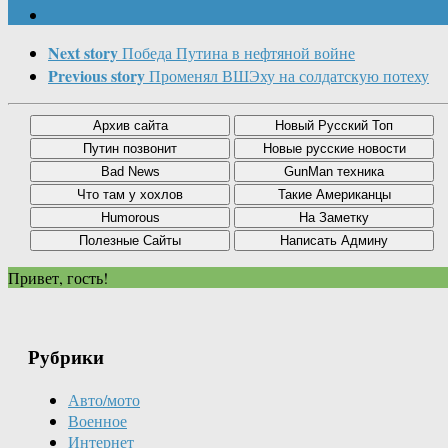
Next story
Победа Путина в нефтяной войне
Previous story
Променял ВШЭху на солдатскую потеху
Привет, гость!
Рубрики
Авто/мото
Военное
Интернет