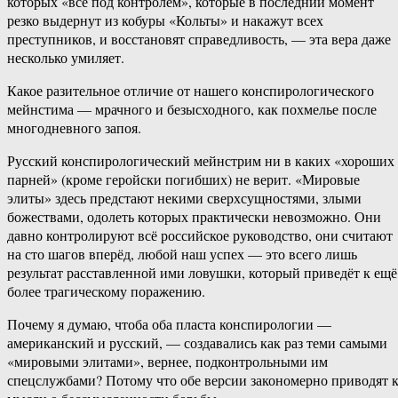
которых «всё под контролем», которые в последний момент
резко выдернут из кобуры «Кольты» и накажут всех
преступников, и восстановят справедливость, — эта вера даже
несколько умиляет.
Какое разительное отличие от нашего конспирологического
мейнстима — мрачного и безысходного, как похмелье после
многодневного запоя.
Русский конспирологический мейнстрим ни в каких «хороших
парней» (кроме геройски погибших) не верит. «Мировые
элиты» здесь предстают некими сверхсущностями, злыми
божествами, одолеть которых практически невозможно. Они
давно контролируют всё российское руководство, они считают
на сто шагов вперёд, любой наш успех — это всего лишь
результат расставленной ими ловушки, который приведёт к ещё
более трагическому поражению.
Почему я думаю, чтоба оба пласта конспирологии —
американский и русский, — создавались как раз теми самыми
«мировыми элитами», вернее, подконтрольными им
спецслужбами? Потому что обе версии закономерно приводят 