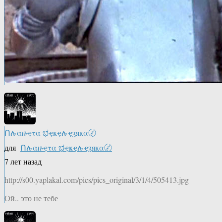
Ոሉαዙҿτα ಭҿҝҿሉҿʓяҝα〄
для
Ոሉαዙҿτα ಭҿҝҿሉҿʓяҝα〄
7 лет назад
http://s00.yaplakal.com/pics/pics_original/3/1/4/505413.jpg
Ой.. это не тебе