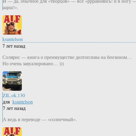
И — да, обычное для «творцов» — все «ррравняйсь! и в ногу 
аарш!».
ksuntelson
7 лет назад
Солярис — книга о преимуществе дизтоплива на бензином…
Но очень завуалировано… )))
ZIL.ok.130
для
ksuntelson
7 лет назад
А ведь в переводе — «солнечный».