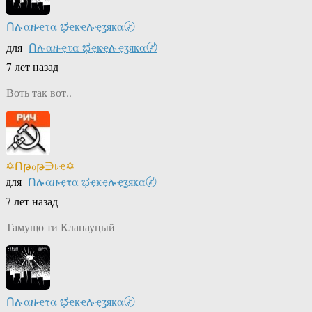
Ոሉαዙҿτα ಭҿҝҿሉҿʓяҝα〄
для
Ոሉαዙҿτα ಭҿҝҿሉҿʓяҝα〄
7 лет назад
Воть так вот..
✡Ոթℴթ∋চҿ✡
для
Ոሉαዙҿτα ಭҿҝҿሉҿʓяҝα〄
7 лет назад
Тамущо ти Клапауцый
Ոሉαዙҿτα ಭҿҝҿሉҿʓяҝα〄