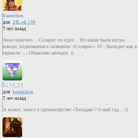
ksuntelson
для
ZIL.ok.130
7 лет назад
Знаю конечно… Соларис по идее… Но выше была шутка
юмора, подвязанная к названию «Солярис». О!.. Выходит как в
приколе: — Объясняю анекдот. ))
ᚤᚳᛊᚷ_ᛈᚱ
для
ksuntelson
7 лет назад
А может, книга о преимуществе «Хюндая»? О май гад… ))