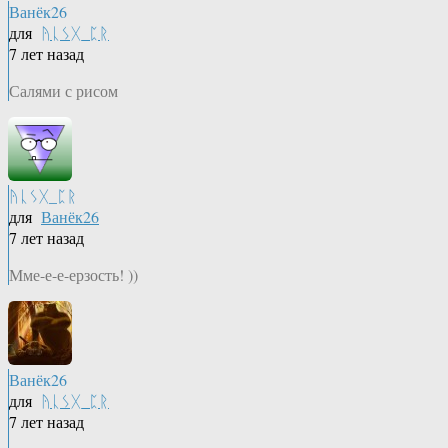
Ванёк26
для
ᚤᚳᛊᚷ_ᛈᚱ
7 лет назад
Салями с рисом
ᚤᚳᛊᚷ_ᛈᚱ
для
Ванёк26
7 лет назад
Мме-е-е-ерзость! ))
Ванёк26
для
ᚤᚳᛊᚷ_ᛈᚱ
7 лет назад