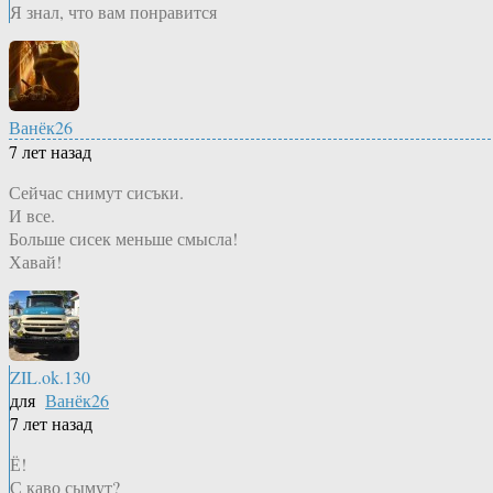
Я знал, что вам понравится
Ванёк26
7 лет назад
Сейчас снимут сисъки.
И все.
Больше сисек меньше смысла!
Хавай!
ZIL.ok.130
для
Ванёк26
7 лет назад
Ё!
С каво сымут?