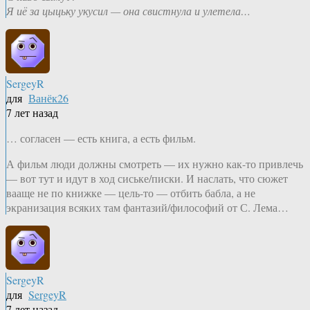
Я иё за цыцьку укусил — она свистнула и улетела…
SergeyR
для
Ванёк26
7 лет назад
… согласен — есть книга, а есть фильм.
А фильм люди должны смотреть — их нужно как-то привлечь
— вот тут и идут в ход сиське/писки. И наслать, что сюжет
вааще не по книжке — цель-то — отбить бабла, а не
экранизация всяких там фантазий/философий от С. Лема…
SergeyR
для
SergeyR
7 лет назад