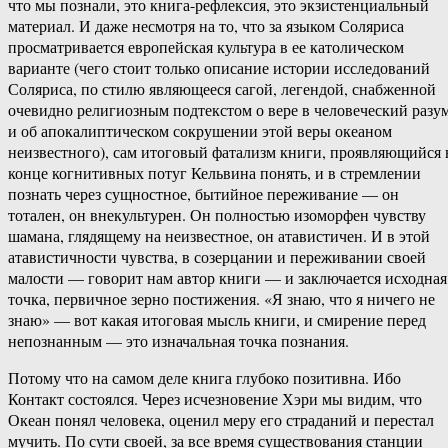
что мы познали, это книга-рефлексия, это экзистенциальный
материал. И даже несмотря на то, что за языком Соляриса
просматривается европейская культура в ее католическом
варианте (чего стоит только описание истории исследований
Соляриса, по стилю являющееся сагой, легендой, снабженной
очевидно религиозным подтекстом о вере в человеческий разум
и об апокалиптическом сокрушении этой веры океаном
неизвестного), сам итоговый фатализм книги, проявляющийся 
конце когнитивных потуг Кельвина понять, и в стремлении
познать через сущностное, бытийное переживание — он
тотален, он внекультурен. Он полностью изоморфен чувству
шамана, глядящему на неизвестное, он атавистичен. И в этой
атавистичности чувства, в созерцании и переживании своей
малости — говорит нам автор книги — и заключается исходная
точка, первичное зерно постижения. «Я знаю, что я ничего не
знаю» — вот какая итоговая мысль книги, и смирение перед
непознанным — это изначальная точка познания.
Потому что на самом деле книга глубоко позитивна. Ибо
Контакт состоялся. Через исчезновение Хэри мы видим, что
Океан понял человека, оценил меру его страданий и перестал
мучить. По сути своей, за все время существования станции