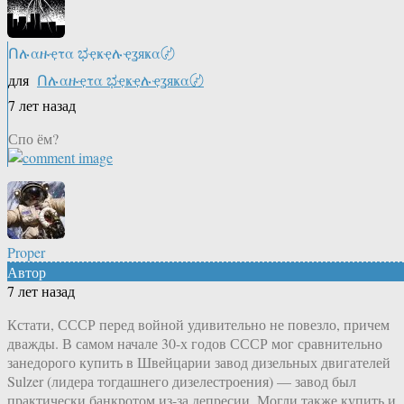
Ոሉαዙҿτα ಭҿҝҿሉҿʓяҝα〄
для
Ոሉαዙҿτα ಭҿҝҿሉҿʓяҝα〄
7 лет назад
Спо ём?
Proper
Автор
7 лет назад
Кстати, СССР перед войной удивительно не повезло, причем
дважды. В самом начале 30-х годов СССР мог сравнительно
занедорого купить в Швейцарии завод дизельных двигателей
Sulzer (лидера тогдашнего дизелестроения) — завод был
практически банкротом из-за депресии. Могли также купить и