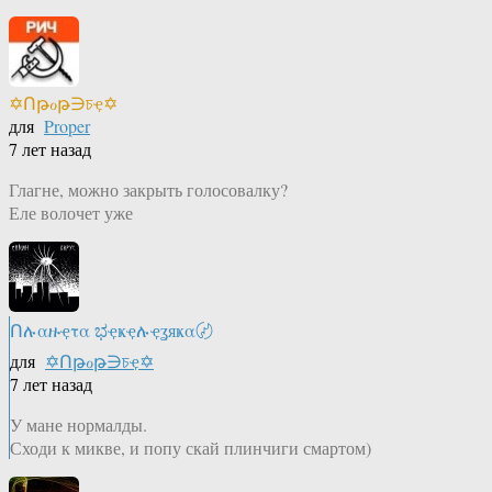
✡Ոթℴթ∋চҿ✡
для
Proper
7 лет назад
Глагне, можно закрыть голосовалку?
Еле волочет уже
Ոሉαዙҿτα ಭҿҝҿሉҿʓяҝα〄
для
✡Ոթℴթ∋চҿ✡
7 лет назад
У мане нормалды.
Сходи к микве, и попу скай плинчиги смартом)