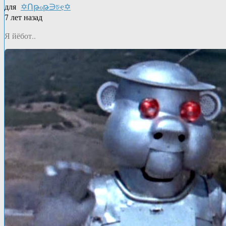
для
✡Ոթℴթ∋চҿ✡
7 лет назад
Я йёбот..