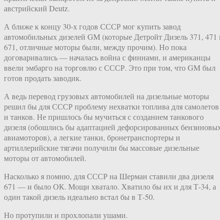
австрийский Deutz.
А ближе к концу 30-х годов СССР мог купить завод
автомобильных дизелей GM (которые Детройт Дизель 371, 471 
671, отличные моторы были, между прочим). Но пока
договаривались — началась война с финнами, и американцы
ввели эмбарго на торговлю с СССР. Это при том, что GM был
готов продать заводик.
А ведь перевод грузовых автомобилей на дизельные моторы
решил бы для СССР проблему нехватки топлива для самолетов
и танков. Не пришлось бы мучиться с созданием танкового
дизеля (обошлись бы адаптацией дефорсированных бензиновы
авиамоторов), а легкие танки, бронетранспортеры и
артиллерийские тягачи получили бы массовые дизельные
моторы от автомобилей.
Насколько я помню, для СССР на Шерман ставили два дизеля
671 — и было ОК. Мощи хватало. Хватило бы их и для Т-34, а
один такой дизель идеально встал бы в Т-50.
Но протупили и прохлопали ушами.