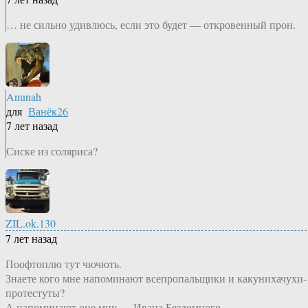
… не сильно удивлюсь, если это будет — откровенный прон.
Anunah
для
Ванёк26
7 лет назад
Сиске из соляриса?
ZIL.ok.130
7 лет назад
Поофтоплю тут чючють.
Знаете кого мне напоминают всепропальщики и какунихачухи-
протестуты?
А напоминают оне мну — Ивана Бездомного.