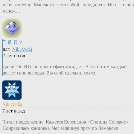
меня, конечно. Манеж-то, само собой, аплодирует. Но на то он 
манеж…
千爪 尺.Z
для
Nik Avdej
7 лет назад
Да не. Он ИИ, он просто факты кидает. А уж потом каждый
делает свои выводы. Вы свой сделали, ххххэ.
Nik Avdej
7 лет назад
Читал продолжение. Кажется Корепанов «Станция Солярис».
Понравилась концовка. Чел задвинул прям по Лемовски