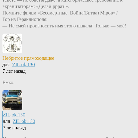
экранизаторам: «Делай ррраз!».
Помните фильм «Бессмертные. Война(Битва) Мiров»?
Гор из Гераклиополя:
— Не смей произносить имя этого шакала! Только — моё!
Небритое прямоходящее
для
ZIL.ok.130
7 лет назад
Ёмко.
ZIL.ok.130
для
ZIL.ok.130
7 лет назад