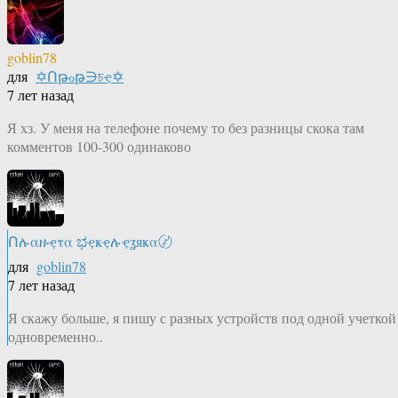
goblin78
для
✡Ոթℴթ∋চҿ✡
7 лет назад
Я хз. У меня на телефоне почему то без разницы скока там
комментов 100-300 одинаково
Ոሉαዙҿτα ಭҿҝҿሉҿʓяҝα〄
для
goblin78
7 лет назад
Я скажу больше, я пишу с разных устройств под одной учеткой
одновременно..