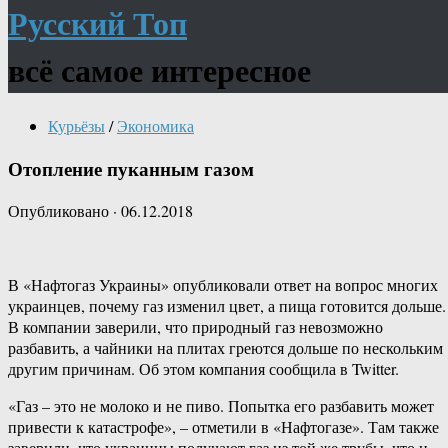
Русский Топ
всё самое интересное
Курьёзы
/
Экономика
Отопление пуканным газом
Опубликовано
·
06.12.2018
В «Нафтогаз Украины» опубликовали ответ на вопрос многих
украинцев, почему газ изменил цвет, а пища готовится дольше.
В компании заверили, что природный газ невозможно
разбавить, а чайники на плитах греются дольше по нескольким
другим причинам. Об этом компания сообщила в Twitter.
«Газ – это не молоко и не пиво. Попытка его разбавить может
привести к катастрофе», – отметили в «Нафтогазе». Там также
заверили, что украинцы получают газ из той же трубы, что и