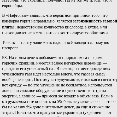
европейцы.
В «Нафтогазе» заявили, что вероятной причиной того, что
загрязненность газовой
конфорка горит неправильно, является
плиты
, недостаточное количество кислорода в кухне, или
низкое давление в сети, которая контролируется облгазами.
То есть — плиту чаще мыть надо, и всё наладится. Тому що
цэевропа.
PS. На самом деле в добываемом природном газе, кроме
горючих фракций, имеется всякое негорючее дерьмище —
прежде всего углекислый газ. В некоторых месторождениях
углекислого газа идет настолько много, что газовая смесь
вообще не горит. Поэтому газ «улучшают», извлекая из него эт
вот ерунду — но это улучшение не бесплатное, используется
довольно сложное оборудование и существенные затраты
энергии, а главное — примеси же входят в объем газа. Если в
отгружаемом газе оставить на 5% больше углекислого — это ка
бы на халяву 5% дополнительных денег, да еще и снижение
затрат. Понятно, что працувитые украиньци (украинец — от