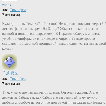
zontik
для
Тимо-фей
7 лет назад
Куда дристать Тимоха? в Россию? Не вариант посадят, через 3-
лет «инфаркт в камере». На Запад? Убьют (поскользнется в
ванной и подавится шарфиком). В Израиль обдерут, а потом
умрёт от «инфаркта» и так везде в мире, в Уганде просто
скушают под местной приправой, выход один «оттягивать сво
конец».
千爪 尺.Z
для
Тимо-фей
7 лет назад
Тим, у него другая задача от хозяев. Он очень жаден. А его
держат за бабки, так как бабки его заграницей. Ему нужно
любым способом из того, что под рукой — держать конфликт с