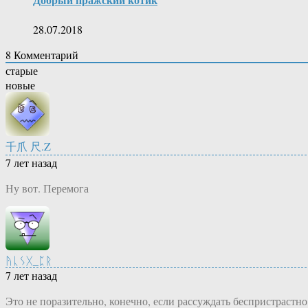
28.07.2018
8
Комментарий
старые
новые
千爪 尺.Z
7 лет назад
Ну вот. Перемога
ᚤᚳᛊᚷ_ᛈᚱ
7 лет назад
Это не поразительно, конечно, если рассуждать беспристрастно