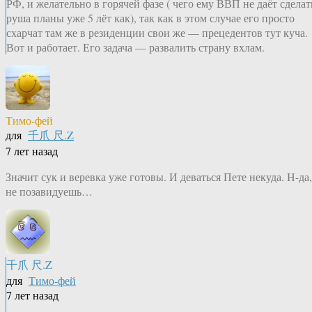
РФ, и желательно в горячей фазе ( чего ему ВВП не даёт сделат
руша планы уже 5 лёт как), так как в этом случае его просто
схарчат там же в резиденции свои же — прецедентов тут куча.
Вот и работает. Его задача — развалить страну вхлам.
Тимо-фей
для
千爪 尺.Z
7 лет назад
Значит сук и веревка уже готовы. И деваться Пете некуда. Н-да,
не позавидуешь…
千爪 尺.Z
для
Тимо-фей
7 лет назад