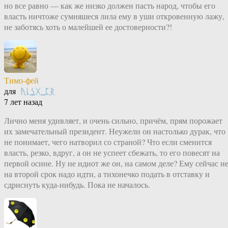
но все равно — как же низко должен пасть народ, чтобы его
власть ничтоже сумняшеся лила ему в уши откровенную лажу,
не заботясь хоть о малейшей ее достоверности?!
Тимо-фей
для
ᚤᚳᛊᚷ_ᛈᚱ
7 лет назад
Лично меня удивляет, и очень сильно, причём, прям порожает
их замечательный президент. Неужели он настолько дурак, что
не понимает, чего натворил со страной? Что если сменится
власть, резко, вдруг, а он не успеет сбежать, то его повесят на
первой осине. Ну не идиот же он, на самом деле? Ему сейчас н
на второй срок надо идти, а тихонечко подать в отставку и
сдриснуть куда-нибудь. Пока не началось.